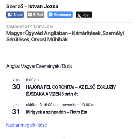
Szerző -
Istvan Jozsa
E-Mail
Messenger
Post
Share
TÁMOGATOTT TARTALOM
Magyar Ügyvéd Angliában – Kártérítések, Személyi
Sérülések, Orvosi Műhibák
Angliai Magyar Események / Bulik
6:00 du.
AUG
30
HAJÓRA FEL CORONITA! – AZ ELSŐ EXKLUZÍV
ÉJSZAKA A VIZEN 5 órán át
október 31/8:00 du.
-
november 1/3:00 de.
OKT
31
Mirigyek a színpadon – Retro Est
Naptár megtekintése