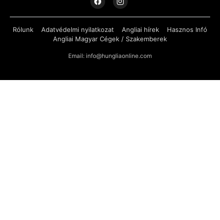
Rólunk
Adatvédelmi nyilatkozat
Angliai hírek
Hasznos Infó
Angliai Magyar Cégek / Szakemberek
Email: info@hungliaonline.com