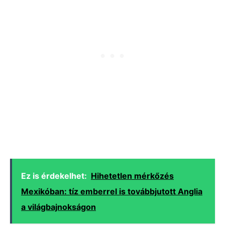
Ez is érdekelhet:
Hihetetlen mérkőzés
Mexikóban: tíz emberrel is továbbjutott Anglia
a világbajnokságon