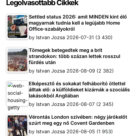
Legolvasottabb Cikkek
Settled status 2026: amit MINDEN kint élő
magyarnak tudnia kell a legújabb Home
Office-szabályokról
by
Istvan Jozsa
2026-07-31
(3 430)
Tömegek betegedtek meg a brit
strandokon: több százan lettek rosszul
fürdés után
by
Istvan Jozsa
2026-08-09
(2 382)
Elképesztő és sokakat felháborító ötlettel
álltak elő: a külföldieket kizárnák a szociális
lakásokból Angliában
by
Istvan Jozsa
2026-08-07
(2 345)
Vérontás London szívében: négy járókelőt
szúrt meg egy nő Covent Gardenben
by
Istvan Jozsa
2026-08-05
(1 953)