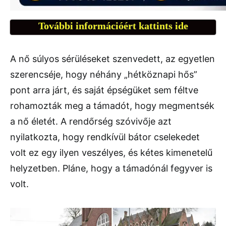
További információért kattints ide
A nő súlyos sérüléseket szenvedett, az egyetlen
szerencséje, hogy néhány „hétköznapi hős”
pont arra járt, és saját épségüket sem féltve
rohamozták meg a támadót, hogy megmentsék
a nő életét. A rendőrség szóvivője azt
nyilatkozta, hogy rendkívül bátor cselekedet
volt ez egy ilyen veszélyes, és kétes kimenetelű
helyzetben. Pláne, hogy a támadónál fegyver is
volt.