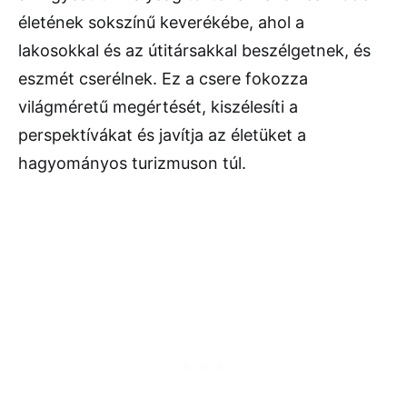
életének sokszínű keverékébe, ahol a
lakosokkal és az útitársakkal͏ beszélgetnek, és
eszmét cserélnek. Ez a csere fokozza
világméretű meg͏értését, kiszélesíti a
perspektívákat és javítja az életüket a
h͏agyományos͏ turizmuson túl.