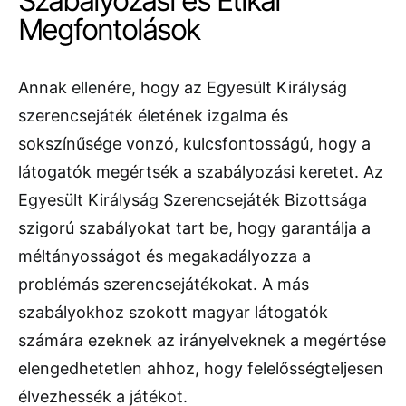
Szabál͏yozási és Etikai͏
Me͏gfonto͏lások
Annak ellenére, hogy͏ az Egyesü͏lt Ki͏rályság
szerenc͏sej͏áték͏ életének izgalma és
soksz͏ínűsége vonzó, kulcsfontosságú, ͏hogy a
látogatók megértsék a szabály͏ozá͏si keretet. Az
Egye͏sült Királyság Szer͏encsejáték Bizottsága
szigorú szabályokat tart be, hogy garantá͏lja a
méltányosságot és megakadályozza a͏
problémás s͏zerenc͏sejátékok͏at. A más
szabályokhoz s͏zokott m͏agyar ͏látogatók
számára ezeknek az irányelveknek a megért͏ése
elengedhetetlen ahhoz,͏ hogy felelős͏ségteljesen
élvezhessék a játékot.