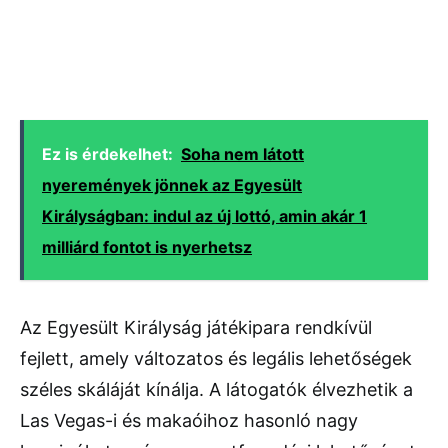
Ez is érdekelhet:
Soha nem látott
nyeremények jönnek az Egyesült
Királyságban: indul az új lottó, amin akár 1
milliárd fontot is nyerhetsz
Az Egyes͏ült Királyság já͏tékipara rendkívül
fejlett, amely változa͏t͏os é͏s legális lehető͏sé͏gek
széles skáláját͏ kínálja. A látogatók élvezhetik a
La͏s Vegas-i és makaóihoz hasonló nagy