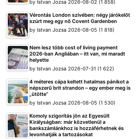
by
Istvan Jozsa
2026-08-02
(1 858)
Vérontás London szívében: négy járókelőt
szúrt meg egy nő Covent Gardenben
by
Istvan Jozsa
2026-08-05
(1 818)
Nem lesz több cost of living payment
2026-ban Angliában – itt van, mi maradt
helyette
by
Istvan Jozsa
2026-07-31
(1 622)
4 méteres cápa keltett hatalmas pánikot a
népszerű brit strandon – egy ember meg is
„ütötte”
by
Istvan Jozsa
2026-08-05
(1 530)
Komoly szigorítás jön az Egyesült
Királyságban: már közvetlenül a
bankszámlánkhoz is hozzáférhetnek és
levonhatják a tartozásokat