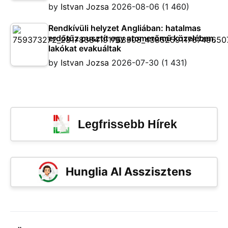
by
Istvan Jozsa
2026-08-06
(1 460)
Rendkívüli helyzet Angliában: hatalmas
erdőtűz pusztít egy atomerőmű közelében,
lakókat evakuáltak
by
Istvan Jozsa
2026-07-30
(1 431)
Legfrissebb Hírek
Hunglia AI Asszisztens