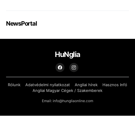
NewsPortal
HuNglia
Rólunk
Adatvédelmi nyilatkozat
Angliai hírek
Hasznos Infó
Angliai Magyar Cégek / Szakemberek
Email: info@hungliaonline.com