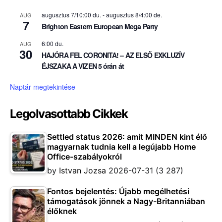
augusztus 7/10:00 du.
-
augusztus 8/4:00 de.
AUG
7
Brighton Eastern European Mega Party
6:00 du.
AUG
30
HAJÓRA FEL CORONITA! – AZ ELSŐ EXKLUZÍV
ÉJSZAKA A VIZEN 5 órán át
Naptár megtekintése
Legolvasottabb Cikkek
Settled status 2026: amit MINDEN kint élő
magyarnak tudnia kell a legújabb Home
Office-szabályokról
by
Istvan Jozsa
2026-07-31
(3 287)
Fontos bejelentés: Újabb megélhetési
támogatások jönnek a Nagy-Britanniában
élőknek