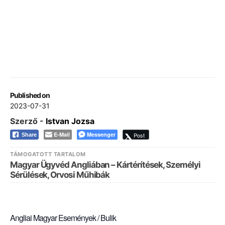
Published on
2023-07-31
Szerző -
Istvan Jozsa
E-Mail
Messenger
Post
Share
TÁMOGATOTT TARTALOM
Magyar Ügyvéd Angliában – Kártérítések, Személyi
Sérülések, Orvosi Műhibák
Angliai Magyar Események / Bulik