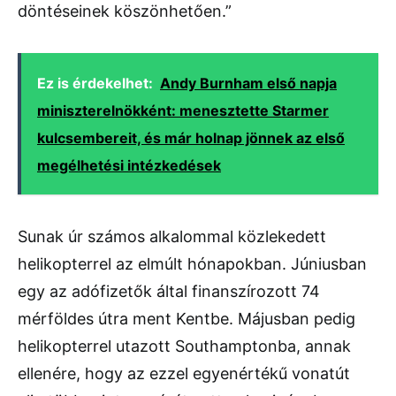
döntéseinek köszönhetően.”
Ez is érdekelhet:
Andy Burnham első napja
miniszterelnökként: menesztette Starmer
kulcsembereit, és már holnap jönnek az első
megélhetési intézkedések
Sunak úr számos alkalommal közlekedett
helikopterrel az elmúlt hónapokban. Júniusban
egy az adófizetők által finanszírozott 74
mérföldes útra ment Kentbe. Májusban pedig
helikopterrel utazott Southamptonba, annak
ellenére, hogy az ezzel egyenértékű vonatút