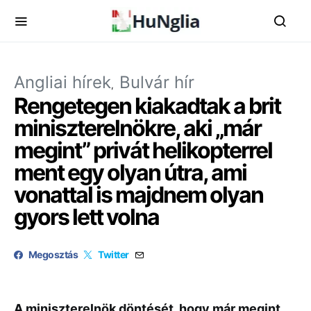
Angliai hírek
Bulvár hír
Rengetegen kiakadtak a brit
miniszterelnökre, aki „már
megint” privát helikopterrel
ment egy olyan útra, ami
vonattal is majdnem olyan
gyors lett volna
Megosztás
Twitter
A miniszterelnök döntését, hogy már megint