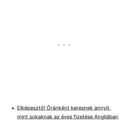
Elképesztő! Óránként keresnek annyit,
mint sokaknak az éves fizetése Angliában