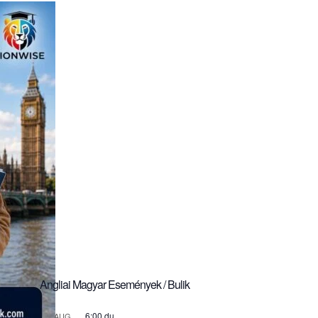
Angliai Magyar Események / Bulik
6:00 du.
AUG