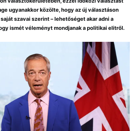
n választókerületében, ezzel időközi választást
rage ugyanakkor közölte, hogy az új választáson
 saját szavai szerint – lehetőséget akar adni a
ogy ismét véleményt mondjanak a politikai elitről.