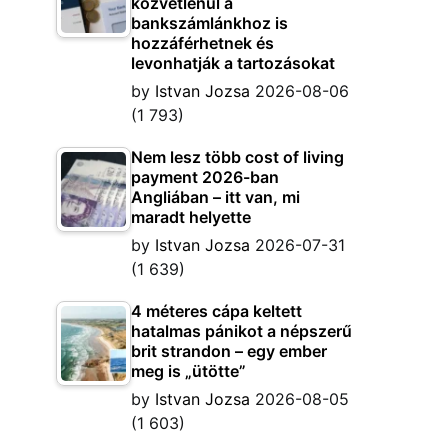
közvetlenül a
bankszámlánkhoz is
hozzáférhetnek és
levonhatják a tartozásokat
by
Istvan Jozsa
2026-08-06
(1 793)
Nem lesz több cost of living
payment 2026-ban
Angliában – itt van, mi
maradt helyette
by
Istvan Jozsa
2026-07-31
(1 639)
4 méteres cápa keltett
hatalmas pánikot a népszerű
brit strandon – egy ember
meg is „ütötte”
by
Istvan Jozsa
2026-08-05
(1 603)