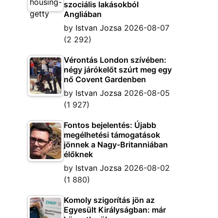
szociális lakásokból
Angliában
by
Istvan Jozsa
2026-08-07
(2 292)
Vérontás London szívében:
négy járókelőt szúrt meg egy
nő Covent Gardenben
by
Istvan Jozsa
2026-08-05
(1 927)
Fontos bejelentés: Újabb
megélhetési támogatások
jönnek a Nagy-Britanniában
élőknek
by
Istvan Jozsa
2026-08-02
(1 880)
Komoly szigorítás jön az
Egyesült Királyságban: már