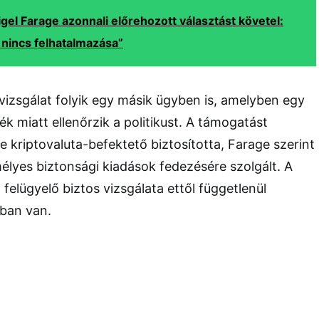
igel Farage azonnali előrehozott választást követel:
nincs felhatalmazása”
 vizsgálat folyik egy másik ügyben is, amelyben egy
k miatt ellenőrzik a politikust. A támogatást
 kriptovaluta-befektető biztosította, Farage szerint
élyes biztonsági kiadások fedezésére szolgált. A
felügyelő biztos vizsgálata ettől függetlenül
tban van.