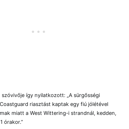
szóvivője így nyilatkozott: „A sürgősségi
Coastguard riasztást kaptak egy fiú jólétével
ak miatt a West Wittering-i strandnál, kedden,
 1 órakor.”