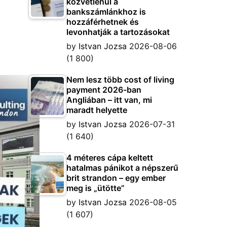
közvetlenül a
bankszámlánkhoz is
hozzáférhetnek és
levonhatják a tartozásokat
by
Istvan Jozsa
2026-08-06
(1 800)
Nem lesz több cost of living
payment 2026-ban
Angliában – itt van, mi
maradt helyette
by
Istvan Jozsa
2026-07-31
(1 640)
4 méteres cápa keltett
hatalmas pánikot a népszerű
brit strandon – egy ember
meg is „ütötte”
by
Istvan Jozsa
2026-08-05
(1 607)