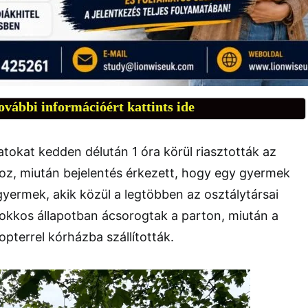
ovábbi információért kattints ide
atokat kedden délután 1 óra körül riasztották az
oz, miután bejelentés érkezett, hogy egy gyermek
gyermek, akik közül a legtöbben az osztálytársai
sokkos állapotban ácsorogtak a parton, miután a
kopterrel kórházba szállították.