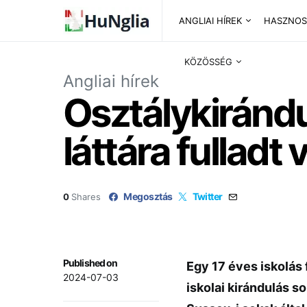
ANGLIAI HÍREK
HASZNOS
KÖZÖSSÉG
Angliai hírek
Osztálykirándu
láttára fulladt
Megosztás
Twitter
0
Shares
Published on
Egy 17 éves iskolás
2024-07-03
iskolai kirándulás s