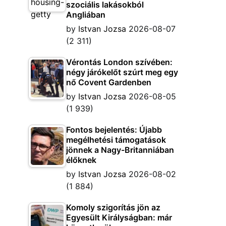
szociális lakásokból
Angliában
by
Istvan Jozsa
2026-08-07
(2 311)
Vérontás London szívében:
négy járókelőt szúrt meg egy
nő Covent Gardenben
by
Istvan Jozsa
2026-08-05
(1 939)
Fontos bejelentés: Újabb
megélhetési támogatások
jönnek a Nagy-Britanniában
élőknek
by
Istvan Jozsa
2026-08-02
(1 884)
Komoly szigorítás jön az
Egyesült Királyságban: már