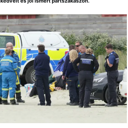
 kedvelt és jól ismert partszakaszon.