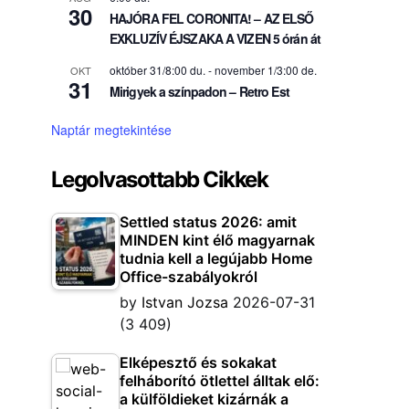
30
HAJÓRA FEL CORONITA! – AZ ELSŐ
EXKLUZÍV ÉJSZAKA A VIZEN 5 órán át
október 31/8:00 du.
-
november 1/3:00 de.
OKT
31
Mirigyek a színpadon – Retro Est
Naptár megtekintése
Legolvasottabb Cikkek
Settled status 2026: amit
MINDEN kint élő magyarnak
tudnia kell a legújabb Home
Office-szabályokról
by
Istvan Jozsa
2026-07-31
(3 409)
Elképesztő és sokakat
felháborító ötlettel álltak elő:
a külföldieket kizárnák a