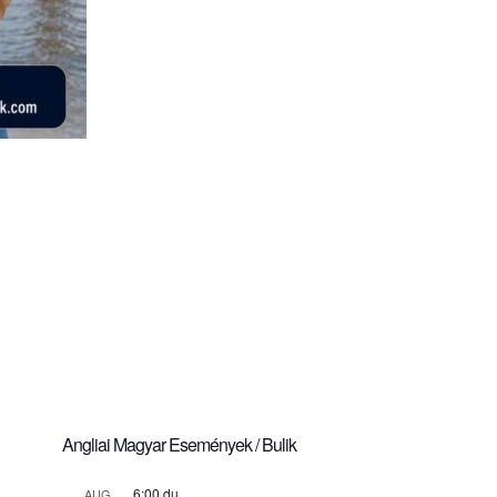
Angliai Magyar Események / Bulik
6:00 du.
AUG