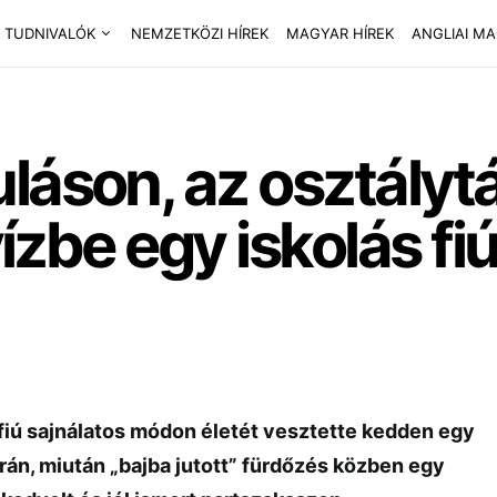
 TUDNIVALÓK
NEMZETKÖZI HÍREK
MAGYAR HÍREK
ANGLIAI M
láson, az osztályt
 vízbe egy iskolás f
 fiú sajnálatos módon életét vesztette kedden egy
orán, miután „bajba jutott” fürdőzés közben egy