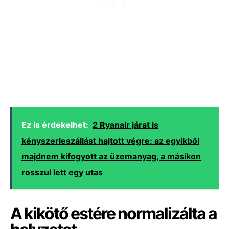
Ez is érdekelhet:
2 Ryanair járat is
kényszerleszállást hajtott végre: az egyikből
majdnem kifogyott az üzemanyag, a másikon
rosszul lett egy utas
A kikötő estére normalizálta a