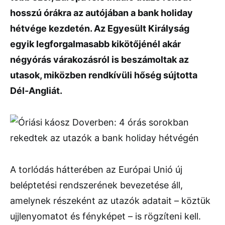
hosszú órákra az autójában a bank holiday
hétvége kezdetén. Az Egyesült Királyság
egyik legforgalmasabb kikötőjénél akár
négyórás várakozásról is beszámoltak az
utasok, miközben rendkívüli hőség sújtotta
Dél-Angliát.
A torlódás hátterében az Európai Unió új
beléptetési rendszerének bevezetése áll,
amelynek részeként az utazók adatait – köztük
ujjlenyomatot és fényképet – is rögzíteni kell.