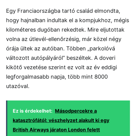
Egy Franciaországba tartó család elmondta,
hogy hajnalban indultak el a kompjukhoz, mégis
kilométeres dugóban rekedtek. Mire eljutottak
volna az útlevél-ellenőrzésig, már közel négy
órája ültek az autóban. Többen „parkolóvá
változott autópályáról” beszéltek. A doveri
kikötő vezetése szerint ez volt az év eddigi
legforgalmasabb napja, több mint 8000
utazóval.
Ez is érdekelhet:
Másodpercekre a
katasztrófától: vészhelyzet alakult ki egy
British Airways járaton London felett