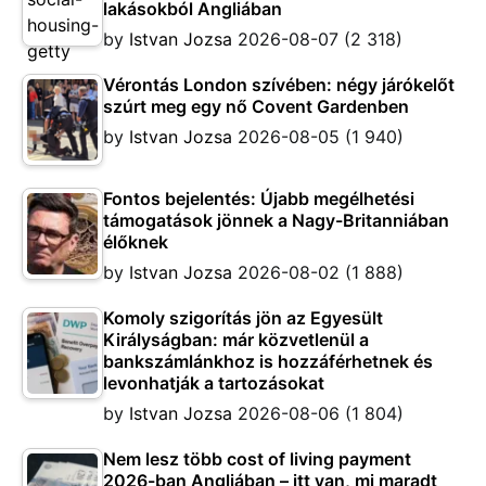
lakásokból Angliában
by
Istvan Jozsa
2026-08-07
(2 318)
Vérontás London szívében: négy járókelőt
szúrt meg egy nő Covent Gardenben
by
Istvan Jozsa
2026-08-05
(1 940)
Fontos bejelentés: Újabb megélhetési
támogatások jönnek a Nagy-Britanniában
élőknek
by
Istvan Jozsa
2026-08-02
(1 888)
Komoly szigorítás jön az Egyesült
Királyságban: már közvetlenül a
bankszámlánkhoz is hozzáférhetnek és
levonhatják a tartozásokat
by
Istvan Jozsa
2026-08-06
(1 804)
Nem lesz több cost of living payment
2026-ban Angliában – itt van, mi maradt