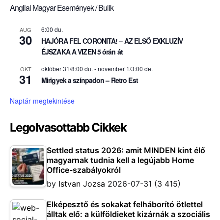
Angliai Magyar Események / Bulik
6:00 du.
AUG
30
HAJÓRA FEL CORONITA! – AZ ELSŐ EXKLUZÍV
ÉJSZAKA A VIZEN 5 órán át
október 31/8:00 du.
-
november 1/3:00 de.
OKT
31
Mirigyek a színpadon – Retro Est
Naptár megtekintése
Legolvasottabb Cikkek
Settled status 2026: amit MINDEN kint élő
magyarnak tudnia kell a legújabb Home
Office-szabályokról
by
Istvan Jozsa
2026-07-31
(3 415)
Elképesztő és sokakat felháborító ötlettel
álltak elő: a külföldieket kizárnák a szociális