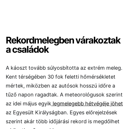
Rekordmelegben várakoztak
a családok
A káoszt tovább súlyosbította az extrém meleg.
Kent térségében 30 fok feletti hőmérsékletet
mértek, miközben az autósok hosszú időre a
tűző napon ragadtak. A meteorológusok szerint
az idei május egyik
legmelegebb hétvégéje jöhet
az Egyesült Királyságban. Egyes előrejelzések
szerint akár több időjárási rekord is megdőlhet