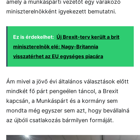
amely a munkáspárti vezetőt egy várakozó
miniszterelnökként igyekezett bemutatni.
Ez is érdekelhet:
Új Brexit-terv került a brit
miniszterelnök elé: Nagy-Britannia
visszatérhet az EU egységes piacára
Ám mivel a jövő évi általános választások előtt
mindkét fő párt pengeélen táncol, a Brexit
kapcsán, a Munkáspárt és a kormány sem
mondta még egyszer sem azt, hogy bevállalná
az újbóli csatlakozás bármilyen formáját.