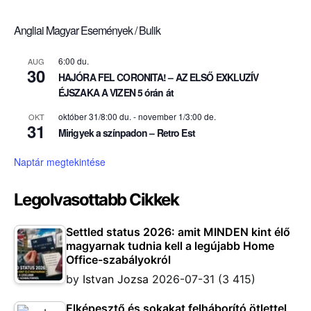
Angliai Magyar Események / Bulik
6:00 du.
AUG
30
HAJÓRA FEL CORONITA! – AZ ELSŐ EXKLUZÍV
ÉJSZAKA A VIZEN 5 órán át
október 31/8:00 du.
-
november 1/3:00 de.
OKT
31
Mirigyek a színpadon – Retro Est
Naptár megtekintése
Legolvasottabb Cikkek
Settled status 2026: amit MINDEN kint élő
magyarnak tudnia kell a legújabb Home
Office-szabályokról
by
Istvan Jozsa
2026-07-31
(3 415)
Elképesztő és sokakat felháborító ötlettel