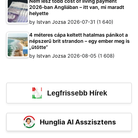
Nem lesz több cost of living payment
2026-ban Angliában – itt van, mi maradt
helyette
by
Istvan Jozsa
2026-07-31
(1 640)
4 méteres cápa keltett hatalmas pánikot a
népszerű brit strandon – egy ember meg is
„ütötte”
by
Istvan Jozsa
2026-08-05
(1 608)
Legfrissebb Hírek
Hunglia AI Asszisztens