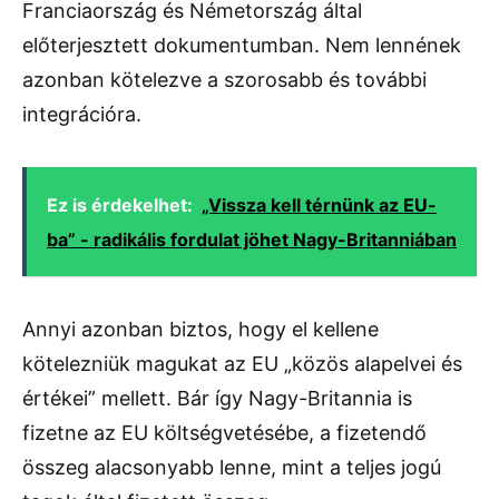
Franciaország és Németország által
előterjesztett dokumentumban. Nem lennének
azonban kötelezve a szorosabb és további
integrációra.
Ez is érdekelhet:
„Vissza kell térnünk az EU-
ba” - radikális fordulat jöhet Nagy-Britanniában
Annyi azonban biztos, hogy el kellene
kötelezniük magukat az EU „közös alapelvei és
értékei” mellett. Bár így Nagy-Britannia is
fizetne az EU költségvetésébe, a fizetendő
összeg alacsonyabb lenne, mint a teljes jogú