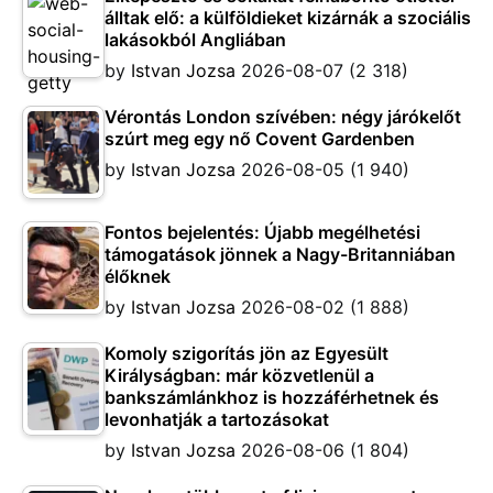
álltak elő: a külföldieket kizárnák a szociális
lakásokból Angliában
by
Istvan Jozsa
2026-08-07
(2 318)
Vérontás London szívében: négy járókelőt
szúrt meg egy nő Covent Gardenben
by
Istvan Jozsa
2026-08-05
(1 940)
Fontos bejelentés: Újabb megélhetési
támogatások jönnek a Nagy-Britanniában
élőknek
by
Istvan Jozsa
2026-08-02
(1 888)
Komoly szigorítás jön az Egyesült
Királyságban: már közvetlenül a
bankszámlánkhoz is hozzáférhetnek és
levonhatják a tartozásokat
by
Istvan Jozsa
2026-08-06
(1 804)