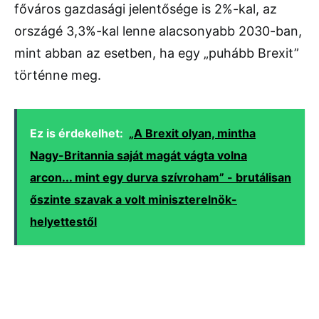
főváros gazdasági jelentősége is 2%-kal, az
országé 3,3%-kal lenne alacsonyabb 2030-ban,
mint abban az esetben, ha egy „puhább Brexit”
történne meg.
Ez is érdekelhet:
„A Brexit olyan, mintha
Nagy-Britannia saját magát vágta volna
arcon... mint egy durva szívroham” - brutálisan
őszinte szavak a volt miniszterelnök-
helyettestől