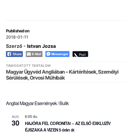
Published on
2018-01-11
Szerző -
Istvan Jozsa
E-Mail
Messenger
Post
Share
TÁMOGATOTT TARTALOM
Magyar Ügyvéd Angliában – Kártérítések, Személyi
Sérülések, Orvosi Műhibák
Angliai Magyar Események / Bulik
6:00 du.
AUG
30
HAJÓRA FEL CORONITA! – AZ ELSŐ EXKLUZÍV
ÉJSZAKA A VIZEN 5 órán át