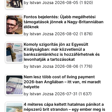
by
Istvan Jozsa
2026-08-05
(1 920)
Fontos bejelentés: Újabb megélhetési
támogatások jönnek a Nagy-Britanniában
élőknek
by
Istvan Jozsa
2026-08-02
(1 876)
Komoly szigorítás jön az Egyesült
Királyságban: már közvetlenül a
bankszámlánkhoz is hozzáférhetnek és
levonhatják a tartozásokat
by
Istvan Jozsa
2026-08-06
(1 776)
Nem lesz több cost of living payment
2026-ban Angliában – itt van, mi maradt
helyette
by
Istvan Jozsa
2026-07-31
(1 637)
4 méteres cápa keltett hatalmas pánikot a
népszerű brit strandon – egy ember meg is