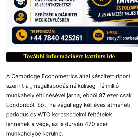
További információért kattints ide
A Cambridge Econometrics által készített riport
szerint a „megállapodás nélküliség” félmillió
munkahely eltűnésével járna, ebből 87 ezer csak
Londonból. Sőt, ha végül egy két éves átmeneti
periódus és WTO kereskedelmi feltételek
lennének a vége, az is durván 470 ezer
munkahelybe kerülne.