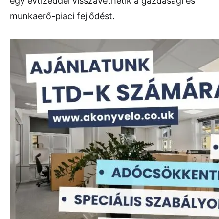
egy évtizeddel visszavethetik a gazdasági és
munkaerő-piaci fejlődést.