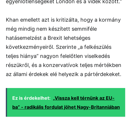
egyenlőtlenségeket London és a vidék között.”
Khan emellett azt is kritizálta, hogy a kormány
még mindig nem készített semmiféle
hatásemelzést a Brexit lehetséges
következményeiről. Szerinte „a felkészülés
teljes hiánya” nagyon felelőtlen viselkedés
részükről, és a konzervatívok teljes mértékben
az állami érdekek elé helyezik a pártérdekeket.
Ez is érdekelhet:
„Vissza kell térnünk az EU-
ba” - radikális fordulat jöhet Nagy-Britanniában