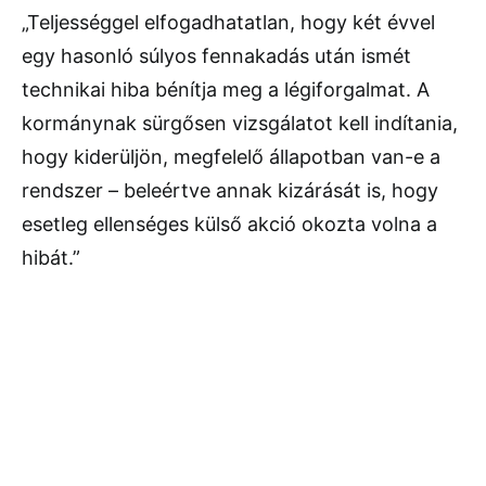
„Teljességgel elfogadhatatlan, hogy két évvel
egy hasonló súlyos fennakadás után ismét
technikai hiba bénítja meg a légiforgalmat. A
kormánynak sürgősen vizsgálatot kell indítania,
hogy kiderüljön, megfelelő állapotban van-e a
rendszer – beleértve annak kizárását is, hogy
esetleg ellenséges külső akció okozta volna a
hibát.”