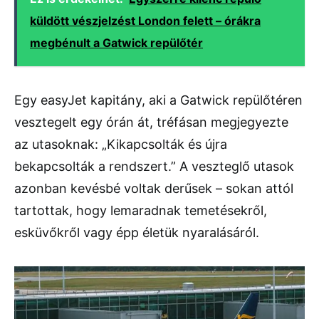
küldött vészjelzést London felett – órákra
megbénult a Gatwick repülőtér
Egy easyJet kapitány, aki a Gatwick repülőtéren
vesztegelt egy órán át, tréfásan megjegyezte
az utasoknak: „Kikapcsolták és újra
bekapcsolták a rendszert.” A veszteglő utasok
azonban kevésbé voltak derűsek – sokan attól
tartottak, hogy lemaradnak temetésekről,
esküvőkről vagy épp életük nyaralásáról.