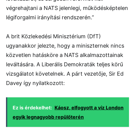
végrehajtani a NATS jelenlegi, működésképtelen
légiforgalmi irányítási rendszerén.”
A brit Közlekedési Minisztérium (DfT)
ugyanakkor jelezte, hogy a miniszternek nincs
közvetlen hatásköre a NATS alkalmazottainak
leváltására. A Liberális Demokraták teljes körű
vizsgálatot követelnek. A párt vezetője, Sir Ed
Davey így nyilatkozott:
Ez is érdekelhet:
Káosz, elfogyott a víz London
egyik legnagyobb repülőterén