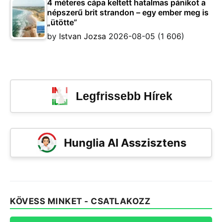
4 méteres cápa keltett hatalmas pánikot a
népszerű brit strandon – egy ember meg is
„ütötte”
by
Istvan Jozsa
2026-08-05
(1 606)
Legfrissebb Hírek
Hunglia AI Asszisztens
KÖVESS MINKET - CSATLAKOZZ