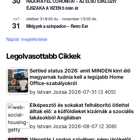
30
HAJÓRA FEL CORONITA! – AZ ELSŐ EXKLUZÍV
ÉJSZAKA A VIZEN 5 órán át
október 31/8:00 du.
-
november 1/3:00 de.
OKT
31
Mirigyek a színpadon – Retro Est
Naptár megtekintése
Legolvasottabb Cikkek
Settled status 2026: amit MINDEN kint élő
magyarnak tudnia kell a legújabb Home
Office-szabályokról
by
Istvan Jozsa
2026-07-31
(3 405)
Elképesztő és sokakat felháborító ötlettel
álltak elő: a külföldieket kizárnák a szociális
lakásokból Angliában
by
Istvan Jozsa
2026-08-07
(2 308)
Vérontás London szívében: négy járókelőt