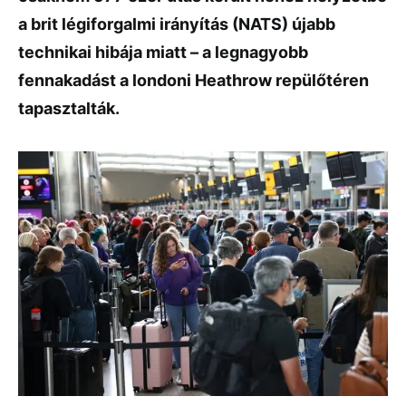
a brit légiforgalmi irányítás (NATS) újabb
technikai hibája miatt – a legnagyobb
fennakadást a londoni Heathrow repülőtéren
tapasztalták.