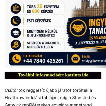
További információért kattints ide
Csütörtök reggel tíz újabb járatot töröltek a
Heathrow indulási tábláján, míg a Stansted és
Gatwick repülőtereken egyelőre menetrend