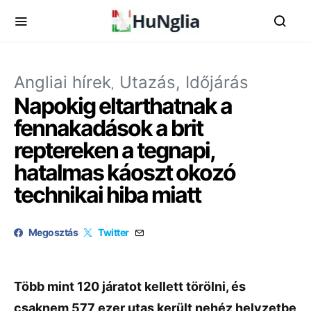
Angliai hírek
Utazás, Időjárás
Napokig eltarthatnak a
fennakadások a brit
reptereken a tegnapi,
hatalmas káoszt okozó
technikai hiba miatt
Megosztás
Twitter
Több mint 120 járatot kellett törölni, és
csaknem 577 ezer utas került nehéz helyzetbe