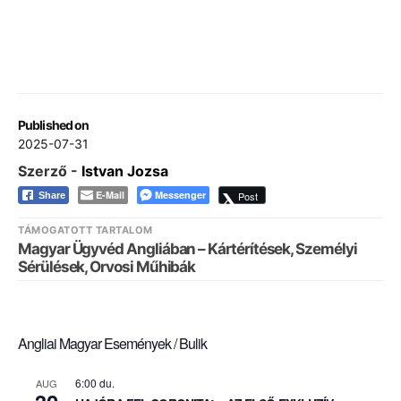
Published on
2025-07-31
Szerző -
Istvan Jozsa
E-Mail
Messenger
Post
Share
TÁMOGATOTT TARTALOM
Magyar Ügyvéd Angliában – Kártérítések, Személyi
Sérülések, Orvosi Műhibák
Angliai Magyar Események / Bulik
6:00 du.
AUG