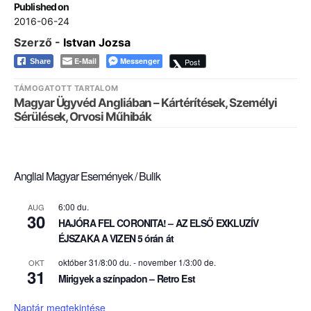
Published on
2016-06-24
Szerző -
Istvan Jozsa
E-Mail
Messenger
Post
Share
TÁMOGATOTT TARTALOM
Magyar Ügyvéd Angliában – Kártérítések, Személyi
Sérülések, Orvosi Műhibák
Angliai Magyar Események / Bulik
6:00 du.
AUG
30
HAJÓRA FEL CORONITA! – AZ ELSŐ EXKLUZÍV
ÉJSZAKA A VIZEN 5 órán át
október 31/8:00 du.
-
november 1/3:00 de.
OKT
31
Mirigyek a színpadon – Retro Est
Naptár megtekintése