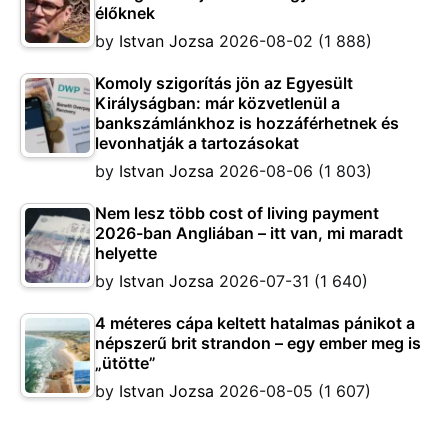
élőknek
by
Istvan Jozsa
2026-08-02
(1 888)
Komoly szigorítás jön az Egyesült
Királyságban: már közvetlenül a
bankszámlánkhoz is hozzáférhetnek és
levonhatják a tartozásokat
by
Istvan Jozsa
2026-08-06
(1 803)
Nem lesz több cost of living payment
2026-ban Angliában – itt van, mi maradt
helyette
by
Istvan Jozsa
2026-07-31
(1 640)
4 méteres cápa keltett hatalmas pánikot a
népszerű brit strandon – egy ember meg is
„ütötte”
by
Istvan Jozsa
2026-08-05
(1 607)