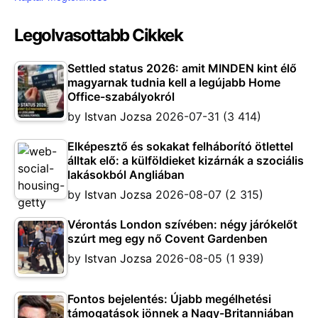
Legolvasottabb Cikkek
Settled status 2026: amit MINDEN kint élő
magyarnak tudnia kell a legújabb Home
Office-szabályokról
by
Istvan Jozsa
2026-07-31
(3 414)
Elképesztő és sokakat felháborító ötlettel
álltak elő: a külföldieket kizárnák a szociális
lakásokból Angliában
by
Istvan Jozsa
2026-08-07
(2 315)
Vérontás London szívében: négy járókelőt
szúrt meg egy nő Covent Gardenben
by
Istvan Jozsa
2026-08-05
(1 939)
Fontos bejelentés: Újabb megélhetési
támogatások jönnek a Nagy-Britanniában