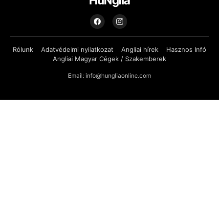
HuNglia
Rólunk
Adatvédelmi nyilatkozat
Angliai hírek
Hasznos Infó
Angliai Magyar Cégek / Szakemberek
Email: info@hungliaonline.com