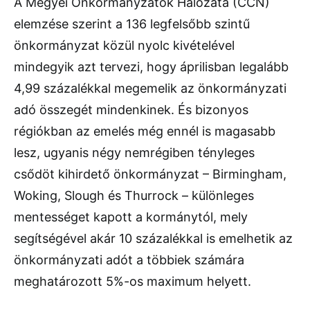
A Megyei Önkormányzatok Hálózata (CCN)
elemzése szerint a 136 legfelsőbb szintű
önkormányzat közül nyolc kivételével
mindegyik azt tervezi, hogy áprilisban legalább
4,99 százalékkal megemelik az önkormányzati
adó összegét mindenkinek. És bizonyos
régiókban az emelés még ennél is magasabb
lesz, ugyanis négy nemrégiben tényleges
csődöt kihirdető önkormányzat – Birmingham,
Woking, Slough és Thurrock – különleges
mentességet kapott a kormánytól, mely
segítségével akár 10 százalékkal is emelhetik az
önkormányzati adót a többiek számára
meghatározott 5%-os maximum helyett.