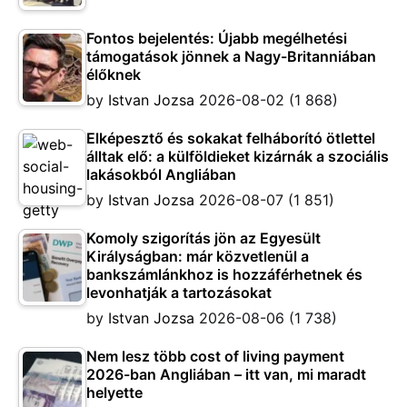
Fontos bejelentés: Újabb megélhetési
támogatások jönnek a Nagy-Britanniában
élőknek
by
Istvan Jozsa
2026-08-02
(1 868)
Elképesztő és sokakat felháborító ötlettel
álltak elő: a külföldieket kizárnák a szociális
lakásokból Angliában
by
Istvan Jozsa
2026-08-07
(1 851)
Komoly szigorítás jön az Egyesült
Királyságban: már közvetlenül a
bankszámlánkhoz is hozzáférhetnek és
levonhatják a tartozásokat
by
Istvan Jozsa
2026-08-06
(1 738)
Nem lesz több cost of living payment
2026-ban Angliában – itt van, mi maradt
helyette