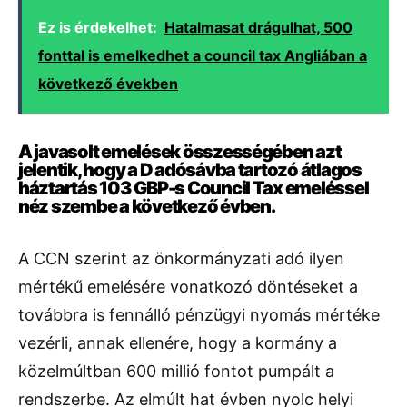
Ez is érdekelhet:
Hatalmasat drágulhat, 500
fonttal is emelkedhet a council tax Angliában a
következő években
A javasolt emelések összességében azt
jelentik, hogy a D adósávba tartozó átlagos
háztartás 103 GBP-s Council Tax emeléssel
néz szembe a következő évben.
A CCN szerint az önkormányzati adó ilyen
mértékű emelésére vonatkozó döntéseket a
továbbra is fennálló pénzügyi nyomás mértéke
vezérli, annak ellenére, hogy a kormány a
közelmúltban 600 millió fontot pumpált a
rendszerbe. Az elmúlt hat évben nyolc helyi