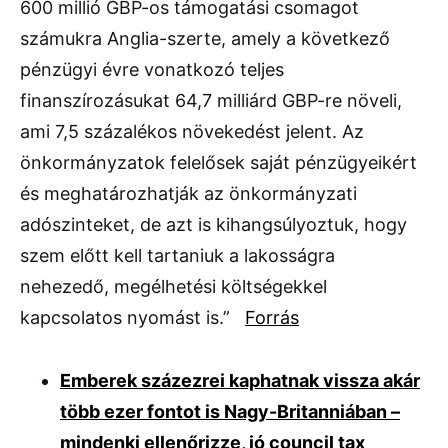
600 millió GBP-os támogatási csomagot
számukra Anglia-szerte, amely a következő
pénzügyi évre vonatkozó teljes
finanszírozásukat 64,7 milliárd GBP-re növeli,
ami 7,5 százalékos növekedést jelent. Az
önkormányzatok felelősek saját pénzügyeikért
és meghatározhatják az önkormányzati
adószinteket, de azt is kihangsúlyoztuk, hogy
szem előtt kell tartaniuk a lakosságra
nehezedő, megélhetési költségekkel
kapcsolatos nyomást is.”
Forrás
Emberek százezrei kaphatnak vissza akár
több ezer fontot is Nagy-Britanniában –
mindenki ellenőrizze, jó council tax