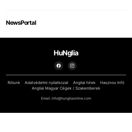
NewsPortal
HuNglia
Rólunk
Adatvédelmi nyilatkozat
Angliai hírek
Hasznos Infó
Angliai Magyar Cégek / Szakemberek
Email: info@hungliaonline.com