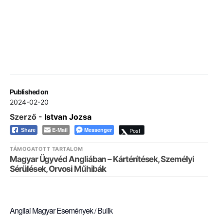
Published on
2024-02-20
Szerző -
Istvan Jozsa
E-Mail
Messenger
Post
Share
TÁMOGATOTT TARTALOM
Magyar Ügyvéd Angliában – Kártérítések, Személyi
Sérülések, Orvosi Műhibák
Angliai Magyar Események / Bulik