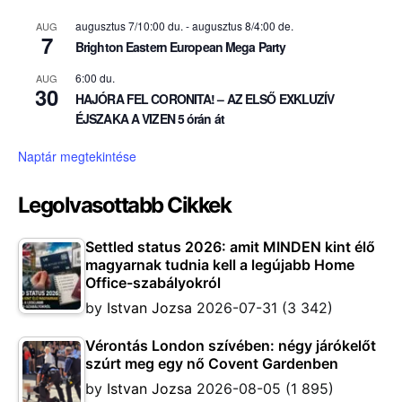
augusztus 7/10:00 du.
-
augusztus 8/4:00 de.
AUG
7
Brighton Eastern European Mega Party
6:00 du.
AUG
30
HAJÓRA FEL CORONITA! – AZ ELSŐ EXKLUZÍV
ÉJSZAKA A VIZEN 5 órán át
Naptár megtekintése
Legolvasottabb Cikkek
Settled status 2026: amit MINDEN kint élő
magyarnak tudnia kell a legújabb Home
Office-szabályokról
by
Istvan Jozsa
2026-07-31
(3 342)
Vérontás London szívében: négy járókelőt
szúrt meg egy nő Covent Gardenben
by
Istvan Jozsa
2026-08-05
(1 895)