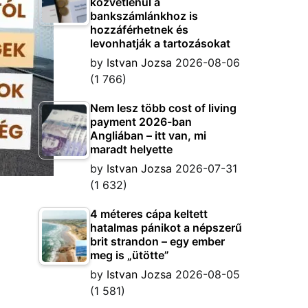
közvetlenül a
bankszámlánkhoz is
hozzáférhetnek és
levonhatják a tartozásokat
by
Istvan Jozsa
2026-08-06
(1 766)
Nem lesz több cost of living
payment 2026-ban
Angliában – itt van, mi
maradt helyette
by
Istvan Jozsa
2026-07-31
(1 632)
4 méteres cápa keltett
hatalmas pánikot a népszerű
brit strandon – egy ember
meg is „ütötte”
by
Istvan Jozsa
2026-08-05
(1 581)