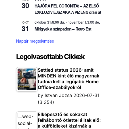
30
HAJÓRA FEL CORONITA! – AZ ELSŐ
EXKLUZÍV ÉJSZAKA A VIZEN 5 órán át
október 31/8:00 du.
-
november 1/3:00 de.
OKT
31
Mirigyek a színpadon – Retro Est
Naptár megtekintése
Legolvasottabb Cikkek
Settled status 2026: amit
MINDEN kint élő magyarnak
tudnia kell a legújabb Home
Office-szabályokról
by
Istvan Jozsa
2026-07-31
(3 354)
Elképesztő és sokakat
felháborító ötlettel álltak elő:
a külföldieket kizárnák a