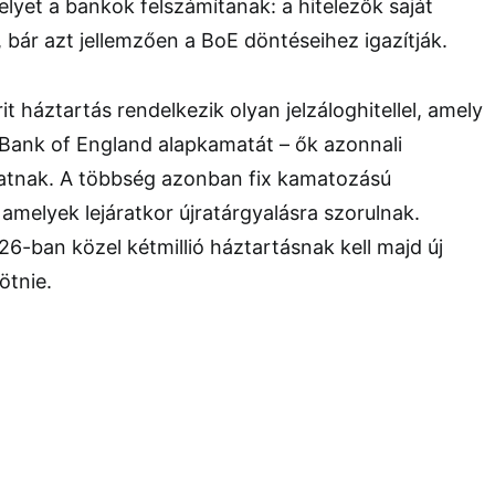
elyet a bankok felszámítanak: a hitelezők saját
 bár azt jellemzően a BoE döntéseihez igazítják.
rit háztartás rendelkezik olyan jelzáloghitellel, amely
 Bank of England alapkamatát – ők azonnali
hatnak. A többség azonban fix kamatozású
amelyek lejáratkor újratárgyalásra szorulnak.
26-ban közel kétmillió háztartásnak kell majd új
ötnie.