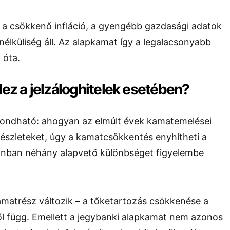
 a csökkenő infláció, a gyengébb gazdasági adatok
lküliség áll. Az alapkamat így a legalacsonyabb
 óta.
dez a jelzáloghitelek esetében?
ondható: ahogyan az elmúlt évek kamatemelései
részleteket, úgy a kamatcsökkentés enyhítheti a
onban néhány alapvető különbséget figyelembe
amatrész változik – a tőketartozás csökkenése a
ől függ. Emellett a jegybanki alapkamat nem azonos