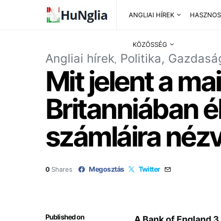
ANGLIAI HÍREK
HASZNOS
KÖZÖSSÉG
Angliai hírek
Politika, Gazdasá
Mit jelent a m
Britanniában él
számláira néz
Megosztás
Twitter
0
Shares
Published on
A Bank of England 3