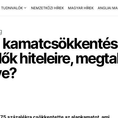
 TUDNIVALÓK
NEMZETKÖZI HÍREK
MAGYAR HÍREK
ANGLIAI M
g
ai kamatcsökkentés
ők hiteleire, megta
ve?
,75 százalékra csökkentette az alapkamatot, ami