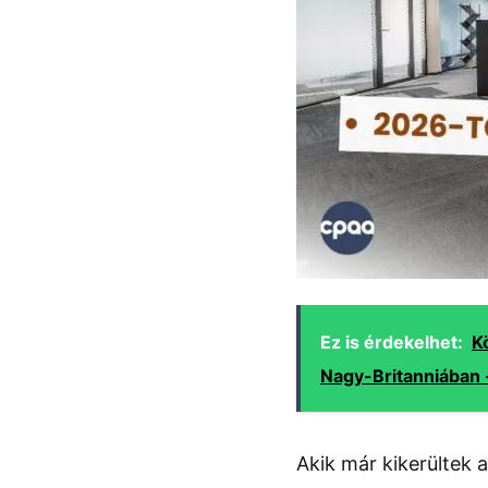
Ez is érdekelhet:
K
Nagy-Britanniában 
Akik már kikerültek 