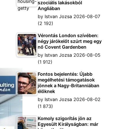
szociális lakásokból
Angliában
by
Istvan Jozsa
2026-08-07
(2 192)
Vérontás London szívében:
négy járókelőt szúrt meg egy
nő Covent Gardenben
by
Istvan Jozsa
2026-08-05
(1 912)
Fontos bejelentés: Újabb
megélhetési támogatások
jönnek a Nagy-Britanniában
élőknek
by
Istvan Jozsa
2026-08-02
(1 873)
Komoly szigorítás jön az
Egyesült Királyságban: már