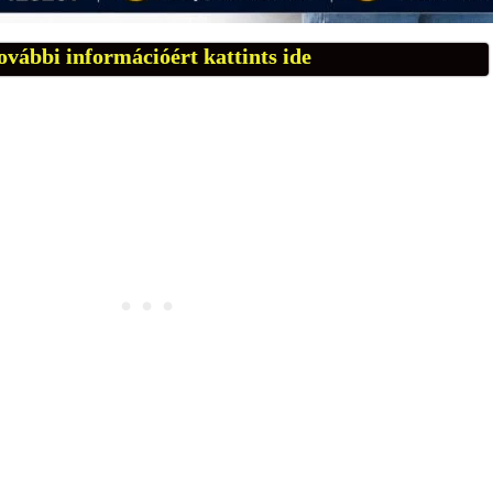
ovábbi információért kattints ide