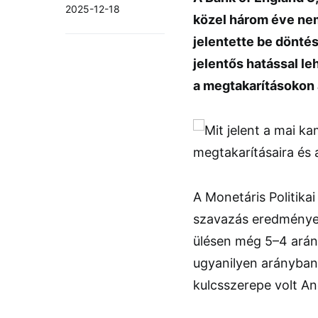
2025-12-18
közel három éve nem 
jelentette be dönté
jelentős hatással le
a megtakarításokon 
A Monetáris Politika
szavazás eredmények
ülésen még 5–4 arán
ugyanilyen arányban 
kulcsszerepe volt An