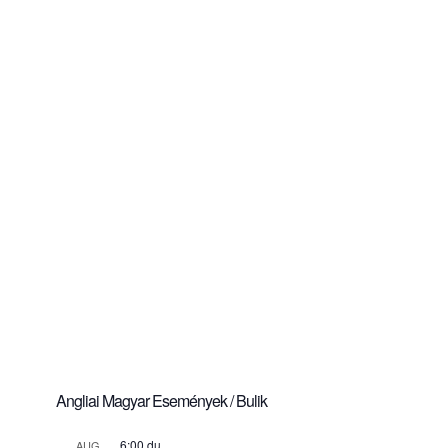
Angliai Magyar Események / Bulik
6:00 du.
AUG