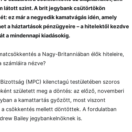
látott szint. A brit jegybank csütörtökön
sét: ez már a negyedik kamatvágás idén, amely
het a háztartások pénzügyeire – a hitelektől kezdve
át a mindennapi kiadásokig.
i Bizottság (MPC) kilenctagú testületében szoros
ént született meg a döntés: az előző, novemberi
yban a kamattartás győzött, most viszont
a csökkentés mellett döntöttek. A fordulatban
drew Bailey jegybankelnöknek is.