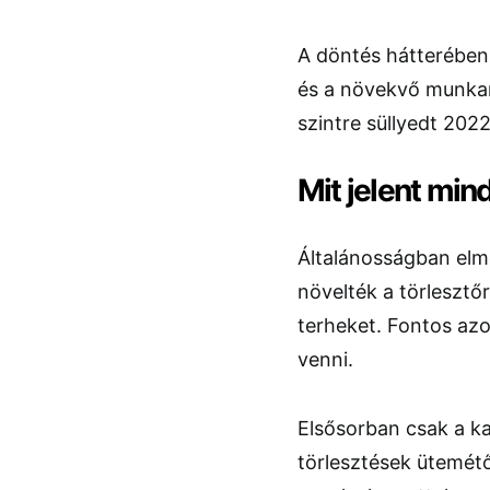
A döntés hátterében
és a növekvő munkané
szintre süllyedt 2022
Mit jelent min
Általánosságban elm
növelték a törlesztő
terheket. Fontos az
venni.
Elsősorban csak a k
törlesztések ütemét