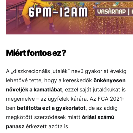
Miért fontos ez?
A „diszkrecionális jutalék” nevű gyakorlat évekig
lehetővé tette, hogy a kereskedők
önkényesen
növeljék a kamatlábat
, ezzel saját jutalékukat is
megemelve – az ügyfelek kárára. Az FCA 2021-
ben
betiltotta ezt a gyakorlatot
, de az addig
megkötött szerződések miatt
óriási számú
panasz
érkezett azóta is.