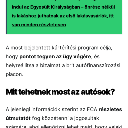
indul az Egyesült Királyságban – önrész nélkül
is lakáshoz juthatnak az első lakásvásárlók, itt
van minden részletesen
A most bejelentett kártérítési program célja,
hogy
pontot tegyen az ügy végére
, és
helyreállítsa a bizalmat a brit autófinanszírozási
piacon.
Mit tehetnek most az autósok?
A jelenlegi információk szerint az FCA
részletes
útmutatót
fog közzétenni a jogosultak
számára, ahol ellenőrizni lehet majd, hogy valaki