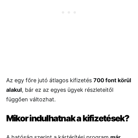
Az egy főre jutó átlagos kifizetés
700 font körül
alakul
, bár ez az egyes ügyek részleteitől
függően változhat.
Mikor indulhatnak a kifizetések?
A hatóság szerint a kártérítési program
már