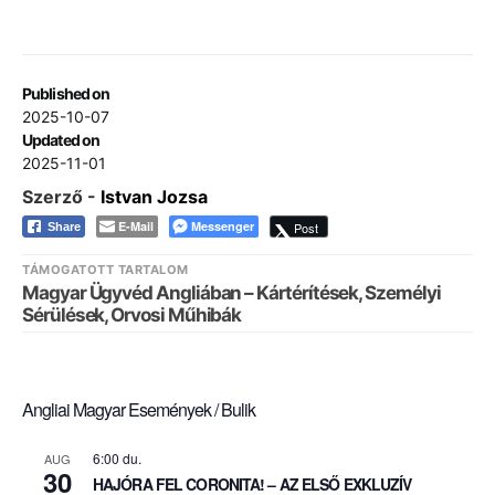
Published on
2025-10-07
Updated on
2025-11-01
Szerző -
Istvan Jozsa
E-Mail
Messenger
Post
Share
TÁMOGATOTT TARTALOM
Magyar Ügyvéd Angliában – Kártérítések, Személyi
Sérülések, Orvosi Műhibák
Angliai Magyar Események / Bulik
6:00 du.
AUG
30
HAJÓRA FEL CORONITA! – AZ ELSŐ EXKLUZÍV