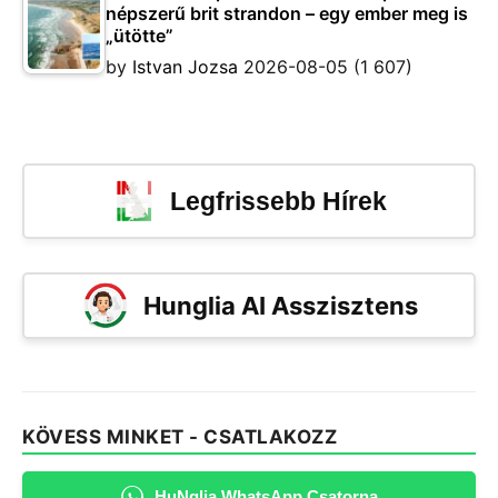
népszerű brit strandon – egy ember meg is
„ütötte”
by
Istvan Jozsa
2026-08-05
(1 607)
Legfrissebb Hírek
Hunglia AI Asszisztens
KÖVESS MINKET - CSATLAKOZZ
HuNglia WhatsApp Csatorna