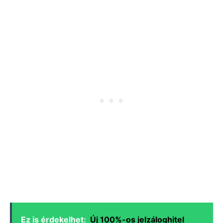
Ez is érdekelhet:
Új 100%-os jelzáloghitel