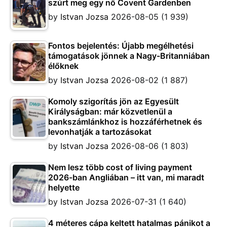
szúrt meg egy nő Covent Gardenben
by
Istvan Jozsa
2026-08-05
(1 939)
Fontos bejelentés: Újabb megélhetési
támogatások jönnek a Nagy-Britanniában
élőknek
by
Istvan Jozsa
2026-08-02
(1 887)
Komoly szigorítás jön az Egyesült
Királyságban: már közvetlenül a
bankszámlánkhoz is hozzáférhetnek és
levonhatják a tartozásokat
by
Istvan Jozsa
2026-08-06
(1 803)
Nem lesz több cost of living payment
2026-ban Angliában – itt van, mi maradt
helyette
by
Istvan Jozsa
2026-07-31
(1 640)
4 méteres cápa keltett hatalmas pánikot a