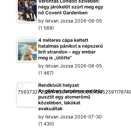
Vérontás London szívében:
négy járókelőt szúrt meg egy
nő Covent Gardenben
by
Istvan Jozsa
2026-08-05
(1 568)
4 méteres cápa keltett
hatalmas pánikot a népszerű
brit strandon – egy ember
meg is „ütötte”
by
Istvan Jozsa
2026-08-05
(1 467)
Rendkívüli helyzet
Angliában: hatalmas erdőtűz
pusztít egy atomerőmű
közelében, lakókat
evakuáltak
by
Istvan Jozsa
2026-07-30
(1 430)