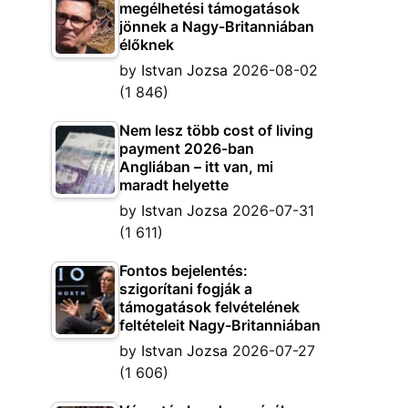
megélhetési támogatások
jönnek a Nagy-Britanniában
élőknek
by
Istvan Jozsa
2026-08-02
(1 846)
Nem lesz több cost of living
payment 2026-ban
Angliában – itt van, mi
maradt helyette
by
Istvan Jozsa
2026-07-31
(1 611)
Fontos bejelentés:
szigorítani fogják a
támogatások felvételének
feltételeit Nagy-Britanniában
by
Istvan Jozsa
2026-07-27
(1 606)