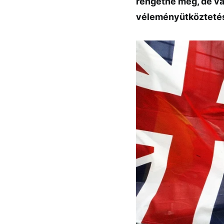
rengetné meg, de van
véleményütköztetés 