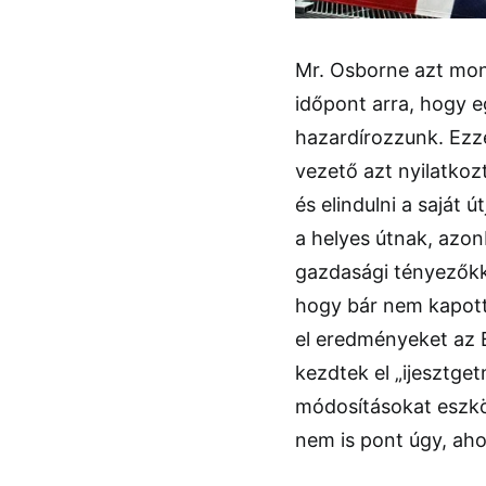
Mr. Osborne azt mon
időpont arra, hogy e
hazardírozzunk. Ezz
vezető azt nyilatkoz
és elindulni a saját 
a helyes útnak, azo
gazdasági tényezőkke
hogy bár nem kapott
el eredményeket az E
kezdtek el „ijesztge
módosításokat eszköz
nem is pont úgy, ah