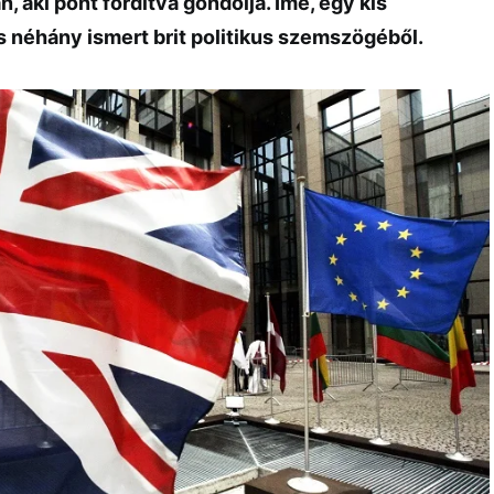
, aki pont fordítva gondolja. Íme, egy kis
néhány ismert brit politikus szemszögéből.