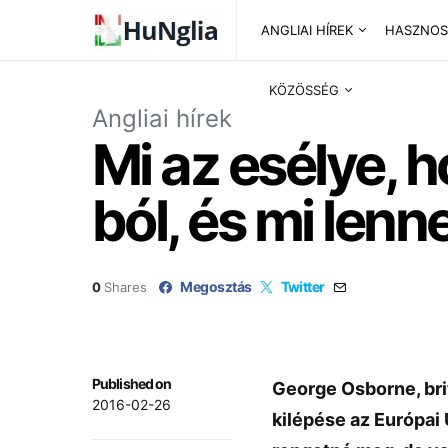
ANGLIAI HÍREK
HASZNOS
KÖZÖSSÉG
Angliai hírek
Mi az esélye, 
ból, és mi lenn
Megosztás
Twitter
0
Shares
Published on
George Osborne, brit
2016-02-26
kilépése az Európai