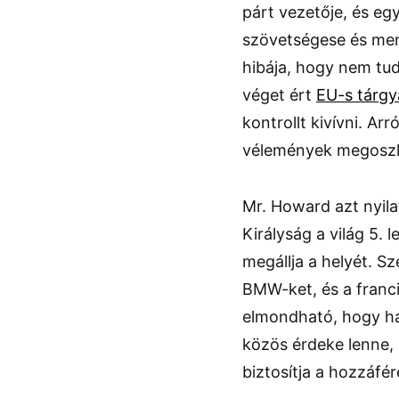
párt vezetője, és e
szövetségese és mento
hibája, hogy nem tud
véget ért
EU-s tárgy
kontrollt kivívni. Ar
vélemények megoszl
Mr. Howard azt nyil
Királyság a világ 5.
megállja a helyét. Sz
BMW-ket, és a franc
elmondható, hogy ha 
közös érdeke lenne,
biztosítja a hozzáfé