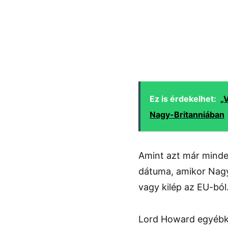
Ez is érdekelhet:
„
Nagy-Britanniában
Amint azt már minden
dátuma, amikor Nagy
vagy kilép az EU-ból
Lord Howard egyébké