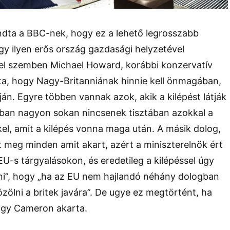
dta a BBC-nek, hogy ez a lehető legrosszabb
gy ilyen erős ország gazdasági helyzetével
el szemben Michael Howard, korábbi konzervatív
ta, hogy Nagy-Britanniának hinnie kell önmagában,
útján. Egyre többen vannak azok, akik a kilépést látják
nban nagyon sokan nincsenek tisztában azokkal a
l, amit a kilépés vonna maga után. A másik dolog,
 meg minden amit akart, azért a miniszterelnök ért
U-s tárgyalásokon, és eredetileg a kilépéssel úgy
tni”, hogy „ha az EU nem hajlandó néhány dologban
ölni a britek javára”. De ugye ez megtörtént, ha
ogy Cameron akarta.