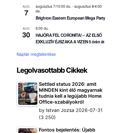
augusztus 7/10:00 du.
-
augusztus 8/4:00
AUG
7
de.
Brighton Eastern European Mega Party
6:00 du.
AUG
30
HAJÓRA FEL CORONITA! – AZ ELSŐ
EXKLUZÍV ÉJSZAKA A VIZEN 5 órán át
Naptár megtekintése
Legolvasottabb Cikkek
Settled status 2026: amit
MINDEN kint élő magyarnak
tudnia kell a legújabb Home
Office-szabályokról
by
Istvan Jozsa
2026-07-31
(3 250)
Fontos bejelentés: Újabb