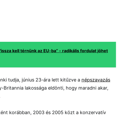
Vissza kell térnünk az EU-ba” - radikális fordulat jöhet
ki tudja, június 23-ára lett kitűzve a
népszavazás
-Britannia lakossága eldönti, hogy maradni akar,
.
nt korábban, 2003 és 2005 közt a konzervatív