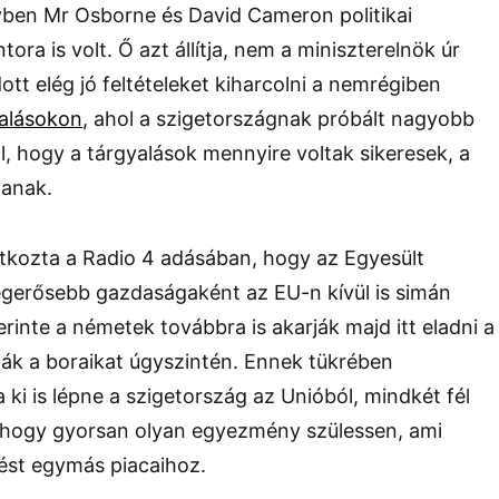
gyben Mr Osborne és David Cameron politikai
ra is volt. Ő azt állítja, nem a miniszterelnök úr
ott elég jó feltételeket kiharcolni a nemrégiben
alásokon
, ahol a szigetországnak próbált nagyobb
ról, hogy a tárgyalások mennyire voltak sikeresek, a
anak.
atkozta a Radio 4 adásában, hogy az Egyesült
 legerősebb gazdaságaként az EU-n kívül is simán
erinte a németek továbbra is akarják majd itt eladni a
iák a boraikat úgyszintén. Ennek tükrében
ki is lépne a szigetország az Unióból, mindkét fél
 hogy gyorsan olyan egyezmény szülessen, ami
rést egymás piacaihoz.