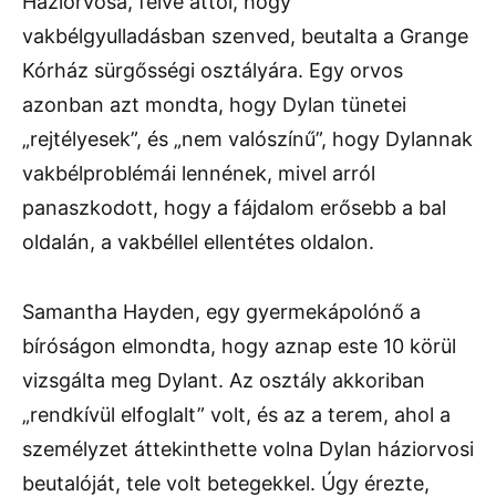
Háziorvosa, félve attól, hogy
vakbélgyulladásban szenved, beutalta a Grange
Kórház sürgősségi osztályára. Egy orvos
azonban azt mondta, hogy Dylan tünetei
„rejtélyesek”, és „nem valószínű”, hogy Dylannak
vakbélproblémái lennének, mivel arról
panaszkodott, hogy a fájdalom erősebb a bal
oldalán, a vakbéllel ellentétes oldalon.
Samantha Hayden, egy gyermekápolónő a
bíróságon elmondta, hogy aznap este 10 körül
vizsgálta meg Dylant. Az osztály akkoriban
„rendkívül elfoglalt” volt, és az a terem, ahol a
személyzet áttekinthette volna Dylan háziorvosi
beutalóját, tele volt betegekkel. Úgy érezte,