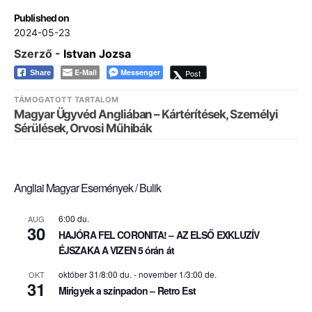
Published on
2024-05-23
Szerző -
Istvan Jozsa
E-Mail
Messenger
Post
Share
TÁMOGATOTT TARTALOM
Magyar Ügyvéd Angliában – Kártérítések, Személyi
Sérülések, Orvosi Műhibák
Angliai Magyar Események / Bulik
6:00 du.
AUG
30
HAJÓRA FEL CORONITA! – AZ ELSŐ EXKLUZÍV
ÉJSZAKA A VIZEN 5 órán át
október 31/8:00 du.
-
november 1/3:00 de.
OKT
31
Mirigyek a színpadon – Retro Est