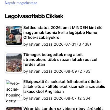
Naptár megtekintése
Legolvasottabb Cikkek
Settled status 2026: amit MINDEN kint élő
magyarnak tudnia kell a legújabb Home
Office-szabályokról
by
Istvan Jozsa
2026-07-31
(3 438)
Tömegek betegedtek meg a brit
strandokon: több százan lettek rosszul
fürdés után
by
Istvan Jozsa
2026-08-09
(2 733)
Elképesztő és sokakat felháborító ötlettel
álltak elő: a külföldieket kizárnák a szociális
lakásokból Angliában
by
Istvan Jozsa
2026-08-07
(2 364)
Vérontás London szívében: négy járókelőt