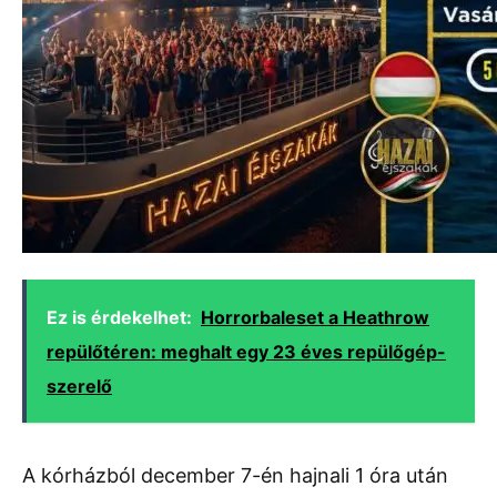
Ez is érdekelhet:
Horrorbaleset a Heathrow
repülőtéren: meghalt egy 23 éves repülőgép-
szerelő
A kórházból december 7-én hajnali 1 óra után