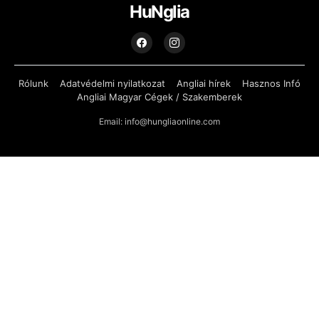
HuNglia
Rólunk
Adatvédelmi nyilatkozat
Angliai hírek
Hasznos Infó
Angliai Magyar Cégek / Szakemberek
Email: info@hungliaonline.com