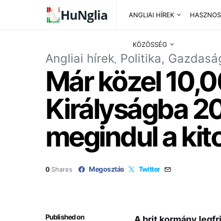
ANGLIAI HÍREK
HASZNOS
KÖZÖSSÉG
Angliai hírek
Politika, Gazdasá
Már közel 10,0
Királyságba 20
megindul a kit
Megosztás
Twitter
0
Shares
Published on
A brit kormány legfr