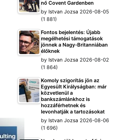
nő Covent Gardenben
by
Istvan Jozsa
2026-08-05
(1 881)
Fontos bejelentés: Újabb
megélhetési támogatások
jönnek a Nagy-Britanniában
élőknek
by
Istvan Jozsa
2026-08-02
(1 864)
Komoly szigorítás jön az
Egyesült Királyságban: már
közvetlenül a
bankszámlánkhoz is
hozzáférhetnek és
levonhatják a tartozásokat
by
Istvan Jozsa
2026-08-06
(1 696)