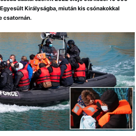
 Egyesült Királyságba, miután kis csónakokkal
e csatornán.