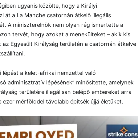
iben ugyanis közölte, hogy a Királyi
i át a La Manche csatornán átkelő illegális
t. A miniszterelnök nem olyan rég ismertette a
zon tervét, hogy azokat a menekülteket – akik kis
 az Egyesült Királyság területén a csatornán átkelve
zállítani.
lépést a kelet-afrikai nemzettel való
só adminisztratív lépésének” minősítette, amelynek
ályság területére illegálisan belépő embereket arra
 ezer mérfölddel távolabb építsék újjá életüket.