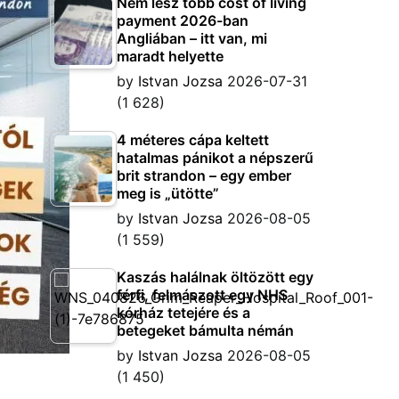
Nem lesz több cost of living
payment 2026-ban
Angliában – itt van, mi
maradt helyette
by
Istvan Jozsa
2026-07-31
(1 628)
4 méteres cápa keltett
hatalmas pánikot a népszerű
brit strandon – egy ember
meg is „ütötte”
by
Istvan Jozsa
2026-08-05
(1 559)
Kaszás halálnak öltözött egy
férfi, felmászott egy NHS
kórház tetejére és a
betegeket bámulta némán
by
Istvan Jozsa
2026-08-05
(1 450)