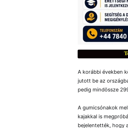
T
A korábbi években k
jutott be az ország
pedig mindössze 29
A gumicsónakok mell
kajakkal is megpróbá
bejelentették, hogy a