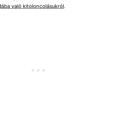
ába való kitoloncolásukról
.