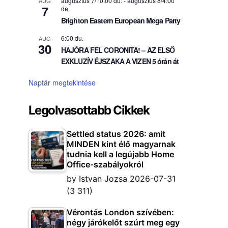
augusztus 7/10:00 du.
-
augusztus 8/4:00
AUG
7
de.
Brighton Eastern European Mega Party
6:00 du.
AUG
30
HAJÓRA FEL CORONITA! – AZ ELSŐ
EXKLUZÍV ÉJSZAKA A VIZEN 5 órán át
Naptár megtekintése
Legolvasottabb Cikkek
Settled status 2026: amit
MINDEN kint élő magyarnak
tudnia kell a legújabb Home
Office-szabályokról
by
Istvan Jozsa
2026-07-31
(3 311)
Vérontás London szívében:
négy járókelőt szúrt meg egy