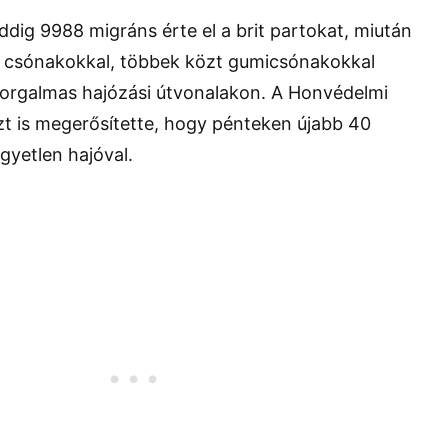
ddig 9988 migráns érte el a brit partokat, miután
s csónakokkal, többek közt gumicsónakokkal
 forgalmas hajózási útvonalakon. A Honvédelmi
zt is megerősítette, hogy pénteken újabb 40
gyetlen hajóval.