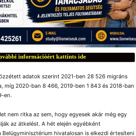
ovábbi információért kattints ide
özzétett adatok szerint 2021-ben 28 526 migráns
ba, míg 2020-ban 8 466, 2019-ben 1 843 és 2018-ban
9-en.
et nem ritka az sem, hogy egyesek akár még egy
lják az átkelést. A hét elején egyébként
 Belügyminisztérium hivatalosan is elkezdi értesíteni