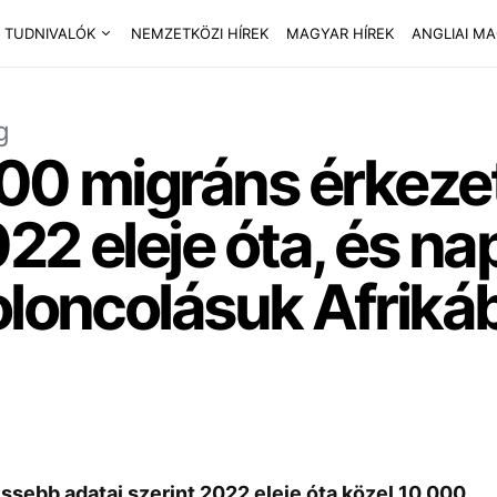
 TUDNIVALÓK
NEMZETKÖZI HÍREK
MAGYAR HÍREK
ANGLIAI M
g
00 migráns érkezet
22 eleje óta, és na
oloncolásuk Afriká
issebb adatai szerint 2022 eleje óta közel 10 000