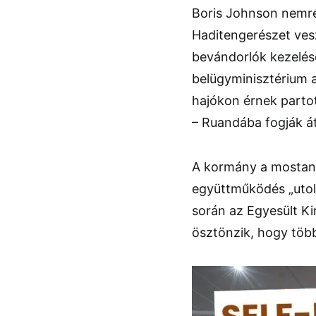
Boris Johnson nemrég
Haditengerészet vesz
bevándorlók kezelésé
belügyminisztérium a
hajókon érnek partot
– Ruandába fogják áts
A kormány a mostani 
együttműködés „utol
során az Egyesült Kir
ösztönzik, hogy több