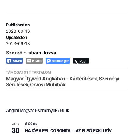
Published on
2023-09-16
Updated on
2023-09-18
Szerző -
Istvan Jozsa
E-Mail
Messenger
Post
Share
TÁMOGATOTT TARTALOM
Magyar Ügyvéd Angliában – Kártérítések, Személyi
Sérülések, Orvosi Műhibák
Angliai Magyar Események / Bulik
6:00 du.
AUG
30
HAJÓRA FEL CORONITA! – AZ ELSŐ EXKLUZÍV