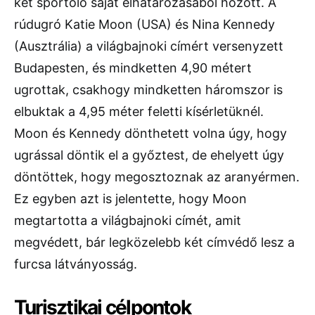
két sportoló saját elhatározásából hozott. A
rúdugró Katie Moon (USA) és Nina Kennedy
(Ausztrália) a világbajnoki címért versenyzett
Budapesten, és mindketten 4,90 métert
ugrottak, csakhogy mindketten háromszor is
elbuktak a 4,95 méter feletti kísérletüknél.
Moon és Kennedy dönthetett volna úgy, hogy
ugrással döntik el a győztest, de ehelyett úgy
döntöttek, hogy megosztoznak az aranyérmen.
Ez egyben azt is jelentette, hogy Moon
megtartotta a világbajnoki címét, amit
megvédett, bár legközelebb két címvédő lesz a
furcsa látványosság.
Turisztikai célpontok