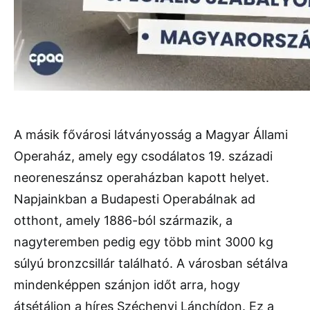
A másik fővárosi látványosság a Magyar Állami
Operaház, amely egy csodálatos 19. századi
neoreneszánsz operaházban kapott helyet.
Napjainkban a Budapesti Operabálnak ad
otthont, amely 1886-ból származik, a
nagyteremben pedig egy több mint 3000 kg
súlyú bronzcsillár található. A városban sétálva
mindenképpen szánjon időt arra, hogy
átsétáljon a híres Széchenyi Lánchídon. Ez a