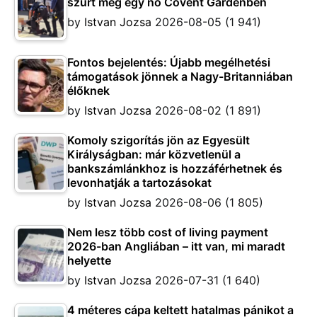
szúrt meg egy nő Covent Gardenben
by
Istvan Jozsa
2026-08-05
(1 941)
Fontos bejelentés: Újabb megélhetési
támogatások jönnek a Nagy-Britanniában
élőknek
by
Istvan Jozsa
2026-08-02
(1 891)
Komoly szigorítás jön az Egyesült
Királyságban: már közvetlenül a
bankszámlánkhoz is hozzáférhetnek és
levonhatják a tartozásokat
by
Istvan Jozsa
2026-08-06
(1 805)
Nem lesz több cost of living payment
2026-ban Angliában – itt van, mi maradt
helyette
by
Istvan Jozsa
2026-07-31
(1 640)
4 méteres cápa keltett hatalmas pánikot a