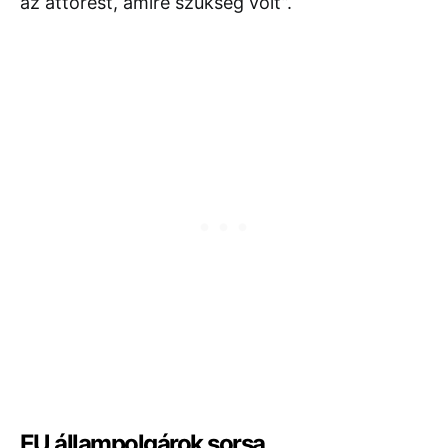
az áttörést, amire szükség volt”.
EU állampolgárok sorsa