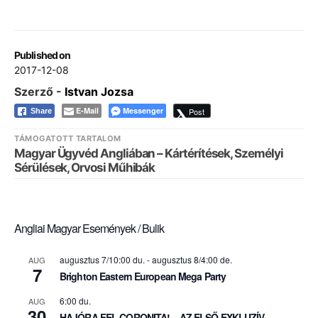
Published on
2017-12-08
Szerző -
Istvan Jozsa
E-Mail
Messenger
Post
Share
TÁMOGATOTT TARTALOM
Magyar Ügyvéd Angliában – Kártérítések, Személyi
Sérülések, Orvosi Műhibák
Angliai Magyar Események / Bulik
augusztus 7/10:00 du.
-
augusztus 8/4:00 de.
AUG
7
Brighton Eastern European Mega Party
6:00 du.
AUG
30
HAJÓRA FEL CORONITA! – AZ ELSŐ EXKLUZÍV