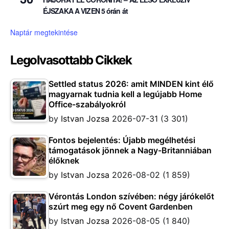
ÉJSZAKA A VIZEN 5 órán át
Naptár megtekintése
Legolvasottabb Cikkek
Settled status 2026: amit MINDEN kint élő
magyarnak tudnia kell a legújabb Home
Office-szabályokról
by
Istvan Jozsa
2026-07-31
(3 301)
Fontos bejelentés: Újabb megélhetési
támogatások jönnek a Nagy-Britanniában
élőknek
by
Istvan Jozsa
2026-08-02
(1 859)
Vérontás London szívében: négy járókelőt
szúrt meg egy nő Covent Gardenben
by
Istvan Jozsa
2026-08-05
(1 840)