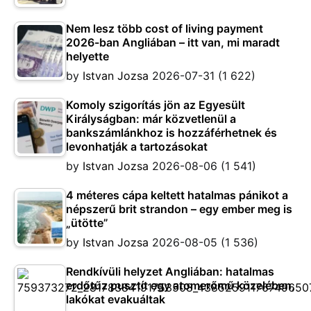
Nem lesz több cost of living payment
2026-ban Angliában – itt van, mi maradt
helyette
by
Istvan Jozsa
2026-07-31
(1 622)
Komoly szigorítás jön az Egyesült
Királyságban: már közvetlenül a
bankszámlánkhoz is hozzáférhetnek és
levonhatják a tartozásokat
by
Istvan Jozsa
2026-08-06
(1 541)
4 méteres cápa keltett hatalmas pánikot a
népszerű brit strandon – egy ember meg is
„ütötte”
by
Istvan Jozsa
2026-08-05
(1 536)
Rendkívüli helyzet Angliában: hatalmas
erdőtűz pusztít egy atomerőmű közelében,
lakókat evakuáltak