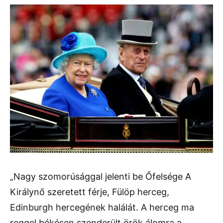
„Nagy szomorúsággal jelenti be Őfelsége A
Királynő szeretett férje, Fülöp herceg,
Edinburgh hercegének halálát. A herceg ma
reggel békésen szenderült örök álomra a