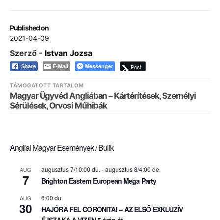
Published on
2021-04-09
Szerző -
Istvan Jozsa
E-Mail
Messenger
Post
Share
TÁMOGATOTT TARTALOM
Magyar Ügyvéd Angliában – Kártérítések, Személyi
Sérülések, Orvosi Műhibák
Angliai Magyar Események / Bulik
augusztus 7/10:00 du.
-
augusztus 8/4:00 de.
AUG
7
Brighton Eastern European Mega Party
6:00 du.
AUG
30
HAJÓRA FEL CORONITA! – AZ ELSŐ EXKLUZÍV