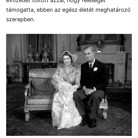
évtizedet töltött azzal, hogy feleségét
támogatta, ebben az egész életét meghatározó
szerepben.