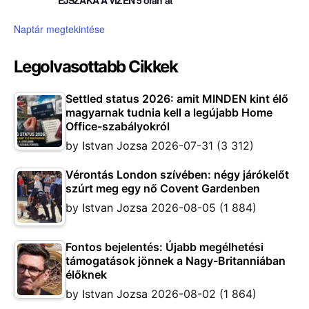
ÉJSZAKA A VIZEN 5 órán át
Naptár megtekintése
Legolvasottabb Cikkek
Settled status 2026: amit MINDEN kint élő
magyarnak tudnia kell a legújabb Home
Office-szabályokról
by
Istvan Jozsa
2026-07-31
(3 312)
Vérontás London szívében: négy járókelőt
szúrt meg egy nő Covent Gardenben
by
Istvan Jozsa
2026-08-05
(1 884)
Fontos bejelentés: Újabb megélhetési
támogatások jönnek a Nagy-Britanniában
élőknek
by
Istvan Jozsa
2026-08-02
(1 864)