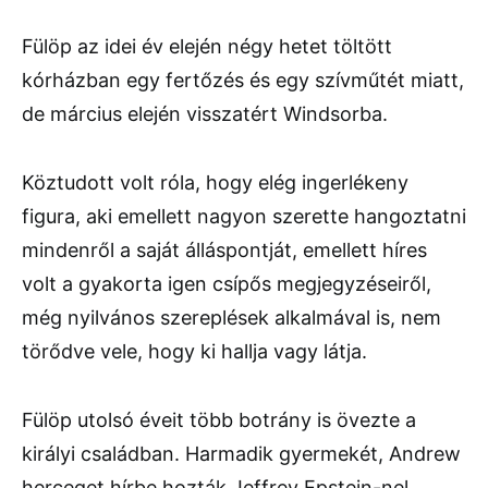
Fülöp az idei év elején négy hetet töltött
kórházban egy fertőzés és egy szívműtét miatt,
de március elején visszatért Windsorba.
Köztudott volt róla, hogy elég ingerlékeny
figura, aki emellett nagyon szerette hangoztatni
mindenről a saját álláspontját, emellett híres
volt a gyakorta igen csípős megjegyzéseiről,
még nyilvános szereplések alkalmával is, nem
törődve vele, hogy ki hallja vagy látja.
Fülöp utolsó éveit több botrány is övezte a
királyi családban. Harmadik gyermekét, Andrew
herceget hírbe hozták Jeffrey Epstein-nel,