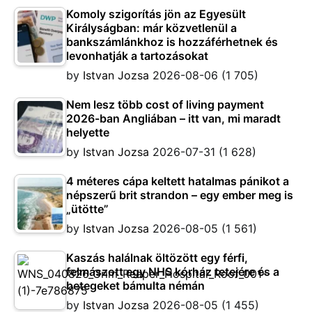
Komoly szigorítás jön az Egyesült
Királyságban: már közvetlenül a
bankszámlánkhoz is hozzáférhetnek és
levonhatják a tartozásokat
by
Istvan Jozsa
2026-08-06
(1 705)
Nem lesz több cost of living payment
2026-ban Angliában – itt van, mi maradt
helyette
by
Istvan Jozsa
2026-07-31
(1 628)
4 méteres cápa keltett hatalmas pánikot a
népszerű brit strandon – egy ember meg is
„ütötte”
by
Istvan Jozsa
2026-08-05
(1 561)
Kaszás halálnak öltözött egy férfi,
felmászott egy NHS kórház tetejére és a
betegeket bámulta némán
by
Istvan Jozsa
2026-08-05
(1 455)