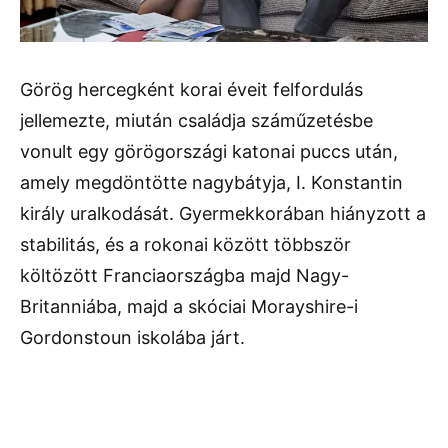
Görög hercegként korai éveit felfordulás
jellemezte, miután családja száműzetésbe
vonult egy görögországi katonai puccs után,
amely megdöntötte nagybátyja, I. Konstantin
király uralkodását. Gyermekkorában hiányzott a
stabilitás, és a rokonai között többször
költözött Franciaországba majd Nagy-
Britanniába, majd a skóciai Morayshire-i
Gordonstoun iskolába járt.