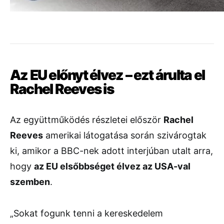
Az
EU
előnyt
élvez –
ezt
árulta
el
Rachel
Reeves
is
Az
együttműködés
részletei
először
Rachel
Reeves
amerikai
látogatása
során
szivárogtak
ki,
amikor
a
BBC-
nek
adott
interjúban
utalt
arra,
hogy
az
EU
elsőbbséget
élvez
az
USA-
val
szemben
.
„
Sokat
fogunk
tenni
a
kereskedelem