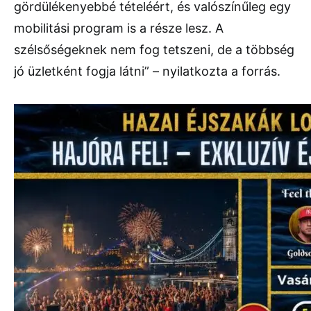
gördülékenyebbé
tételéért,
és
valószínűleg
egy
mobilitási
program
is
a
része
lesz.
A
szélsőségeknek
nem
fog
tetszeni,
de
a
többség
jó
üzletként
fogja
látni” –
nyilatkozta
a
forrás.