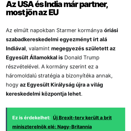
Az
USA
és
India
már
partner,
most
jön
az
EU
Az
elmúlt
napokban
Starmer
kormánya
óriási
szabadkereskedelmi
egyezményt
írt
alá
Indiával
,
valamint
megegyezés
született
az
Egyesült
Államokkal
is
Donald
Trump
részvételével.
A
kormány
szerint
ez
a
háromoldalú
stratégia
a
bizonyítéka
annak,
hogy
az
Egyesült
Királyság
újra
a
világ
kereskedelmi
központja
lehet
.
Ez is érdekelhet:
Új Brexit-terv került a brit
miniszterelnök elé: Nagy-Britannia