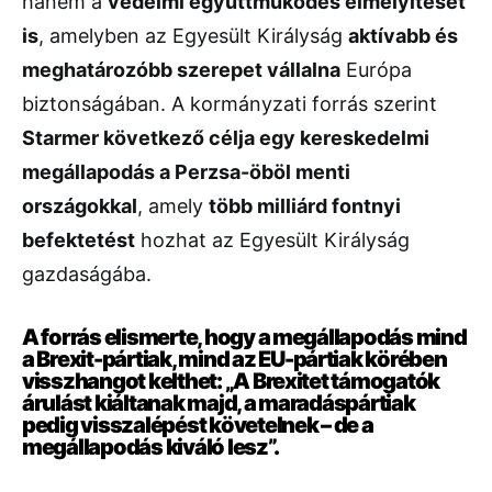
hanem
a
védelmi
együttműködés
elmélyítését
is
,
amelyben
az
Egyesült
Királyság
aktívabb
és
meghatározóbb
szerepet
vállalna
Európa
biztonságában.
A
kormányzati
forrás
szerint
Starmer
következő
célja
egy
kereskedelmi
megállapodás
a
Perzsa-
öböl
menti
országokkal
,
amely
több
milliárd
fontnyi
befektetést
hozhat
az
Egyesült
Királyság
gazdaságába.
A
forrás
elismerte,
hogy
a
megállapodás
mind
a
Brexit-
pártiak,
mind
az
EU-
pártiak
körében
visszhangot
kelthet
: „
A
Brexitet
támogatók
árulást
kiáltanak
majd,
a
maradáspártiak
pedig
visszalépést
követelnek –
de
a
megállapodás
kiváló
lesz”.