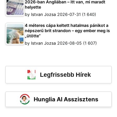
2026-ban Angliában – itt van, mi maradt
helyette
by
Istvan Jozsa
2026-07-31
(1 640)
4 méteres cápa keltett hatalmas pánikot a
népszerű brit strandon – egy ember meg is
„ütötte”
by
Istvan Jozsa
2026-08-05
(1 607)
Legfrissebb Hírek
Hunglia AI Asszisztens