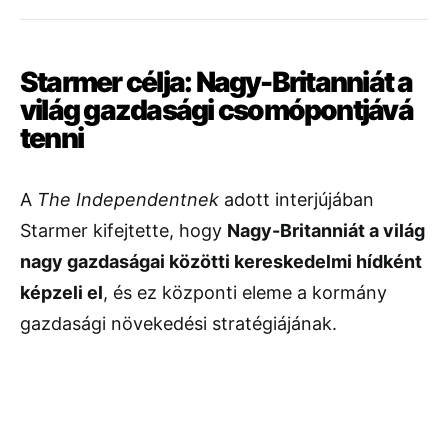
Starmer
célja:
Nagy-
Britanniát
a
világ
gazdasági
csomópontjává
tenni
A
The
Independentnek
adott
interjújában
Starmer
kifejtette,
hogy
Nagy-
Britanniát
a
világ
nagy
gazdaságai
közötti
kereskedelmi
hídként
képzeli
el
,
és
ez
központi
eleme
a
kormány
gazdasági
növekedési
stratégiájának.