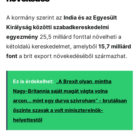
A
kormány
szerint
az
India
és
az
Egyesült
Királyság
közötti
szabadkereskedelmi
egyezmény
25,5
milliárd
fonttal
növelheti
a
kétoldalú
kereskedelmet,
amelyből
15,7
milliárd
font
a
brit
export
növekedéséből
származhat.
Ez is érdekelhet:
„A Brexit olyan, mintha
Nagy-Britannia saját magát vágta volna
arcon... mint egy durva szívroham” - brutálisan
őszinte szavak a volt miniszterelnök-
helyettestől