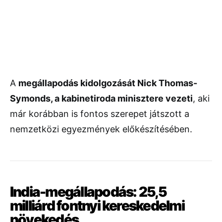
A
megállapodás
kidolgozását
Nick
Thomas-
Symonds,
a
kabinetiroda
minisztere
vezeti
,
aki
már
korábban
is
fontos
szerepet
játszott
a
nemzetközi
egyezmények
előkészítésében.
India-
megállapodás:
25,5
milliárd
fontnyi
kereskedelmi
növekedés