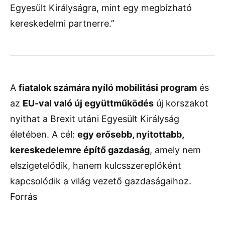
Egyesült
Királyságra,
mint
egy
megbízható
kereskedelmi
partnerre.”
A
fiatalok
számára
nyíló
mobilitási
program
és
az
EU-
val
való
új
együttműködés
új
korszakot
nyithat
a
Brexit
utáni
Egyesült
Királyság
életében.
A
cél:
egy
erősebb,
nyitottabb,
kereskedelemre
építő
gazdaság
,
amely
nem
elszigetelődik,
hanem
kulcsszereplőként
kapcsolódik
a
világ
vezető
gazdaságaihoz.
Forrás