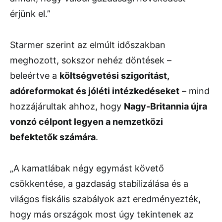
érjünk
el.”
Starmer
szerint
az
elmúlt
időszakban
meghozott,
sokszor
nehéz
döntések –
beleértve
a
költségvetési
szigorítást,
adóreformokat
és
jóléti
intézkedéseket
–
mind
hozzájárultak
ahhoz,
hogy
Nagy-
Britannia
újra
vonzó
célpont
legyen
a
nemzetközi
befektetők
számára
.
„
A
kamatlábak
négy
egymást
követő
csökkentése,
a
gazdaság
stabilizálása
és
a
világos
fiskális
szabályok
azt
eredményezték,
hogy
más
országok
most
úgy
tekintenek
az