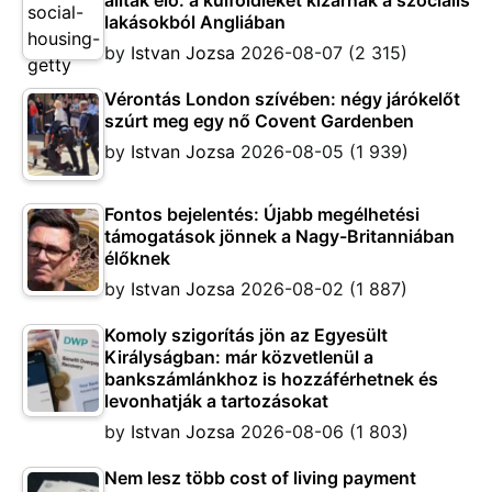
álltak elő: a külföldieket kizárnák a szociális
lakásokból Angliában
by
Istvan Jozsa
2026-08-07
(2 315)
Vérontás London szívében: négy járókelőt
szúrt meg egy nő Covent Gardenben
by
Istvan Jozsa
2026-08-05
(1 939)
Fontos bejelentés: Újabb megélhetési
támogatások jönnek a Nagy-Britanniában
élőknek
by
Istvan Jozsa
2026-08-02
(1 887)
Komoly szigorítás jön az Egyesült
Királyságban: már közvetlenül a
bankszámlánkhoz is hozzáférhetnek és
levonhatják a tartozásokat
by
Istvan Jozsa
2026-08-06
(1 803)
Nem lesz több cost of living payment