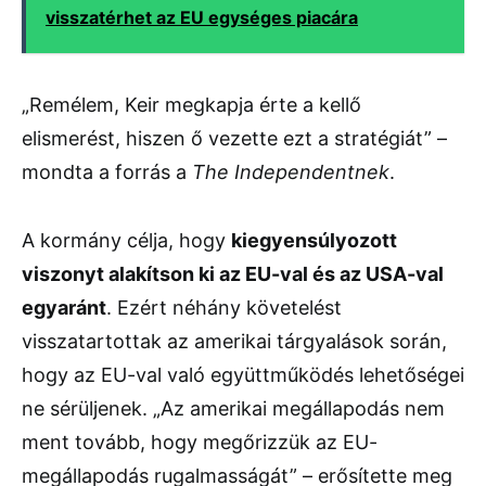
visszatérhet az EU egységes piacára
„
Remélem,
Keir
megkapja
érte
a
kellő
elismerést,
hiszen
ő
vezette
ezt
a
stratégiát” –
mondta
a
forrás
a
The
Independentnek
.
A
kormány
célja,
hogy
kiegyensúlyozott
viszonyt
alakítson
ki
az
EU-
val
és
az
USA-
val
egyaránt
.
Ezért
néhány
követelést
visszatartottak
az
amerikai
tárgyalások
során,
hogy
az
EU-
val
való
együttműködés
lehetőségei
ne
sérüljenek. „
Az
amerikai
megállapodás
nem
ment
tovább,
hogy
megőrizzük
az
EU-
megállapodás
rugalmasságát” –
erősítette
meg