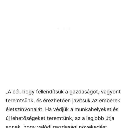
„
A
cél,
hogy
fellendítsük
a
gazdaságot,
vagyont
teremtsünk,
és
érezhetően
javítsuk
az
emberek
életszínvonalát.
Ha
védjük
a
munkahelyeket
és
új
lehetőségeket
teremtünk,
az
a
legjobb
útja
annak,
hogy
valódi
gazdasági
növekedést