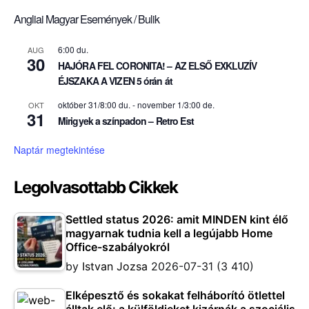
Angliai Magyar Események / Bulik
6:00 du.
AUG
30
HAJÓRA FEL CORONITA! – AZ ELSŐ EXKLUZÍV
ÉJSZAKA A VIZEN 5 órán át
október 31/8:00 du.
-
november 1/3:00 de.
OKT
31
Mirigyek a színpadon – Retro Est
Naptár megtekintése
Legolvasottabb Cikkek
Settled status 2026: amit MINDEN kint élő
magyarnak tudnia kell a legújabb Home
Office-szabályokról
by
Istvan Jozsa
2026-07-31
(3 410)
Elképesztő és sokakat felháborító ötlettel