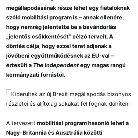
megállapodásának
része
lehet
egy
fiataloknak
szóló
mobilitási
program
is –
annak
ellenére,
hogy
nemrég
jelentette
be
a
bevándorlás
„
jelentős
csökkentését” célzó terveit
.
A
döntés
célja,
hogy
ezzel
teret
adjanak
a
jövőbeni
együttműködésnek
az
EU-
val –
értesült
a
The
Independent
egy
magas
rangú
kormányzati
forrástól.
A
tervezett
mobilitási
program
hasonló
lehet
a
Nagy-
Britannia
és
Ausztrália
közötti