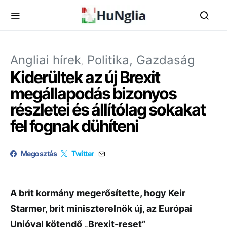
Angliai hírek
Politika, Gazdaság
Kiderültek az új Brexit
megállapodás bizonyos
részletei és állítólag sokakat
fel fognak dühíteni
Megosztás
Twitter
A
brit
kormány
megerősítette,
hogy
Keir
Starmer, brit
miniszterelnök
új,
az
Európai
Unióval
kötendő
„
Brexit-
reset”