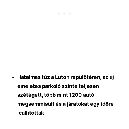
Hatalmas tűz a Luton repülőtéren, az új
emeletes parkoló szinte teljesen
szétégett, több mint 1200 autó
megsemmisült és a járatokat egy időre
leállították