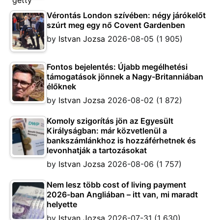
Vérontás London szívében: négy járókelőt
szúrt meg egy nő Covent Gardenben
by
Istvan Jozsa
2026-08-05
(1 905)
Fontos bejelentés: Újabb megélhetési
támogatások jönnek a Nagy-Britanniában
élőknek
by
Istvan Jozsa
2026-08-02
(1 872)
Komoly szigorítás jön az Egyesült
Királyságban: már közvetlenül a
bankszámlánkhoz is hozzáférhetnek és
levonhatják a tartozásokat
by
Istvan Jozsa
2026-08-06
(1 757)
Nem lesz több cost of living payment
2026-ban Angliában – itt van, mi maradt
helyette
by
Istvan Jozsa
2026-07-31
(1 630)