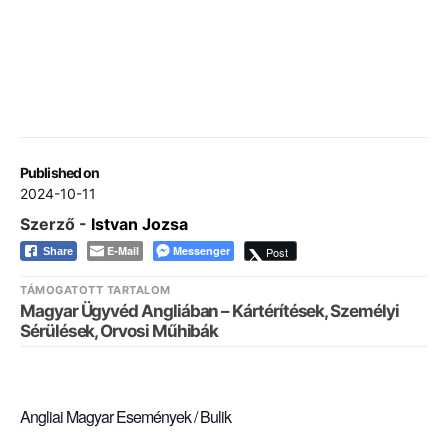
Published on
2024-10-11
Szerző -
Istvan Jozsa
E-Mail
Messenger
Post
Share
TÁMOGATOTT TARTALOM
Magyar Ügyvéd Angliában – Kártérítések, Személyi
Sérülések, Orvosi Műhibák
Angliai Magyar Események / Bulik