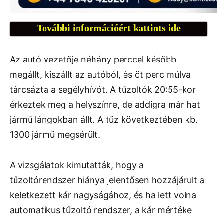
További információért kattints ide
Az autó vezetője néhány perccel később
megállt, kiszállt az autóból, és öt perc múlva
tárcsázta a segélyhívót. A tűzoltók 20:55-kor
érkeztek meg a helyszínre, de addigra már hat
jármű lángokban állt. A tűz következtében kb.
1300 jármű megsérült.
A vizsgálatok kimutatták, hogy a
tűzoltórendszer hiánya jelentősen hozzájárult a
keletkezett kár nagyságához, és ha lett volna
automatikus tűzoltó rendszer, a kár mértéke