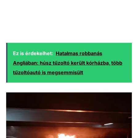
Ez is érdekelhet:
Hatalmas robbanás
Angliában: húsz tűzoltó került kórházba, több
tűzoltóautó is megsemmisült