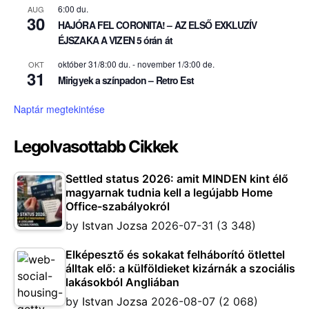
6:00 du.
AUG
30
HAJÓRA FEL CORONITA! – AZ ELSŐ EXKLUZÍV
ÉJSZAKA A VIZEN 5 órán át
október 31/8:00 du.
-
november 1/3:00 de.
OKT
31
Mirigyek a színpadon – Retro Est
Naptár megtekintése
Legolvasottabb Cikkek
Settled status 2026: amit MINDEN kint élő
magyarnak tudnia kell a legújabb Home
Office-szabályokról
by
Istvan Jozsa
2026-07-31
(3 348)
Elképesztő és sokakat felháborító ötlettel
álltak elő: a külföldieket kizárnák a szociális
lakásokból Angliában
by
Istvan Jozsa
2026-08-07
(2 068)