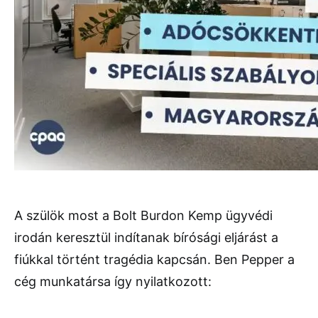
A szülök most a Bolt Burdon Kemp ügyvédi
irodán keresztül indítanak bírósági eljárást a
fiúkkal történt tragédia kapcsán. Ben Pepper a
cég munkatársa így nyilatkozott: