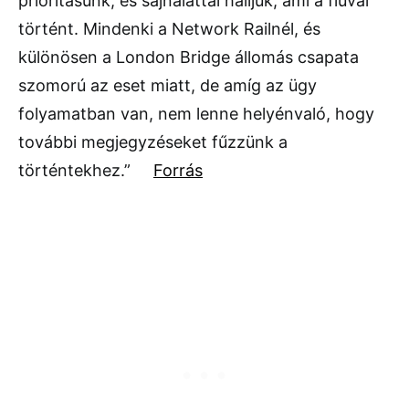
prioritásunk, és sajnálattal halljuk, ami a fiúval
történt. Mindenki a Network Railnél, és
különösen a London Bridge állomás csapata
szomorú az eset miatt, de amíg az ügy
folyamatban van, nem lenne helyénvaló, hogy
további megjegyzéseket fűzzünk a
történtekhez.”
Forrás