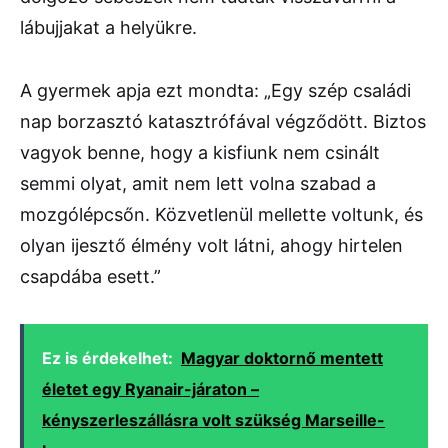
lábujjakat a helyükre.
A gyermek apja ezt mondta: „Egy szép családi
nap borzasztó katasztrófával végződött. Biztos
vagyok benne, hogy a kisfiunk nem csinált
semmi olyat, amit nem lett volna szabad a
mozgólépcsőn. Közvetlenül mellette voltunk, és
olyan ijesztő élmény volt látni, ahogy hirtelen
csapdába esett.”
Ez is érdekelhet:
Magyar doktornő mentett
életet egy Ryanair-járaton –
kényszerleszállásra volt szükség Marseille-