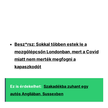
Besz*rsz: Sokkal többen estek le a
mozgólépcsőn Londonban, mert a Covid
miatt nem merték megfogni a
kapaszkodót
Ez is érdekelhet:
Szakadékba zuhant egy
autós Angliában, Sussexben