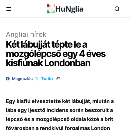
Angliai hírek
Két lábujját tépte le a
mozgólépcső egy 4 éves
kisfiúnak Londonban
Megosztás
Twitter
Egy kisfiú elvesztette két lábujját, miután a
lába egy ijesztő incidens során beszorult a
lépcső és a mozgólépcső oldala közé a brit
fővárosban a rendkívül forgalmas London