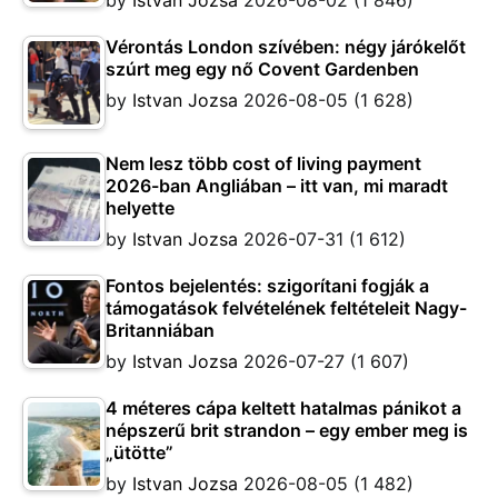
by
Istvan Jozsa
2026-08-02
(1 846)
Vérontás London szívében: négy járókelőt
szúrt meg egy nő Covent Gardenben
by
Istvan Jozsa
2026-08-05
(1 628)
Nem lesz több cost of living payment
2026-ban Angliában – itt van, mi maradt
helyette
by
Istvan Jozsa
2026-07-31
(1 612)
Fontos bejelentés: szigorítani fogják a
támogatások felvételének feltételeit Nagy-
Britanniában
by
Istvan Jozsa
2026-07-27
(1 607)
4 méteres cápa keltett hatalmas pánikot a
népszerű brit strandon – egy ember meg is
„ütötte”
by
Istvan Jozsa
2026-08-05
(1 482)