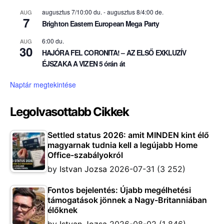
augusztus 7/10:00 du.
-
augusztus 8/4:00 de.
AUG
7
Brighton Eastern European Mega Party
6:00 du.
AUG
30
HAJÓRA FEL CORONITA! – AZ ELSŐ EXKLUZÍV
ÉJSZAKA A VIZEN 5 órán át
Naptár megtekintése
Legolvasottabb Cikkek
Settled status 2026: amit MINDEN kint élő
magyarnak tudnia kell a legújabb Home
Office-szabályokról
by
Istvan Jozsa
2026-07-31
(3 252)
Fontos bejelentés: Újabb megélhetési
támogatások jönnek a Nagy-Britanniában
élőknek