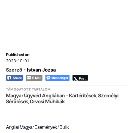
Published on
2023-10-01
Szerző -
Istvan Jozsa
E-Mail
Messenger
Post
Share
TÁMOGATOTT TARTALOM
Magyar Ügyvéd Angliában – Kártérítések, Személyi
Sérülések, Orvosi Műhibák
Angliai Magyar Események / Bulik