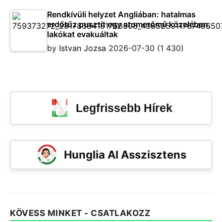
Rendkívüli helyzet Angliában: hatalmas
erdőtűz pusztít egy atomerőmű közelében,
lakókat evakuáltak
by
Istvan Jozsa
2026-07-30
(1 430)
Legfrissebb Hírek
Hunglia AI Asszisztens
KÖVESS MINKET - CSATLAKOZZ