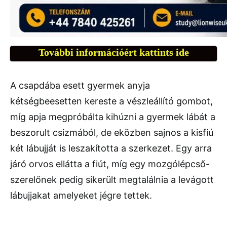
További információért kattints ide
A csapdába esett gyermek anyja
kétségbeesetten kereste a vészleállító gombot,
míg apja megpróbálta kihúzni a gyermek lábát a
beszorult csizmából, de eközben sajnos a kisfiú
két lábujját is leszakította a szerkezet. Egy arra
járó orvos ellátta a fiút, míg egy mozgólépcső-
szerelőnek pedig sikerült megtalálnia a levágott
lábujjakat amelyeket jégre tettek.