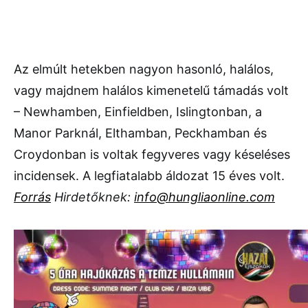
Az elmúlt hetekben nagyon hasonló, halálos,
vagy majdnem halálos kimenetelű támadás volt
– Newhamben, Einfieldben, Islingtonban, a
Manor Parknál, Elthamban, Peckhamban és
Croydonban is voltak fegyveres vagy késeléses
incidensek. A legfiatalabb áldozat 15 éves volt.
Forrás
Hirdetőknek:
info@hungliaonline.com