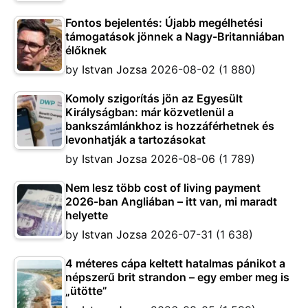
Fontos bejelentés: Újabb megélhetési
támogatások jönnek a Nagy-Britanniában
élőknek
by
Istvan Jozsa
2026-08-02
(1 880)
Komoly szigorítás jön az Egyesült
Királyságban: már közvetlenül a
bankszámlánkhoz is hozzáférhetnek és
levonhatják a tartozásokat
by
Istvan Jozsa
2026-08-06
(1 789)
Nem lesz több cost of living payment
2026-ban Angliában – itt van, mi maradt
helyette
by
Istvan Jozsa
2026-07-31
(1 638)
4 méteres cápa keltett hatalmas pánikot a
népszerű brit strandon – egy ember meg is
„ütötte”