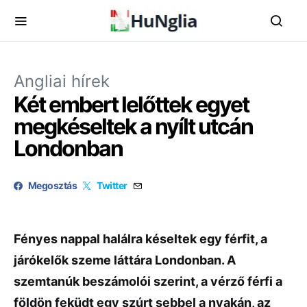
Angliai hírek
Két embert lelőttek egyet
megkéseltek a nyílt utcán
Londonban
Megosztás
Twitter
Fényes nappal halálra késeltek egy férfit, a
járókelők szeme láttára Londonban. A
szemtanúk beszámolói szerint, a vérző férfi a
földön feküdt egy szúrt sebbel a nyakán, az