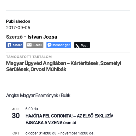
Published on
2017-09-05
Szerző -
Istvan Jozsa
E-Mail
Messenger
Post
Share
TÁMOGATOTT TARTALOM
Magyar Ügyvéd Angliában – Kártérítések, Személyi
Sérülések, Orvosi Műhibák
Angliai Magyar Események / Bulik
6:00 du.
AUG
30
HAJÓRA FEL CORONITA! – AZ ELSŐ EXKLUZÍV
ÉJSZAKA A VIZEN 5 órán át
október 31/8:00 du.
-
november 1/3:00 de.
OKT