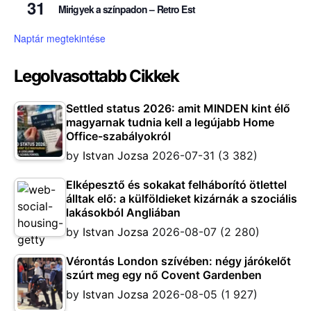
31
Mirigyek a színpadon – Retro Est
Naptár megtekintése
Legolvasottabb Cikkek
Settled status 2026: amit MINDEN kint élő
magyarnak tudnia kell a legújabb Home
Office-szabályokról
by
Istvan Jozsa
2026-07-31
(3 382)
Elképesztő és sokakat felháborító ötlettel
álltak elő: a külföldieket kizárnák a szociális
lakásokból Angliában
by
Istvan Jozsa
2026-08-07
(2 280)
Vérontás London szívében: négy járókelőt
szúrt meg egy nő Covent Gardenben
by
Istvan Jozsa
2026-08-05
(1 927)