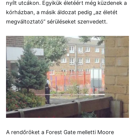
nyílt utcákon. Egyikük életéért még küzdenek a
kórházban, a másik áldozat pedig „az életét
megváltoztató” sérüléseket szenvedett.
A rendőröket a Forest Gate melletti Moore