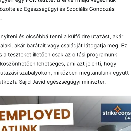
özölte az Egészségügyi és Szociális Gondozási
.
íteni és olcsóbbá tenni a külföldre utazást, akár
laki, akár barátait vagy családját látogatja meg. Ez
s a teszteket illetően csak az oltási programunk
 köszönhetően lehetséges, ami azt jelenti, hogy
z utazási szabályokon, miközben megtanulunk együtt
yilatkozta Sajid Javid egészségügyi miniszter.