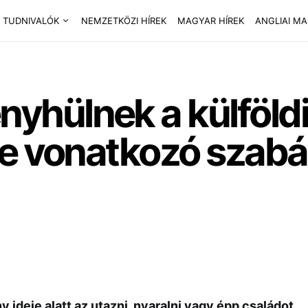
 TUDNIVALÓK
NEMZETKÖZI HÍREK
MAGYAR HÍREK
ANGLIAI M
hülnek a külföldi
re vonatkozó szabá
y ideje alatt az utazni, nyaralni vagy épp családot