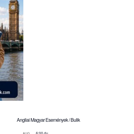
Angliai Magyar Események / Bulik
6:00 du.
AUG