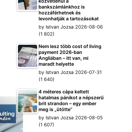
közvetlenül a
bankszámlánkhoz is
hozzáférhetnek és
levonhatják a tartozásokat
by
Istvan Jozsa
2026-08-06
(1 802)
Nem lesz több cost of living
payment 2026-ban
Angliában – itt van, mi
maradt helyette
by
Istvan Jozsa
2026-07-31
(1 640)
4 méteres cápa keltett
hatalmas pánikot a népszerű
brit strandon – egy ember
meg is „ütötte”
by
Istvan Jozsa
2026-08-05
(1 607)