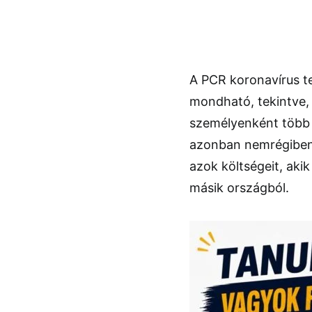
A PCR koronavírus t
mondható, tekintve, 
személyenként több m
azonban nemrégiben 
azok költségeit, aki
másik országból.