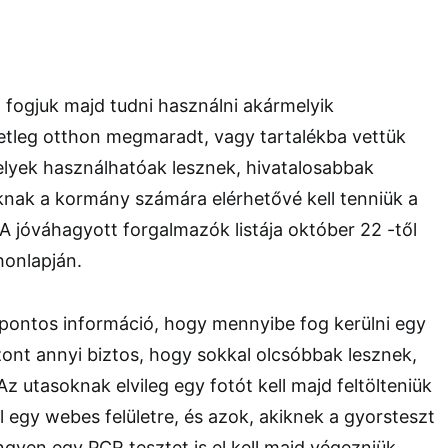
fogjuk majd tudni használni akármelyik
setleg otthon megmaradt, vagy tartalékba vettük
lyek használhatóak lesznek, hivatalosabbak
knak a kormány számára elérhetővé kell tenniük a
 jóváhagyott forgalmazók listája október 22 -től
honlapján.
 pontos információ, hogy mennyibe fog kerülni egy
szont annyi biztos, hogy sokkal olcsóbbak lesznek,
z utasoknak elvileg egy fotót kell majd feltölteniük
 egy webes felületre, és azok, akiknek a gyorsteszt
ngyen egy PCR tesztet is el kell majd végezniük