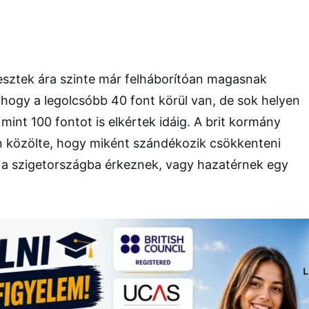
esztek ára szinte már felháborítóan magasnak
hogy a legolcsóbb 40 font körül van, de sok helyen
int 100 fontot is elkértek idáig. A brit kormány
közölte, hogy miként szándékozik csökkenteni
k a szigetországba érkeznek, vagy hazatérnek egy