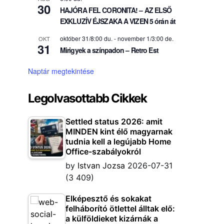
30
HAJÓRA FEL CORONITA! – AZ ELSŐ
EXKLUZÍV ÉJSZAKA A VIZEN 5 órán át
október 31/8:00 du.
-
november 1/3:00 de.
OKT
31
Mirigyek a színpadon – Retro Est
Naptár megtekintése
Legolvasottabb Cikkek
Settled status 2026: amit
MINDEN kint élő magyarnak
tudnia kell a legújabb Home
Office-szabályokról
by
Istvan Jozsa
2026-07-31
(3 409)
Elképesztő és sokakat
felháborító ötlettel álltak elő:
a külföldieket kizárnák a