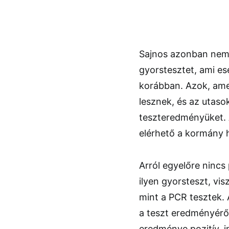
Sajnos azonban nem 
gyorstesztet, ami e
korábban. Azok, ame
lesznek, és az utaso
teszteredményüket. A
elérhető a kormány 
Arról egyelőre nincs
ilyen gyorsteszt, vi
mint a PCR tesztek. A
a teszt eredményéről
eredménye pozitív, i