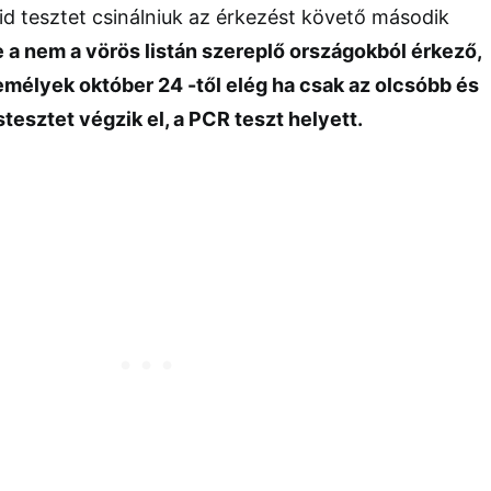
id tesztet csinálniuk az érkezést követő második
 a nem a vörös listán szereplő országokból érkező,
emélyek október 24 -től elég ha csak az olcsóbb és
esztet végzik el, a PCR teszt helyett.