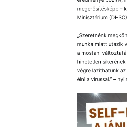
megerősítésképp – k
Minisztérium (DHSC)
„Szeretnénk megkönny
munka miatt utazik va
a mostani változtatá
hihetetlen sikerének
végre lazíthatunk a
élni a vírussal.” – n