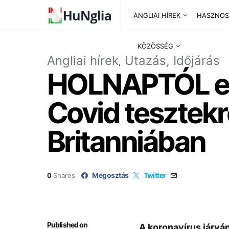
ANGLIAI HÍREK
HASZNOS
KÖZÖSSÉG
Angliai hírek
Utazás, Időjárás
HOLNAPTÓL eny
Covid tesztek
Britanniában
Megosztás
Twitter
0
Shares
Published on
A koronavírus járván