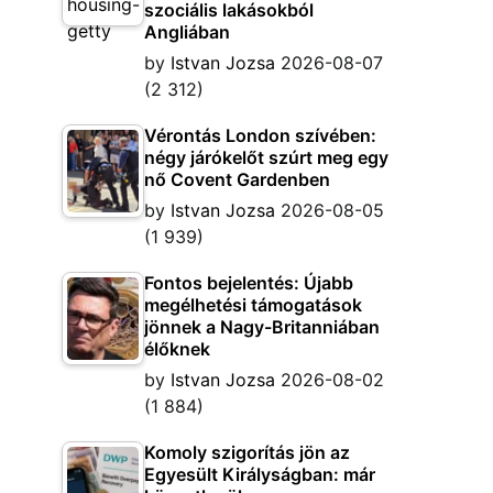
szociális lakásokból
Angliában
by
Istvan Jozsa
2026-08-07
(2 312)
Vérontás London szívében:
négy járókelőt szúrt meg egy
nő Covent Gardenben
by
Istvan Jozsa
2026-08-05
(1 939)
Fontos bejelentés: Újabb
megélhetési támogatások
jönnek a Nagy-Britanniában
élőknek
by
Istvan Jozsa
2026-08-02
(1 884)
Komoly szigorítás jön az
Egyesült Királyságban: már