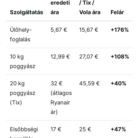
eredeti
/ Tix /
Szolgáltatás
ára
Vola ára
Felár
Ülőhely-
5,67 €
15,67 €
+176%
foglalás
10 kg
12,99 €
27,07 €
+108%
poggyász
20 kg
32 €
45,59 €
+40%
poggyász
(átlagos
(Tix)
Ryanair
ár)
Elsőbbségi
17 €
25 €
+47%