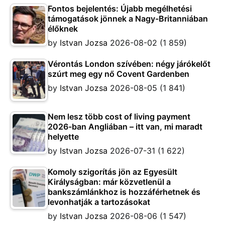
Fontos bejelentés: Újabb megélhetési
támogatások jönnek a Nagy-Britanniában
élőknek
by
Istvan Jozsa
2026-08-02
(1 859)
Vérontás London szívében: négy járókelőt
szúrt meg egy nő Covent Gardenben
by
Istvan Jozsa
2026-08-05
(1 841)
Nem lesz több cost of living payment
2026-ban Angliában – itt van, mi maradt
helyette
by
Istvan Jozsa
2026-07-31
(1 622)
Komoly szigorítás jön az Egyesült
Királyságban: már közvetlenül a
bankszámlánkhoz is hozzáférhetnek és
levonhatják a tartozásokat
by
Istvan Jozsa
2026-08-06
(1 547)