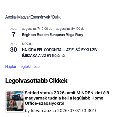
Angliai Magyar Események / Bulik
augusztus 7/10:00 du.
-
augusztus 8/4:00 de.
AUG
7
Brighton Eastern European Mega Party
6:00 du.
AUG
30
HAJÓRA FEL CORONITA! – AZ ELSŐ EXKLUZÍV
ÉJSZAKA A VIZEN 5 órán át
Naptár megtekintése
Legolvasottabb Cikkek
Settled status 2026: amit MINDEN kint élő
magyarnak tudnia kell a legújabb Home
Office-szabályokról
by
Istvan Jozsa
2026-07-31
(3 301)