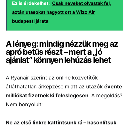
Ez is érdekelhet:
Csak neveket olvastak fel,
aztán utasokat hagyott ott a Wizz Air
budapesti járata
A lényeg: mindig nézzük meg az
apró betűs részt – mert a „jó
ajánlat” könnyen lehúzás lehet
A Ryanair szerint az online közvetítők
átláthatatlan árképzése miatt az utazók
évente
milliókat fizetnek ki feleslegesen
. A megoldás?
Nem bonyolult:
Ne az első linkre kattintsunk rá – hasonlítsuk