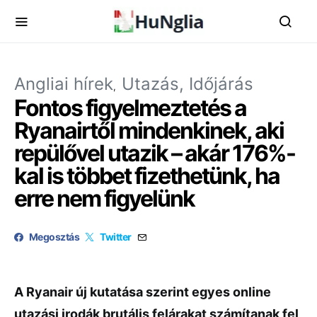
Angliai hírek
Utazás, Időjárás
Fontos figyelmeztetés a
Ryanairtől mindenkinek, aki
repülővel utazik – akár 176%-
kal is többet fizethetünk, ha
erre nem figyelünk
Megosztás
Twitter
A Ryanair új kutatása szerint egyes online
utazási irodák brutális felárakat számítanak fel