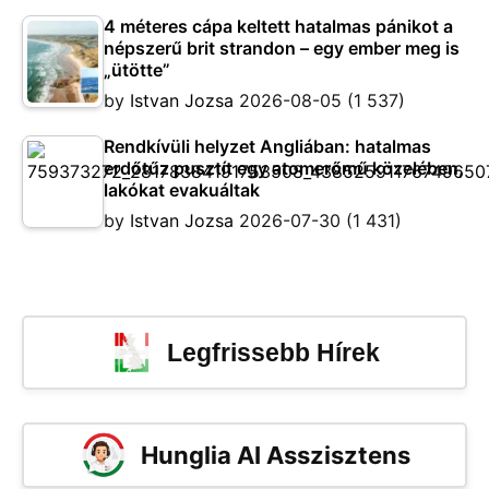
4 méteres cápa keltett hatalmas pánikot a
népszerű brit strandon – egy ember meg is
„ütötte”
by
Istvan Jozsa
2026-08-05
(1 537)
Rendkívüli helyzet Angliában: hatalmas
erdőtűz pusztít egy atomerőmű közelében,
lakókat evakuáltak
by
Istvan Jozsa
2026-07-30
(1 431)
Legfrissebb Hírek
Hunglia AI Asszisztens