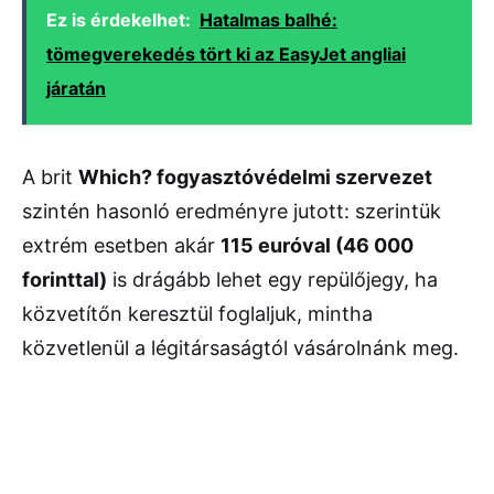
Ez is érdekelhet:
Hatalmas balhé:
tömegverekedés tört ki az EasyJet angliai
járatán
A brit
Which? fogyasztóvédelmi szervezet
szintén hasonló eredményre jutott: szerintük
extrém esetben akár
115 euróval (46 000
forinttal)
is drágább lehet egy repülőjegy, ha
közvetítőn keresztül foglaljuk, mintha
közvetlenül a légitársaságtól vásárolnánk meg.