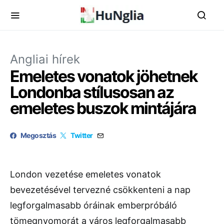
Angliai hírek
Emeletes vonatok jöhetnek
Londonba stílusosan az
emeletes buszok mintájára
Megosztás
Twitter
London vezetése emeletes vonatok
bevezetésével tervezné csökkenteni a nap
legforgalmasabb óráinak emberpróbáló
tömegnyomorát a város legforgalmasabb