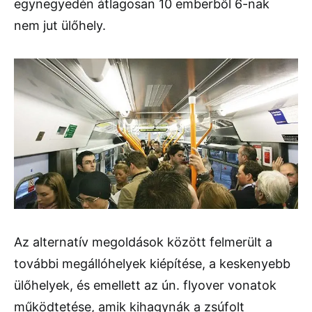
egynegyedén átlagosan 10 emberből 6-nak
nem jut ülőhely.
Az alternatív megoldások között felmerült a
további megállóhelyek kiépítése, a keskenyebb
ülőhelyek, és emellett az ún. flyover vonatok
működtetése, amik kihagynák a zsúfolt