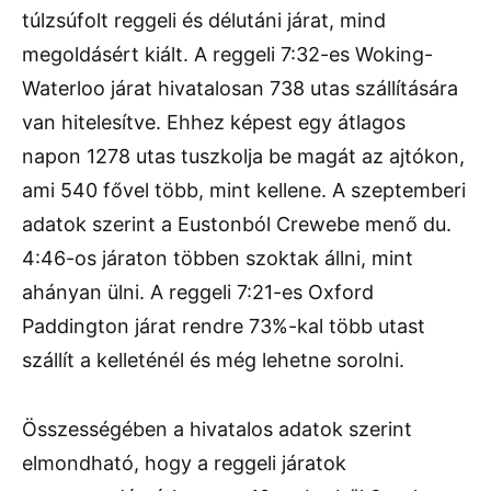
túlzsúfolt reggeli és délutáni járat, mind
megoldásért kiált. A reggeli 7:32-es Woking-
Waterloo járat hivatalosan 738 utas szállítására
van hitelesítve. Ehhez képest egy átlagos
napon 1278 utas tuszkolja be magát az ajtókon,
ami 540 fővel több, mint kellene. A szeptemberi
adatok szerint a Eustonból Crewebe menő du.
4:46-os járaton többen szoktak állni, mint
ahányan ülni. A reggeli 7:21-es Oxford
Paddington járat rendre 73%-kal több utast
szállít a kelleténél és még lehetne sorolni.
Összességében a hivatalos adatok szerint
elmondható, hogy a reggeli járatok