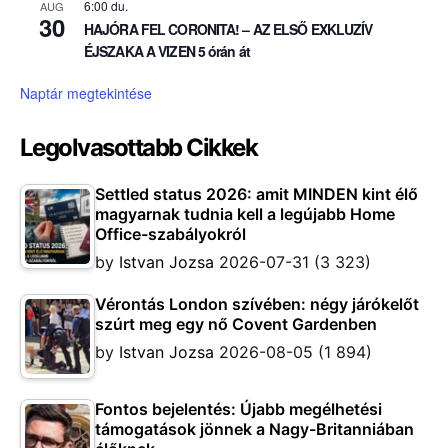
6:00 du.
AUG
30
HAJÓRA FEL CORONITA! – AZ ELSŐ EXKLUZÍV
ÉJSZAKA A VIZEN 5 órán át
Naptár megtekintése
Legolvasottabb Cikkek
Settled status 2026: amit MINDEN kint élő
magyarnak tudnia kell a legújabb Home
Office-szabályokról
by
Istvan Jozsa
2026-07-31
(3 323)
Vérontás London szívében: négy járókelőt
szúrt meg egy nő Covent Gardenben
by
Istvan Jozsa
2026-08-05
(1 894)
Fontos bejelentés: Újabb megélhetési
támogatások jönnek a Nagy-Britanniában