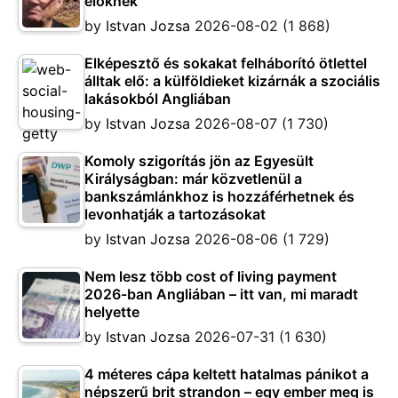
élőknek
by
Istvan Jozsa
2026-08-02
(1 868)
Elképesztő és sokakat felháborító ötlettel
álltak elő: a külföldieket kizárnák a szociális
lakásokból Angliában
by
Istvan Jozsa
2026-08-07
(1 730)
Komoly szigorítás jön az Egyesült
Királyságban: már közvetlenül a
bankszámlánkhoz is hozzáférhetnek és
levonhatják a tartozásokat
by
Istvan Jozsa
2026-08-06
(1 729)
Nem lesz több cost of living payment
2026-ban Angliában – itt van, mi maradt
helyette
by
Istvan Jozsa
2026-07-31
(1 630)
4 méteres cápa keltett hatalmas pánikot a
népszerű brit strandon – egy ember meg is