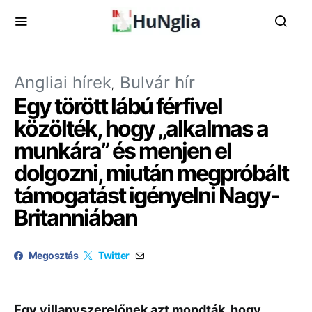
Angliai hírek
Bulvár hír
Egy törött lábú férfivel
közölték, hogy „alkalmas a
munkára” és menjen el
dolgozni, miután megpróbált
támogatást igényelni Nagy-
Britanniában
Megosztás
Twitter
Egy villanyszerelőnek azt mondták, hogy