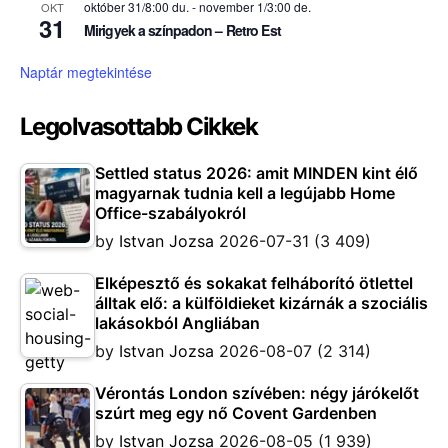
október 31/8:00 du.
-
november 1/3:00 de.
OKT
31
Mirigyek a színpadon – Retro Est
Naptár megtekintése
Legolvasottabb Cikkek
Settled status 2026: amit MINDEN kint élő
magyarnak tudnia kell a legújabb Home
Office-szabályokról
by
Istvan Jozsa
2026-07-31
(3 409)
Elképesztő és sokakat felháborító ötlettel
álltak elő: a külföldieket kizárnák a szociális
lakásokból Angliában
by
Istvan Jozsa
2026-08-07
(2 314)
Vérontás London szívében: négy járókelőt
szúrt meg egy nő Covent Gardenben
by
Istvan Jozsa
2026-08-05
(1 939)