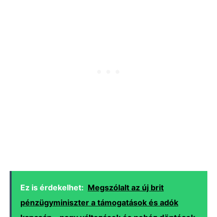
Ez is érdekelhet:
Megszólalt az új brit
pénzügyminiszter a támogatások és adók