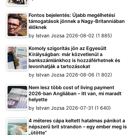
Fontos bejelentés: Újabb megélhetési
támogatások jönnek a Nagy-Britanniában
élőknek
by
Istvan Jozsa
2026-08-02
(1 885)
Komoly szigorítás jön az Egyesült
Királyságban: már közvetlenül a
bankszámlánkhoz is hozzáférhetnek és
levonhatják a tartozásokat
by
Istvan Jozsa
2026-08-06
(1 802)
Nem lesz több cost of living payment
2026-ban Angliában – itt van, mi maradt
helyette
by
Istvan Jozsa
2026-07-31
(1 640)
4 méteres cápa keltett hatalmas pánikot a
népszerű brit strandon – egy ember meg is
„ütötte”