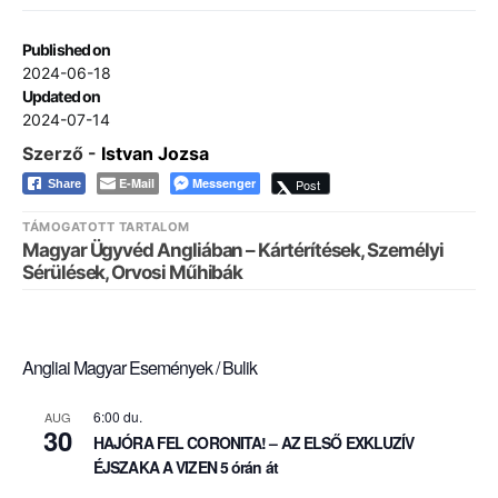
Published on
2024-06-18
Updated on
2024-07-14
Szerző -
Istvan Jozsa
E-Mail
Messenger
Post
Share
TÁMOGATOTT TARTALOM
Magyar Ügyvéd Angliában – Kártérítések, Személyi
Sérülések, Orvosi Műhibák
Angliai Magyar Események / Bulik
6:00 du.
AUG
30
HAJÓRA FEL CORONITA! – AZ ELSŐ EXKLUZÍV
ÉJSZAKA A VIZEN 5 órán át