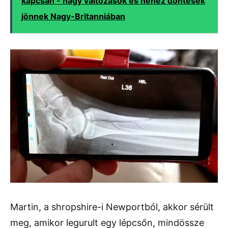
kapcsán - nagy változások és nehéz döntések
jönnek Nagy-Britanniában
Martin, a shropshire-i Newportból, akkor sérült
meg, amikor legurult egy lépcsőn, mindössze