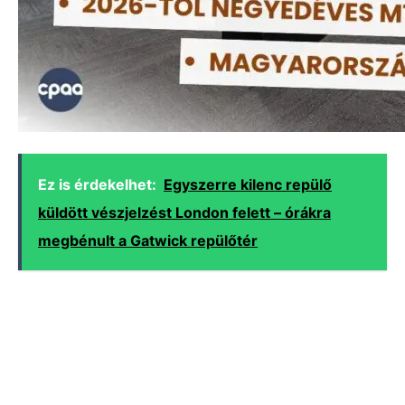
Ez is érdekelhet:
Egyszerre kilenc repülő
küldött vészjelzést London felett – órákra
megbénult a Gatwick repülőtér