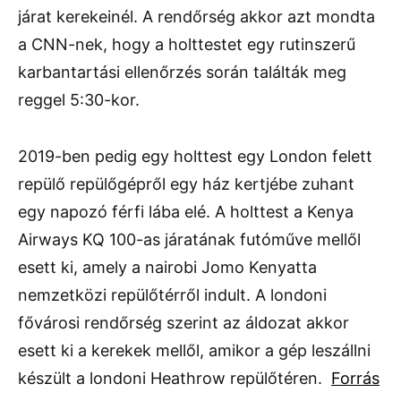
járat kerekeinél. A rendőrség akkor azt mondta
a CNN-nek, hogy a holttestet egy rutinszerű
karbantartási ellenőrzés során találták meg
reggel 5:30-kor.
2019-ben pedig egy holttest egy London felett
repülő repülőgépről egy ház kertjébe zuhant
egy napozó férfi lába elé. A holttest a Kenya
Airways KQ 100-as járatának futóműve mellől
esett ki, amely a nairobi Jomo Kenyatta
nemzetközi repülőtérről indult. A londoni
fővárosi rendőrség szerint az áldozat akkor
esett ki a kerekek mellől, amikor a gép leszállni
készült a londoni Heathrow repülőtéren.
Forrás