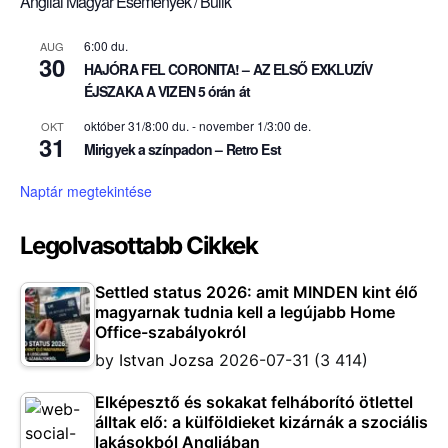
Angliai Magyar Események / Bulik
6:00 du.
AUG
30
HAJÓRA FEL CORONITA! – AZ ELSŐ EXKLUZÍV
ÉJSZAKA A VIZEN 5 órán át
október 31/8:00 du.
-
november 1/3:00 de.
OKT
31
Mirigyek a színpadon – Retro Est
Naptár megtekintése
Legolvasottabb Cikkek
Settled status 2026: amit MINDEN kint élő
magyarnak tudnia kell a legújabb Home
Office-szabályokról
by
Istvan Jozsa
2026-07-31
(3 414)
Elképesztő és sokakat felháborító ötlettel
álltak elő: a külföldieket kizárnák a szociális
lakásokból Angliában