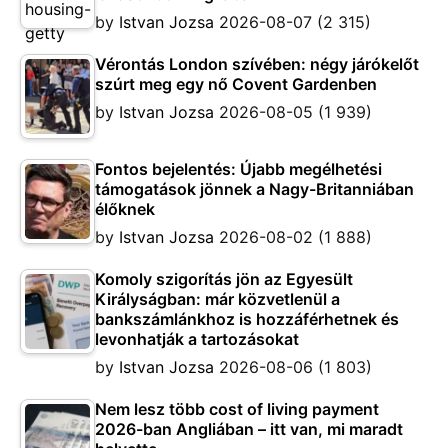
by
Istvan Jozsa
2026-08-07
(2 315)
Vérontás London szívében: négy járókelőt
szúrt meg egy nő Covent Gardenben
by
Istvan Jozsa
2026-08-05
(1 939)
Fontos bejelentés: Újabb megélhetési
támogatások jönnek a Nagy-Britanniában
élőknek
by
Istvan Jozsa
2026-08-02
(1 888)
Komoly szigorítás jön az Egyesült
Királyságban: már közvetlenül a
bankszámlánkhoz is hozzáférhetnek és
levonhatják a tartozásokat
by
Istvan Jozsa
2026-08-06
(1 803)
Nem lesz több cost of living payment
2026-ban Angliában – itt van, mi maradt