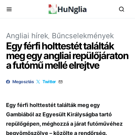
Angliai hírek
Bűncselekmények
Egy férfi holttestét találták
meg egy angliai repülőjáraton
a futómű mellé elrejtve
Megosztás
Twitter
Egy férfi holttestét találták meg egy
Gambiából az Egyesült Királyságba tartó
repülőgépen, méghozzá a járat futóművéhez
begyömöszölve – közölte a rendőrség.