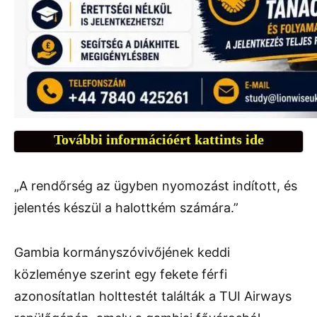
További információért kattints ide
„A rendőrség az ügyben nyomozást indított, és
jelentés készül a halottkém számára.”
Gambia kormányszóvivőjének keddi
közleménye szerint egy fekete férfi
azonosítatlan holttestét találták a TUI Airways