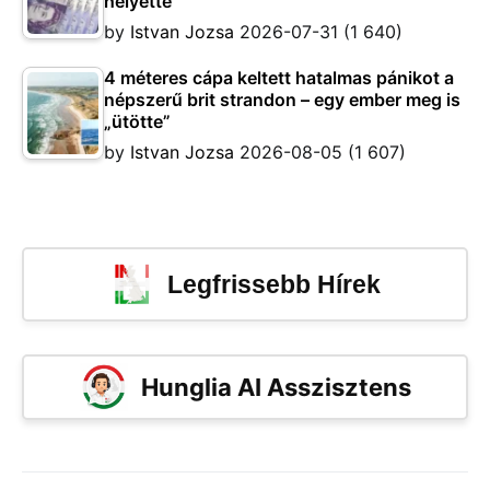
helyette
by
Istvan Jozsa
2026-07-31
(1 640)
4 méteres cápa keltett hatalmas pánikot a
népszerű brit strandon – egy ember meg is
„ütötte”
by
Istvan Jozsa
2026-08-05
(1 607)
Legfrissebb Hírek
Hunglia AI Asszisztens