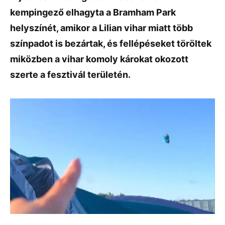
kempingező elhagyta a Bramham Park
helyszínét, amikor a Lilian vihar miatt több
színpadot is bezártak, és fellépéseket töröltek
miközben a vihar komoly károkat okozott
szerte a fesztivál területén.