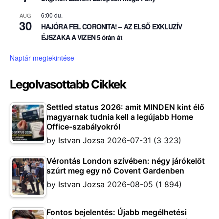
6:00 du.
AUG
30
HAJÓRA FEL CORONITA! – AZ ELSŐ EXKLUZÍV
ÉJSZAKA A VIZEN 5 órán át
Naptár megtekintése
Legolvasottabb Cikkek
Settled status 2026: amit MINDEN kint élő
magyarnak tudnia kell a legújabb Home
Office-szabályokról
by
Istvan Jozsa
2026-07-31
(3 323)
Vérontás London szívében: négy járókelőt
szúrt meg egy nő Covent Gardenben
by
Istvan Jozsa
2026-08-05
(1 894)
Fontos bejelentés: Újabb megélhetési