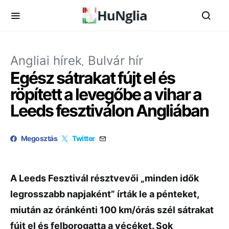
Angliai hírek
Bulvár hír
Egész sátrakat fújt el és
röpített a levegőbe a vihar a
Leeds fesztiválon Angliában
Megosztás
Twitter
A Leeds Fesztivál résztvevői „minden idők
legrosszabb napjaként” írták le a pénteket,
miután az óránkénti 100 km/órás szél sátrakat
fújt el és felborogatta a vécéket. Sok