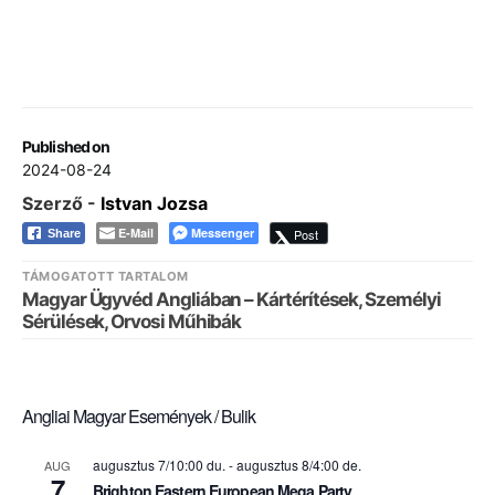
Published on
2024-08-24
Szerző -
Istvan Jozsa
E-Mail
Messenger
Post
Share
TÁMOGATOTT TARTALOM
Magyar Ügyvéd Angliában – Kártérítések, Személyi
Sérülések, Orvosi Műhibák
Angliai Magyar Események / Bulik
augusztus 7/10:00 du.
-
augusztus 8/4:00 de.
AUG
7
Brighton Eastern European Mega Party