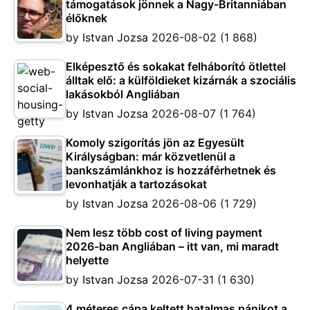
támogatások jönnek a Nagy-Britanniában
élőknek
by
Istvan Jozsa
2026-08-02
(1 868)
Elképesztő és sokakat felháborító ötlettel
álltak elő: a külföldieket kizárnák a szociális
lakásokból Angliában
by
Istvan Jozsa
2026-08-07
(1 764)
Komoly szigorítás jön az Egyesült
Királyságban: már közvetlenül a
bankszámlánkhoz is hozzáférhetnek és
levonhatják a tartozásokat
by
Istvan Jozsa
2026-08-06
(1 729)
Nem lesz több cost of living payment
2026-ban Angliában – itt van, mi maradt
helyette
by
Istvan Jozsa
2026-07-31
(1 630)
4 méteres cápa keltett hatalmas pánikot a