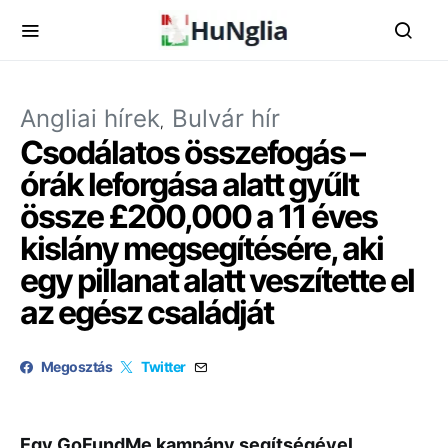
Angliai hírek
Bulvár hír
Csodálatos összefogás –
órák leforgása alatt gyűlt
össze £200,000 a 11 éves
kislány megsegítésére, aki
egy pillanat alatt veszítette el
az egész családját
Megosztás
Twitter
Egy GoFundMe kampány segítségével,