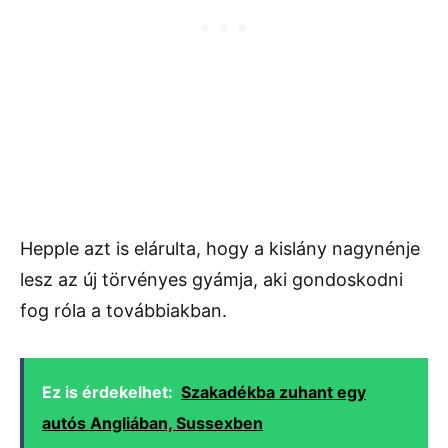
Hepple azt is elárulta, hogy a kislány nagynénje
lesz az új törvényes gyámja, aki gondoskodni
fog róla a továbbiakban.
Ez is érdekelhet:
Szakadékba zuhant egy
autós Angliában, Sussexben