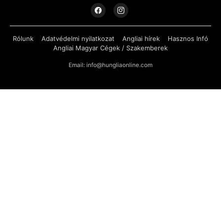
Rólunk
Adatvédelmi nyilatkozat
Angliai hírek
Hasznos Infó
Angliai Magyar Cégek / Szakemberek
Email: info@hungliaonline.com