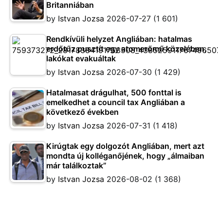
Britanniában
by
Istvan Jozsa
2026-07-27
(1 601)
Rendkívüli helyzet Angliában: hatalmas
erdőtűz pusztít egy atomerőmű közelében,
lakókat evakuáltak
by
Istvan Jozsa
2026-07-30
(1 429)
Hatalmasat drágulhat, 500 fonttal is
emelkedhet a council tax Angliában a
következő években
by
Istvan Jozsa
2026-07-31
(1 418)
Kirúgtak egy dolgozót Angliában, mert azt
mondta új kolléganőjének, hogy „álmaiban
már találkoztak”
by
Istvan Jozsa
2026-08-02
(1 368)