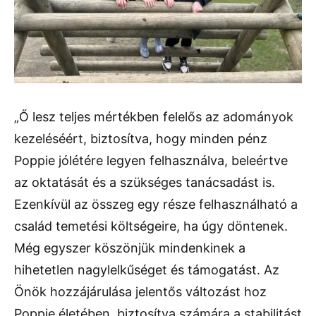
„Ő lesz teljes mértékben felelős az adományok
kezeléséért, biztosítva, hogy minden pénz
Poppie jólétére legyen felhasználva, beleértve
az oktatását és a szükséges tanácsadást is.
Ezenkívül az összeg egy része felhasználható a
család temetési költségeire, ha úgy döntenek.
Még egyszer köszönjük mindenkinek a
hihetetlen nagylelkűséget és támogatást. Az
Önök hozzájárulása jelentős változást hoz
Poppie életében, biztosítva számára a stabilitást