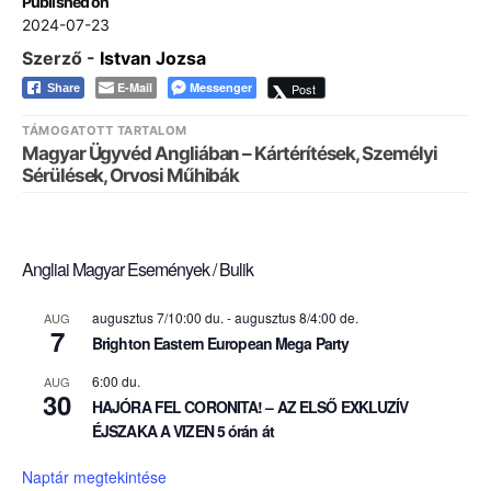
Published on
2024-07-23
Szerző -
Istvan Jozsa
E-Mail
Messenger
Post
Share
TÁMOGATOTT TARTALOM
Magyar Ügyvéd Angliában – Kártérítések, Személyi
Sérülések, Orvosi Műhibák
Angliai Magyar Események / Bulik
augusztus 7/10:00 du.
-
augusztus 8/4:00 de.
AUG
7
Brighton Eastern European Mega Party
6:00 du.
AUG
30
HAJÓRA FEL CORONITA! – AZ ELSŐ EXKLUZÍV
ÉJSZAKA A VIZEN 5 órán át
Naptár megtekintése