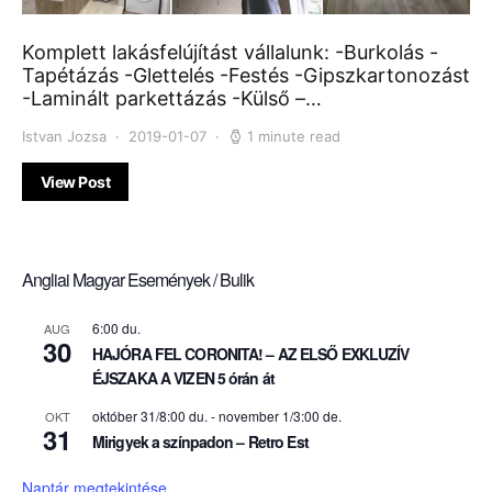
Komplett lakásfelújítást vállalunk: -Burkolás -
Tapétázás -Glettelés -Festés -Gipszkartonozást
-Laminált parkettázás -Külső –…
Istvan Jozsa
2019-01-07
1 minute read
View Post
Angliai Magyar Események / Bulik
6:00 du.
AUG
30
HAJÓRA FEL CORONITA! – AZ ELSŐ EXKLUZÍV
ÉJSZAKA A VIZEN 5 órán át
október 31/8:00 du.
-
november 1/3:00 de.
OKT
31
Mirigyek a színpadon – Retro Est
Naptár megtekintése