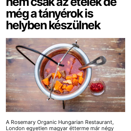
nem csak az ételek de
még a tányérok is
helyben készülnek
A Rosemary Organic Hungarian Restaurant,
London egyetlen magyar étterme már négy