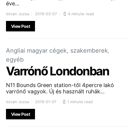
éve…
Istvan Jozsa
2019-03-07
4 minute read
View Post
Angliai magyar cégek, szakemberek
egyéb
Varrónő Londonban
N11 Bounds Green station-től 4percre lakó
varrónő vagyok. Új és használt ruhák…
Istvan Jozsa
2019-01-07
1 minute read
View Post