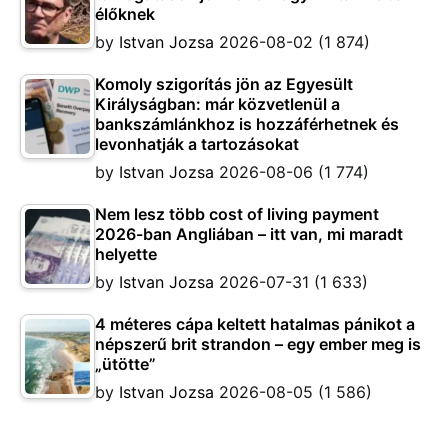
élőknek
by
Istvan Jozsa
2026-08-02
(1 874)
Komoly szigorítás jön az Egyesült
Királyságban: már közvetlenül a
bankszámlánkhoz is hozzáférhetnek és
levonhatják a tartozásokat
by
Istvan Jozsa
2026-08-06
(1 774)
Nem lesz több cost of living payment
2026-ban Angliában – itt van, mi maradt
helyette
by
Istvan Jozsa
2026-07-31
(1 633)
4 méteres cápa keltett hatalmas pánikot a
népszerű brit strandon – egy ember meg is
„ütötte”
by
Istvan Jozsa
2026-08-05
(1 586)