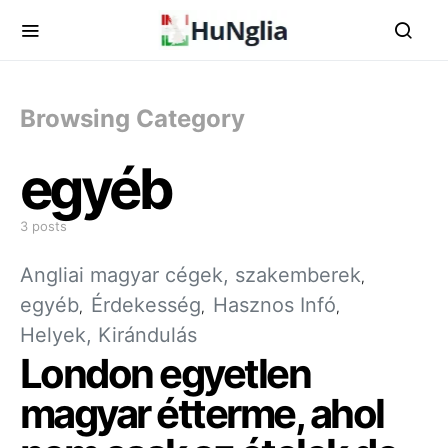
Browsing Category
egyéb
3 posts
Angliai magyar cégek, szakemberek
egyéb
Érdekesség
Hasznos Infó
Helyek, Kirándulás
London egyetlen
magyar étterme, ahol