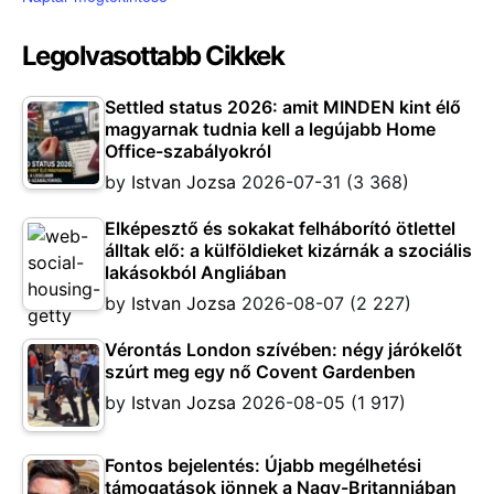
Legolvasottabb Cikkek
Settled status 2026: amit MINDEN kint élő
magyarnak tudnia kell a legújabb Home
Office-szabályokról
by
Istvan Jozsa
2026-07-31
(3 368)
Elképesztő és sokakat felháborító ötlettel
álltak elő: a külföldieket kizárnák a szociális
lakásokból Angliában
by
Istvan Jozsa
2026-08-07
(2 227)
Vérontás London szívében: négy járókelőt
szúrt meg egy nő Covent Gardenben
by
Istvan Jozsa
2026-08-05
(1 917)
Fontos bejelentés: Újabb megélhetési
támogatások jönnek a Nagy-Britanniában