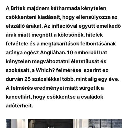
A Britek majdnem kétharmada kénytelen
csökkenteni kiadásait, hogy ellensúlyozza az
elszálló árakat. Az inflációval együtt emelkedő
árak miatt megnőtt a kölcsönök, hitelek
felvétele és a megtakarítások felbontásának
aránya egész Angliában. 10 emberből hat
kénytelen megváltoztatni életstílusát és
szokásait, a Which? felmérése szerint ez
durván 25 százalékkal több, mint alig egy éve.
A felmérés eredményei miatt sürgetik a
kancellárt, hogy csökkentse a családok
adóterheit.