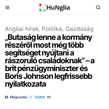
Angliai hírek
Politika, Gazdaság
„Butaság lenne a kormány
részéről most még több
segítséget nyújtani a
rászoruló családoknak” – a
brit pénzügyminiszter és
Boris Johnson legfrissebb
nyilatkozata
Megosztás
Twitter