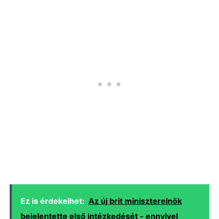
Ez is érdekelhet:
Az új brit miniszterelnök
bejelentette első intézkedését - ennyivel