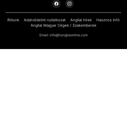
Rólunk
Adatvédelmi nyilatkozat
Angliai hírek
Hasznos Infó
Angliai Magyar Cégek / Szakemberek
Email: info@hungliaonline.com