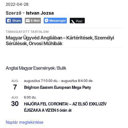
2022-04-28
Szerző -
Istvan Jozsa
E-Mail
Messenger
Post
Share
TÁMOGATOTT TARTALOM
Magyar Ügyvéd Angliában – Kártérítések, Személyi
Sérülések, Orvosi Műhibák
Angliai Magyar Események / Bulik
augusztus 7/10:00 du.
-
augusztus 8/4:00 de.
AUG
7
Brighton Eastern European Mega Party
6:00 du.
AUG
30
HAJÓRA FEL CORONITA! – AZ ELSŐ EXKLUZÍV
ÉJSZAKA A VIZEN 5 órán át
Naptár megtekintése