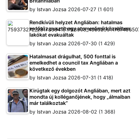
Britanniában
by
Istvan Jozsa
2026-07-27
(1 601)
Rendkívüli helyzet Angliában: hatalmas
erdőtűz pusztít egy atomerőmű közelében,
lakókat evakuáltak
by
Istvan Jozsa
2026-07-30
(1 429)
Hatalmasat drágulhat, 500 fonttal is
emelkedhet a council tax Angliában a
következő években
by
Istvan Jozsa
2026-07-31
(1 418)
Kirúgtak egy dolgozót Angliában, mert azt
mondta új kolléganőjének, hogy „álmaiban
már találkoztak”
by
Istvan Jozsa
2026-08-02
(1 368)