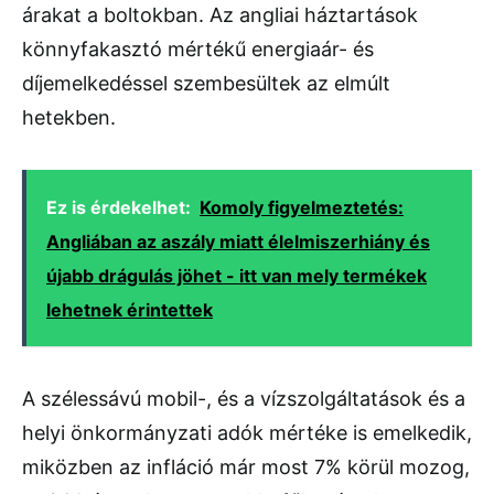
árakat a boltokban. Az angliai háztartások
könnyfakasztó mértékű energiaár- és
díjemelkedéssel szembesültek az elmúlt
hetekben.
Ez is érdekelhet:
Komoly figyelmeztetés:
Angliában az aszály miatt élelmiszerhiány és
újabb drágulás jöhet - itt van mely termékek
lehetnek érintettek
A szélessávú mobil-, és a vízszolgáltatások és a
helyi önkormányzati adók mértéke is emelkedik,
miközben az infláció már most 7% körül mozog,