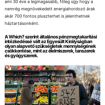
ami 30 éve a legmagasabb, főleg úgy hogy a
nemrég megnövekedett energiahordozó árak
akár 700 fontos pluszterhet is jelenthetnek
háztartásonként.
A Which? szerint általános pénzmegtakarítási
intézkedéssé vált az Egyesült Királyságban
olyan alapvető szükségletek mennyiségének
csökkentése, mint az élelmiszerek, tanszerek
és gyógyszerek.