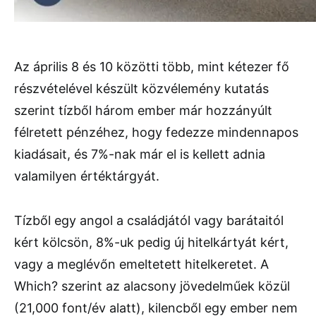
Az április 8 és 10 közötti több, mint kétezer fő
részvételével készült közvélemény kutatás
szerint tízből három ember már hozzányúlt
félretett pénzéhez, hogy fedezze mindennapos
kiadásait, és 7%-nak már el is kellett adnia
valamilyen értéktárgyát.
Tízből egy angol a családjától vagy barátaitól
kért kölcsön, 8%-uk pedig új hitelkártyát kért,
vagy a meglévőn emeltetett hitelkeretet. A
Which? szerint az alacsony jövedelműek közül
(21,000 font/év alatt), kilencből egy ember nem