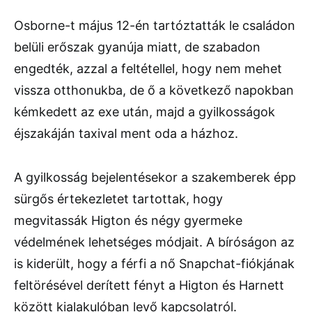
Osborne-t május 12-én tartóztatták le családon
belüli erőszak gyanúja miatt, de szabadon
engedték, azzal a feltétellel, hogy nem mehet
vissza otthonukba, de ő a következő napokban
kémkedett az exe után, majd a gyilkosságok
éjszakáján taxival ment oda a házhoz.
A gyilkosság bejelentésekor a szakemberek épp
sürgős értekezletet tartottak, hogy
megvitassák Higton és négy gyermeke
védelmének lehetséges módjait. A bíróságon az
is kiderült, hogy a férfi a nő Snapchat-fiókjának
feltörésével derített fényt a Higton és Harnett
között kialakulóban levő kapcsolatról.