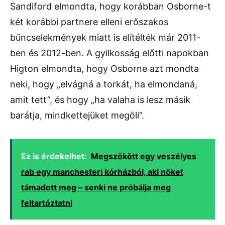
Sandiford elmondta, hogy korábban Osborne-t
két korábbi partnere elleni erőszakos
bűncselekmények miatt is elítélték már 2011-
ben és 2012-ben. A gyilkosság előtti napokban
Higton elmondta, hogy Osborne azt mondta
neki, hogy „elvágná a torkát, ha elmondaná,
amit tett”, és hogy „ha valaha is lesz másik
barátja, mindkettejüket megöli”.
Ez is érdekelhet:
Megszökött egy veszélyes
rab egy manchesteri kórházból, aki nőket
támadott meg – senki ne próbálja meg
feltartóztatni