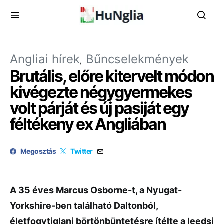
Angliai hírek
Bűncselekmények
Brutális, előre kitervelt módon
kivégezte négygyermekes
volt párját és új pasiját egy
féltékeny ex Angliában
Megosztás
Twitter
A 35 éves Marcus Osborne-t, a Nyugat-
Yorkshire-ben található Daltonból,
életfogytiglani börtönbüntetésre ítélte a leedsi