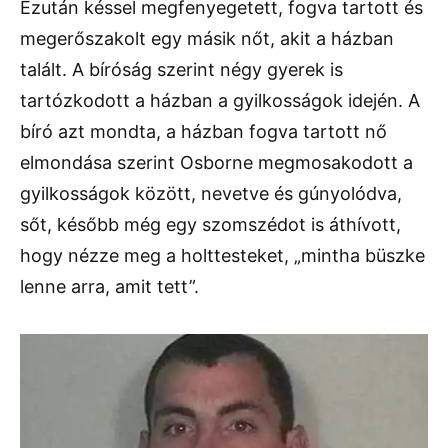
Ezután késsel megfenyegetett, fogva tartott és
megerőszakolt egy másik nőt, akit a házban
talált. A bíróság szerint négy gyerek is
tartózkodott a házban a gyilkosságok idején. A
bíró azt mondta, a házban fogva tartott nő
elmondása szerint Osborne megmosakodott a
gyilkosságok között, nevetve és gúnyolódva,
sőt, később még egy szomszédot is áthívott,
hogy nézze meg a holttesteket, „mintha büszke
lenne arra, amit tett”.