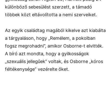
különböző sebesülést szerzett, a támadó
többek közt eltávolította a nemi szerveiket.
Az egyik családtag magából kikelve azt kiabálta
a tárgyaláson, hogy „Remélem, a pokolban
fogsz megrohadni”, amikor Osborne-t elvitték.
A bíró azt mondta, hogy a gyilkosságok
„szexuális jellegűek” voltak, és Osborne „kóros
féltékenysége” vezérelte őket.