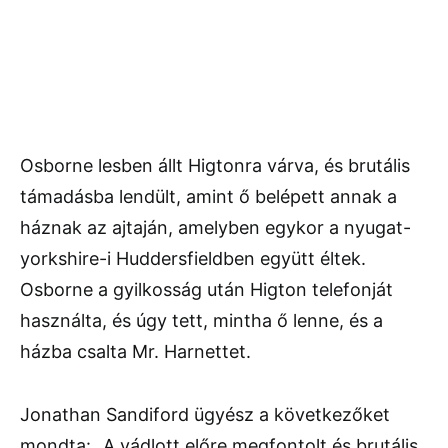
Osborne lesben állt Higtonra várva, és brutális
támadásba lendült, amint ő belépett annak a
háznak az ajtaján, amelyben egykor a nyugat-
yorkshire-i Huddersfieldben együtt éltek.
Osborne a gyilkosság után Higton telefonját
használta, és úgy tett, mintha ő lenne, és a
házba csalta Mr. Harnettet.
Jonathan Sandiford ügyész a következőket
mondta: „A vádlott előre megfontolt és brutális