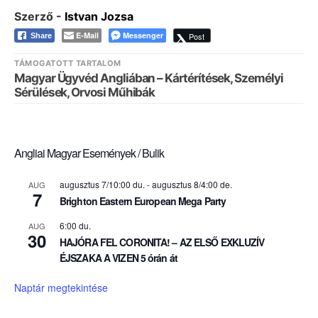
Szerző -
Istvan Jozsa
E-Mail
Messenger
Post
Share
TÁMOGATOTT TARTALOM
Magyar Ügyvéd Angliában – Kártérítések, Személyi
Sérülések, Orvosi Műhibák
Angliai Magyar Események / Bulik
augusztus 7/10:00 du.
-
augusztus 8/4:00 de.
AUG
7
Brighton Eastern European Mega Party
6:00 du.
AUG
30
HAJÓRA FEL CORONITA! – AZ ELSŐ EXKLUZÍV
ÉJSZAKA A VIZEN 5 órán át
Naptár megtekintése