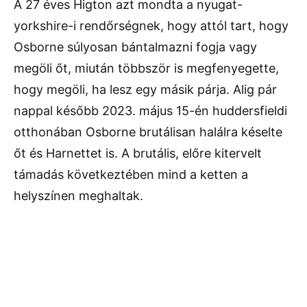
A 27 éves Higton azt mondta a nyugat-
yorkshire-i rendőrségnek, hogy attól tart, hogy
Osborne súlyosan bántalmazni fogja vagy
megöli őt, miután többször is megfenyegette,
hogy megöli, ha lesz egy másik párja. Alig pár
nappal később 2023. május 15-én huddersfieldi
otthonában Osborne brutálisan halálra késelte
őt és Harnettet is. A brutális, előre kitervelt
támadás következtében mind a ketten a
helyszínen meghaltak.