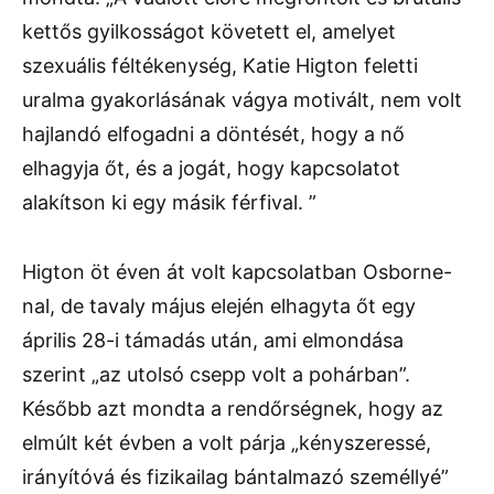
kettős gyilkosságot követett el, amelyet
szexuális féltékenység, Katie Higton feletti
uralma gyakorlásának vágya motivált, nem volt
hajlandó elfogadni a döntését, hogy a nő
elhagyja őt, és a jogát, hogy kapcsolatot
alakítson ki egy másik férfival. ”
Higton öt éven át volt kapcsolatban Osborne-
nal, de tavaly május elején elhagyta őt egy
április 28-i támadás után, ami elmondása
szerint „az utolsó csepp volt a pohárban”.
Később azt mondta a rendőrségnek, hogy az
elmúlt két évben a volt párja „kényszeressé,
irányítóvá és fizikailag bántalmazó személlyé”