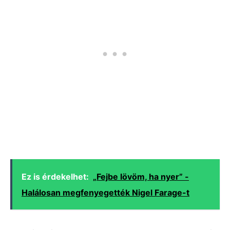
Ez is érdekelhet:
„Fejbe lövöm, ha nyer” -
Halálosan megfenyegették Nigel Farage-t