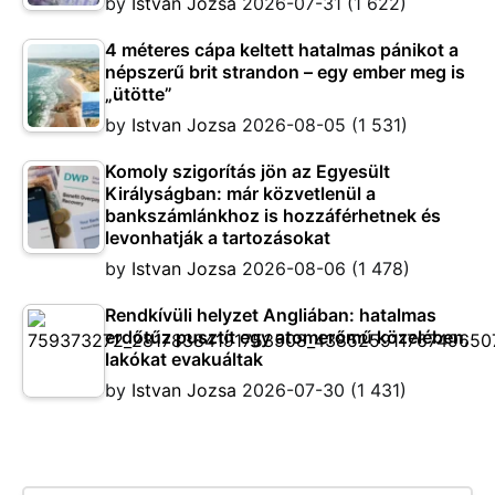
by
Istvan Jozsa
2026-07-31
(1 622)
4 méteres cápa keltett hatalmas pánikot a
népszerű brit strandon – egy ember meg is
„ütötte”
by
Istvan Jozsa
2026-08-05
(1 531)
Komoly szigorítás jön az Egyesült
Királyságban: már közvetlenül a
bankszámlánkhoz is hozzáférhetnek és
levonhatják a tartozásokat
by
Istvan Jozsa
2026-08-06
(1 478)
Rendkívüli helyzet Angliában: hatalmas
erdőtűz pusztít egy atomerőmű közelében,
lakókat evakuáltak
by
Istvan Jozsa
2026-07-30
(1 431)