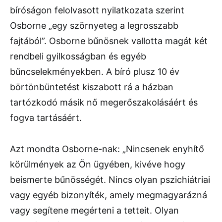
bíróságon felolvasott nyilatkozata szerint
Osborne „egy szörnyeteg a legrosszabb
fajtából”. Osborne bűnösnek vallotta magát két
rendbeli gyilkosságban és egyéb
bűncselekményekben. A bíró plusz 10 év
börtönbüntetést kiszabott rá a házban
tartózkodó másik nő megerőszakolásáért és
fogva tartásáért.
Azt mondta Osborne-nak: „Nincsenek enyhítő
körülmények az Ön ügyében, kivéve hogy
beismerte bűnösségét. Nincs olyan pszichiátriai
vagy egyéb bizonyíték, amely megmagyarázná
vagy segítene megérteni a tetteit. Olyan