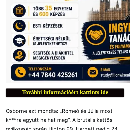
További információért kattints ide
Osborne azt mondta: „Rómeó és Júlia most
k***ra együtt halhat meg”. A brutális kettős
gyilkosság során Higton 99, Harnett pedig 24