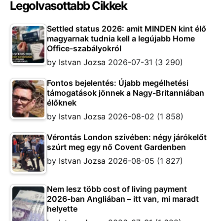
Legolvasottabb Cikkek
Settled status 2026: amit MINDEN kint élő
magyarnak tudnia kell a legújabb Home
Office-szabályokról
by
Istvan Jozsa
2026-07-31
(3 290)
Fontos bejelentés: Újabb megélhetési
támogatások jönnek a Nagy-Britanniában
élőknek
by
Istvan Jozsa
2026-08-02
(1 858)
Vérontás London szívében: négy járókelőt
szúrt meg egy nő Covent Gardenben
by
Istvan Jozsa
2026-08-05
(1 827)
Nem lesz több cost of living payment
2026-ban Angliában – itt van, mi maradt
helyette