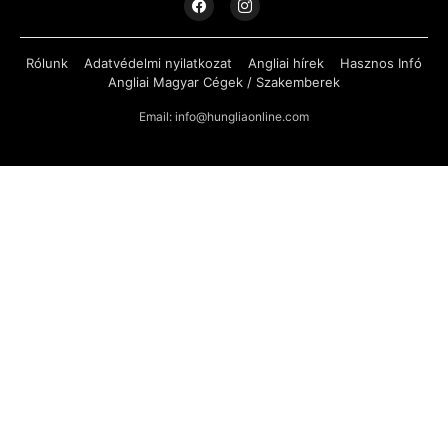
Rólunk
Adatvédelmi nyilatkozat
Angliai hírek
Hasznos Infó
Angliai Magyar Cégek / Szakemberek
Email: info@hungliaonline.com