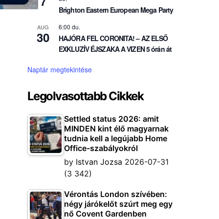
7
Brighton Eastern European Mega Party
6:00 du.
AUG
30
HAJÓRA FEL CORONITA! – AZ ELSŐ
EXKLUZÍV ÉJSZAKA A VIZEN 5 órán át
Naptár megtekintése
Legolvasottabb Cikkek
Settled status 2026: amit
MINDEN kint élő magyarnak
tudnia kell a legújabb Home
Office-szabályokról
by
Istvan Jozsa
2026-07-31
(3 342)
Vérontás London szívében:
négy járókelőt szúrt meg egy
nő Covent Gardenben