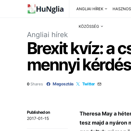
ANGLIAI HÍREK
HASZNOS
KÖZÖSSÉG
Angliai hírek
Brexit kvíz: a c
mennyi kérdésr
Megosztás
Twitter
0
Shares
Published on
Theresa May a héten
2017-01-15
tesz majd a nyáron 