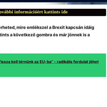
ovábbi információért kattints ide
mérheted, mire emlékszel a Brexit kapcsán idáig
tints a következő gombra és már jönnek is a
Vissza kell térnünk az EU-ba” - radikális fordulat jöhet