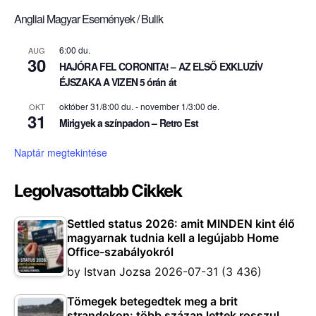
Angliai Magyar Események / Bulik
6:00 du.
AUG
30
HAJÓRA FEL CORONITA! – AZ ELSŐ EXKLUZÍV
ÉJSZAKA A VIZEN 5 órán át
október 31/8:00 du.
-
november 1/3:00 de.
OKT
31
Mirigyek a színpadon – Retro Est
Naptár megtekintése
Legolvasottabb Cikkek
Settled status 2026: amit MINDEN kint élő
magyarnak tudnia kell a legújabb Home
Office-szabályokról
by
Istvan Jozsa
2026-07-31
(3 436)
Tömegek betegedtek meg a brit
strandokon: több százan lettek rosszul