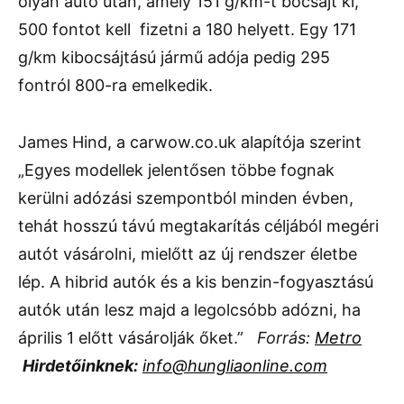
olyan autó után, amely 151 g/km-t bocsájt ki,
500 fontot kell fizetni a 180 helyett. Egy 171
g/km kibocsájtású jármű adója pedig 295
fontról 800-ra emelkedik.
James Hind, a carwow.co.uk alapítója szerint
„Egyes modellek jelentősen többe fognak
kerülni adózási szempontból minden évben,
tehát hosszú távú megtakarítás céljából megéri
autót vásárolni, mielőtt az új rendszer életbe
lép. A hibrid autók és a kis benzin-fogyasztású
autók után lesz majd a legolcsóbb adózni, ha
április 1 előtt vásárolják őket.”
Forrás:
Metro
Hirdetőinknek:
info@hungliaonline.com