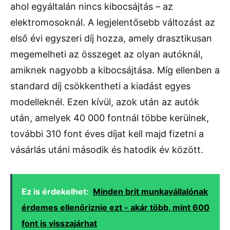
ahol egyáltalán nincs kibocsájtás – az
elektromosoknál. A legjelentősebb változást az
első évi egyszeri díj hozza, amely drasztikusan
megemelheti az összeget az olyan autóknál,
amiknek nagyobb a kibocsájtása. Míg ellenben a
standard díj csökkentheti a kiadást egyes
modelleknél. Ezen kívül, azok után az autók
után, amelyek 40 000 fontnál többe kerülnek,
további 310 font éves díjat kell majd fizetni a
vásárlás utáni második és hatodik év között.
Ez is érdekelhet:
Minden brit munkavállalónak
érdemes ellenőriznie ezt - akár több, mint 600
font is visszajárhat