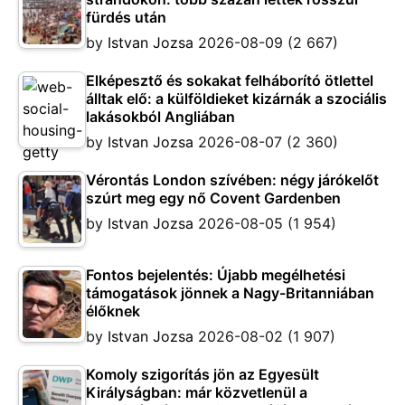
fürdés után
by
Istvan Jozsa
2026-08-09
(2 667)
Elképesztő és sokakat felháborító ötlettel
álltak elő: a külföldieket kizárnák a szociális
lakásokból Angliában
by
Istvan Jozsa
2026-08-07
(2 360)
Vérontás London szívében: négy járókelőt
szúrt meg egy nő Covent Gardenben
by
Istvan Jozsa
2026-08-05
(1 954)
Fontos bejelentés: Újabb megélhetési
támogatások jönnek a Nagy-Britanniában
élőknek
by
Istvan Jozsa
2026-08-02
(1 907)
Komoly szigorítás jön az Egyesült
Királyságban: már közvetlenül a