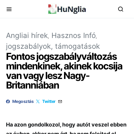
Angliai hírek
Hasznos Infó
jogszabályok, támogatások
Fontos jogszabályváltozás
mindenkinek, akinek kocsija
van vagy lesz Nagy-
Britanniában
Megosztás
Twitter
Ha azon gondolkozol, hogy autót veszel ebben
az évben, akkor nem árt, ha nem felejted el,