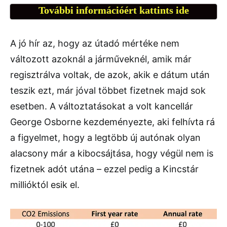
További információért kattints ide
A jó hír az, hogy az útadó mértéke nem
változott azoknál a járműveknél, amik már
regisztrálva voltak, de azok, akik e dátum után
teszik ezt, már jóval többet fizetnek majd sok
esetben. A változtatásokat a volt kancellár
George Osborne kezdeményezte, aki felhívta rá
a figyelmet, hogy a legtöbb új autónak olyan
alacsony már a kibocsájtása, hogy végül nem is
fizetnek adót utána – ezzel pedig a Kincstár
millióktól esik el.