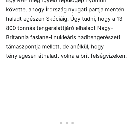
Egy RAF megfigyelő repülőgép nyomon
követte, ahogy Írország nyugati partja mentén
haladt egészen Skóciáig. Úgy tudni, hogy a 13
800 tonnás tengeralattjáró elhaladt Nagy-
Britannia faslane-i nukleáris haditengerészeti
támaszpontja mellett, de anélkül, hogy
ténylegesen áthaladt volna a brit felségvizeken.