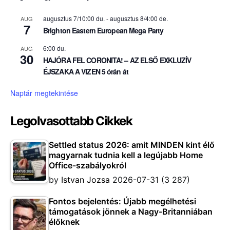
augusztus 7/10:00 du.
-
augusztus 8/4:00 de.
AUG
7
Brighton Eastern European Mega Party
6:00 du.
AUG
30
HAJÓRA FEL CORONITA! – AZ ELSŐ EXKLUZÍV
ÉJSZAKA A VIZEN 5 órán át
Naptár megtekintése
Legolvasottabb Cikkek
Settled status 2026: amit MINDEN kint élő
magyarnak tudnia kell a legújabb Home
Office-szabályokról
by
Istvan Jozsa
2026-07-31
(3 287)
Fontos bejelentés: Újabb megélhetési
támogatások jönnek a Nagy-Britanniában
élőknek