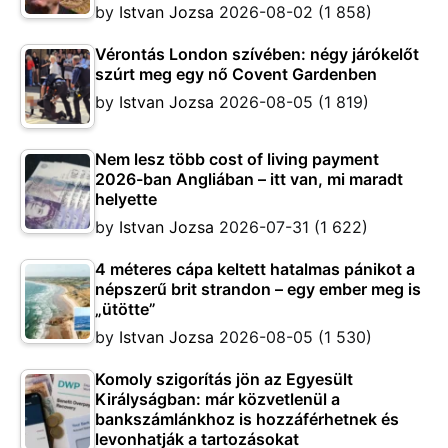
by
Istvan Jozsa
2026-08-02
(1 858)
Vérontás London szívében: négy járókelőt
szúrt meg egy nő Covent Gardenben
by
Istvan Jozsa
2026-08-05
(1 819)
Nem lesz több cost of living payment
2026-ban Angliában – itt van, mi maradt
helyette
by
Istvan Jozsa
2026-07-31
(1 622)
4 méteres cápa keltett hatalmas pánikot a
népszerű brit strandon – egy ember meg is
„ütötte”
by
Istvan Jozsa
2026-08-05
(1 530)
Komoly szigorítás jön az Egyesült
Királyságban: már közvetlenül a
bankszámlánkhoz is hozzáférhetnek és
levonhatják a tartozásokat