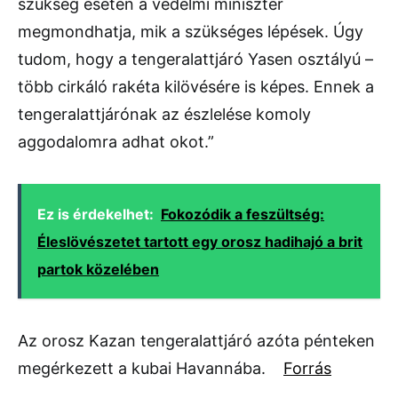
szükség esetén a védelmi miniszter
megmondhatja, mik a szükséges lépések. Úgy
tudom, hogy a tengeralattjáró Yasen osztályú –
több cirkáló rakéta kilövésére is képes. Ennek a
tengeralattjárónak az észlelése komoly
aggodalomra adhat okot.”
Ez is érdekelhet:
Fokozódik a feszültség:
Éleslövészetet tartott egy orosz hadihajó a brit
partok közelében
Az orosz Kazan tengeralattjáró azóta pénteken
megérkezett a kubai Havannába.
Forrás