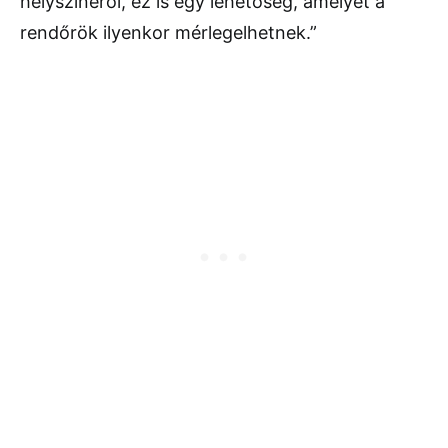
helyszínéről, ez is egy lehetőség, amelyet a
rendőrök ilyenkor mérlegelhetnek.”