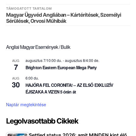
TÁMOGATOTT TARTALOM
Magyar Ügyvéd Angliában – Kártérítések, Személyi
Sérülések, Orvosi Műhibák
Angliai Magyar Események / Bulik
augusztus 7/10:00 du.
-
augusztus 8/4:00 de.
AUG
7
Brighton Eastern European Mega Party
6:00 du.
AUG
30
HAJÓRA FEL CORONITA! – AZ ELSŐ EXKLUZÍV
ÉJSZAKA A VIZEN 5 órán át
Naptár megtekintése
Legolvasottabb Cikkek
Settled status 2026: amit MINDEN kint élő