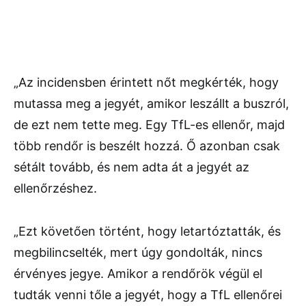
„Az incidensben érintett nőt megkérték, hogy
mutassa meg a jegyét, amikor leszállt a buszról,
de ezt nem tette meg. Egy TfL-es ellenőr, majd
több rendőr is beszélt hozzá. Ő azonban csak
sétált tovább, és nem adta át a jegyét az
ellenőrzéshez.
„Ezt követően történt, hogy letartóztatták, és
megbilincselték, mert úgy gondolták, nincs
érvényes jegye. Amikor a rendőrök végül el
tudták venni tőle a jegyét, hogy a TfL ellenőrei