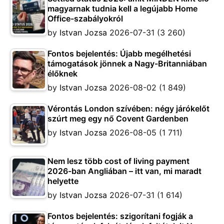
magyarnak tudnia kell a legújabb Home
Office-szabályokról
by
Istvan Jozsa
2026-07-31
(3 260)
Fontos bejelentés: Újabb megélhetési
támogatások jönnek a Nagy-Britanniában
élőknek
by
Istvan Jozsa
2026-08-02
(1 849)
Vérontás London szívében: négy járókelőt
szúrt meg egy nő Covent Gardenben
by
Istvan Jozsa
2026-08-05
(1 711)
Nem lesz több cost of living payment
2026-ban Angliában – itt van, mi maradt
helyette
by
Istvan Jozsa
2026-07-31
(1 614)
Fontos bejelentés: szigorítani fogják a