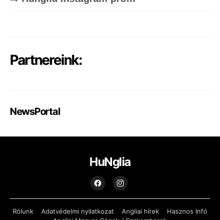
Partnereink:
NewsPortal
HuNglia
Rólunk
Adatvédelmi nyilatkozat
Angliai hírek
Hasznos Infó