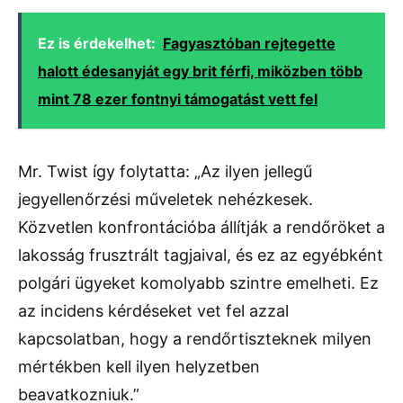
Ez is érdekelhet:
Fagyasztóban rejtegette
halott édesanyját egy brit férfi, miközben több
mint 78 ezer fontnyi támogatást vett fel
Mr. Twist így folytatta: „Az ilyen jellegű
jegyellenőrzési műveletek nehézkesek.
Közvetlen konfrontációba állítják a rendőröket a
lakosság frusztrált tagjaival, és ez az egyébként
polgári ügyeket komolyabb szintre emelheti. Ez
az incidens kérdéseket vet fel azzal
kapcsolatban, hogy a rendőrtiszteknek milyen
mértékben kell ilyen helyzetben
beavatkozniuk.”