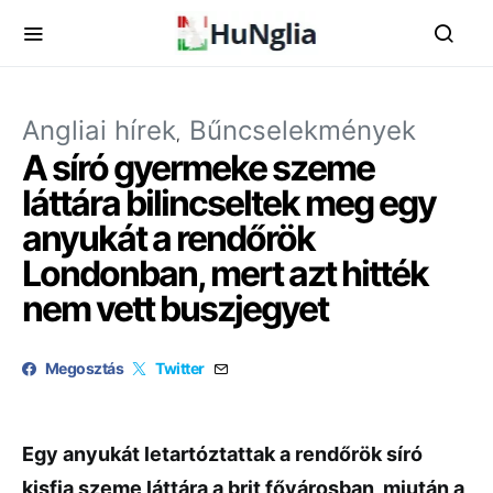
Angliai hírek
Bűncselekmények
A síró gyermeke szeme
láttára bilincseltek meg egy
anyukát a rendőrök
Londonban, mert azt hitték
nem vett buszjegyet
Megosztás
Twitter
Egy anyukát letartóztattak a rendőrök síró
kisfia szeme láttára a brit fővárosban, miután a