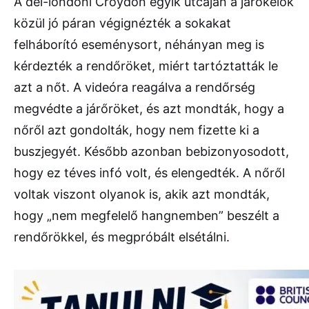
A dél-londoni Croydon egyik utcáján a járókelők
közül jó páran végignézték a sokakat
felháborító eseménysort, néhányan meg is
kérdezték a rendőröket, miért tartóztatták le
azt a nőt. A videóra reagálva a rendőrség
megvédte a járőröket, és azt mondták, hogy a
nőről azt gondolták, hogy nem fizette ki a
buszjegyét. Később azonban bebizonyosodott,
hogy ez téves infó volt, és elengedték. A nőről
voltak viszont olyanok is, akik azt mondták,
hogy „nem megfelelő hangnemben” beszélt a
rendőrökkel, és megpróbált elsétálni.