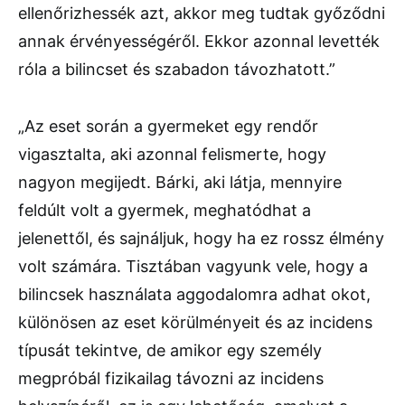
ellenőrizhessék azt, akkor meg tudtak győződni
annak érvényességéről. Ekkor azonnal levették
róla a bilincset és szabadon távozhatott.”
„Az eset során a gyermeket egy rendőr
vigasztalta, aki azonnal felismerte, hogy
nagyon megijedt. Bárki, aki látja, mennyire
feldúlt volt a gyermek, meghatódhat a
jelenettől, és sajnáljuk, hogy ha ez rossz élmény
volt számára. Tisztában vagyunk vele, hogy a
bilincsek használata aggodalomra adhat okot,
különösen az eset körülményeit és az incidens
típusát tekintve, de amikor egy személy
megpróbál fizikailag távozni az incidens