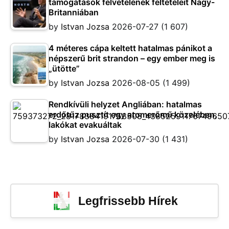
támogatások felvételének feltételeit Nagy-
Britanniában
by
Istvan Jozsa
2026-07-27
(1 607)
4 méteres cápa keltett hatalmas pánikot a
népszerű brit strandon – egy ember meg is
„ütötte”
by
Istvan Jozsa
2026-08-05
(1 499)
Rendkívüli helyzet Angliában: hatalmas
erdőtűz pusztít egy atomerőmű közelében,
lakókat evakuáltak
by
Istvan Jozsa
2026-07-30
(1 431)
Legfrissebb Hírek