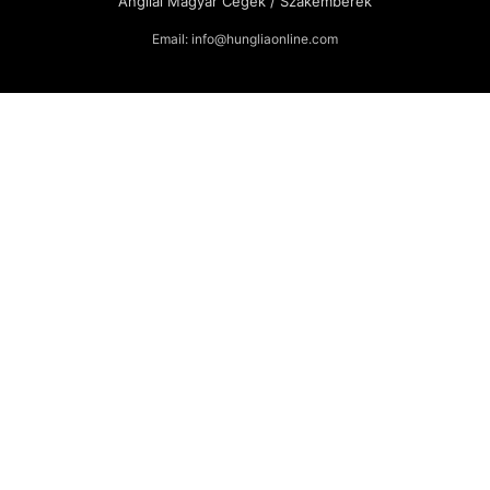
Angliai Magyar Cégek / Szakemberek
Email: info@hungliaonline.com