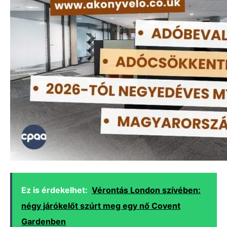
Ez is érdekelhet:
Vérontás London szívében:
négy járókelőt szúrt meg egy nő Covent
Gardenben