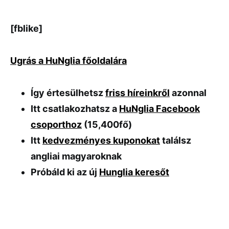
[fblike]
Ugrás a HuNglia főoldalára
Így értesülhetsz
friss híreinkről
azonnal
Itt csatlakozhatsz a
HuNglia Facebook
csoporthoz
(15,400fő)
Itt
kedvezményes kuponokat
találsz
angliai magyaroknak
Próbáld ki az új
Hunglia keresőt