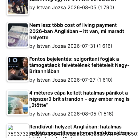
by
Istvan Jozsa
2026-08-05
(1 790)
Nem lesz több cost of living payment
2026-ban Angliában – itt van, mi maradt
helyette
by
Istvan Jozsa
2026-07-31
(1 616)
Fontos bejelentés: szigorítani fogják a
támogatások felvételének feltételeit Nagy-
Britanniában
by
Istvan Jozsa
2026-07-27
(1 610)
4 méteres cápa keltett hatalmas pánikot a
népszerű brit strandon – egy ember meg is
„ütötte”
by
Istvan Jozsa
2026-08-05
(1 516)
Rendkívüli helyzet Angliában: hatalmas
erdőtűz pusztít egy atomerőmű közelében,