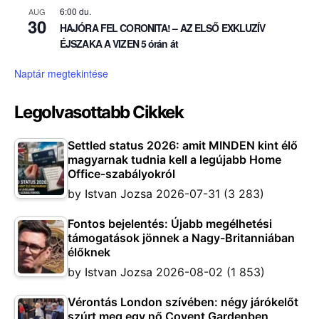
6:00 du.
AUG
30
HAJÓRA FEL CORONITA! – AZ ELSŐ EXKLUZÍV
ÉJSZAKA A VIZEN 5 órán át
Naptár megtekintése
Legolvasottabb Cikkek
Settled status 2026: amit MINDEN kint élő
magyarnak tudnia kell a legújabb Home
Office-szabályokról
by
Istvan Jozsa
2026-07-31
(3 283)
Fontos bejelentés: Újabb megélhetési
támogatások jönnek a Nagy-Britanniában
élőknek
by
Istvan Jozsa
2026-08-02
(1 853)
Vérontás London szívében: négy járókelőt
szúrt meg egy nő Covent Gardenben