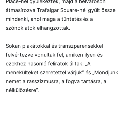
Place-nél gyülekeztek, majd a belvároson
átmasírozva Trafalgar Square-nél gyűlt össze
mindenki, ahol maga a tüntetés és a
szónoklatok elhangzottak.
Sokan plakátokkal és transzparensekkel
felvértezve vonultak fel, amiken ilyen és
ezekhez hasonló feliratok álltak: „A
menekülteket szeretettel várjuk” és „Mondjunk
nemet a rasszizmusra, a fogva tartásra, a
nélkülözésre”.