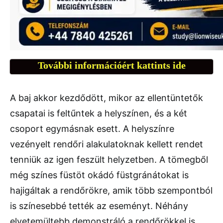
További információért kattints ide
A baj akkor kezdődött, mikor az ellentüntetők
csapatai is feltűntek a helyszínen, és a két
csoport egymásnak esett. A helyszínre
vezényelt rendőri alakulatoknak kellett rendet
tenniük az igen feszült helyzetben. A tömegből
még színes füstöt okádó füstgránátokat is
hajigáltak a rendőrökre, amik több szempontból
is színesebbé tették az eseményt. Néhány
elvetemültebb demonstráló a rendőrökkel is