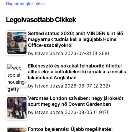
Naptár megtekintése
Legolvasottabb Cikkek
Settled status 2026: amit MINDEN kint élő
magyarnak tudnia kell a legújabb Home
Office-szabályokról
by
Istvan Jozsa
2026-07-31
(3 368)
Elképesztő és sokakat felháborító ötlettel
álltak elő: a külföldieket kizárnák a szociális
lakásokból Angliában
by
Istvan Jozsa
2026-08-07
(2 232)
Vérontás London szívében: négy járókelőt
szúrt meg egy nő Covent Gardenben
by
Istvan Jozsa
2026-08-05
(1 917)
Fontos bejelentés: Újabb megélhetési