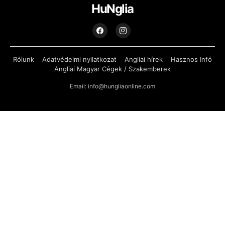
HuNglia
Rólunk
Adatvédelmi nyilatkozat
Angliai hírek
Hasznos Infó
Angliai Magyar Cégek / Szakemberek
Email: info@hungliaonline.com