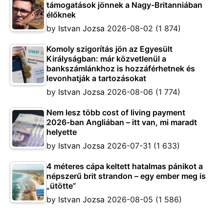
támogatások jönnek a Nagy-Britanniában
élőknek
by
Istvan Jozsa
2026-08-02
(1 874)
Komoly szigorítás jön az Egyesült
Királyságban: már közvetlenül a
bankszámlánkhoz is hozzáférhetnek és
levonhatják a tartozásokat
by
Istvan Jozsa
2026-08-06
(1 774)
Nem lesz több cost of living payment
2026-ban Angliában – itt van, mi maradt
helyette
by
Istvan Jozsa
2026-07-31
(1 633)
4 méteres cápa keltett hatalmas pánikot a
népszerű brit strandon – egy ember meg is
„ütötte”
by
Istvan Jozsa
2026-08-05
(1 586)