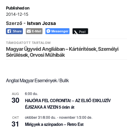
Published on
2014-12-15
Szerző -
Istvan Jozsa
E-Mail
Messenger
Post
Share
TÁMOGATOTT TARTALOM
Magyar Ügyvéd Angliában – Kártérítések, Személyi
Sérülések, Orvosi Műhibák
Angliai Magyar Események / Bulik
6:00 du.
AUG
30
HAJÓRA FEL CORONITA! – AZ ELSŐ EXKLUZÍV
ÉJSZAKA A VIZEN 5 órán át
október 31/8:00 du.
-
november 1/3:00 de.
OKT
31
Mirigyek a színpadon – Retro Est