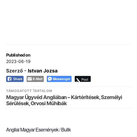
Published on
2023-06-19
Szerző -
Istvan Jozsa
E-Mail
Messenger
Post
Share
TÁMOGATOTT TARTALOM
Magyar Ügyvéd Angliában – Kártérítések, Személyi
Sérülések, Orvosi Műhibák
Angliai Magyar Események / Bulik