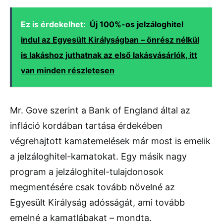
Ez is érdekelhet:
Új 100%-os jelzáloghitel
indul az Egyesült Királyságban – önrész nélkül
is lakáshoz juthatnak az első lakásvásárlók, itt
van minden részletesen
Mr. Gove szerint a Bank of England által az
infláció kordában tartása érdekében
végrehajtott kamatemelések már most is emelik
a jelzáloghitel-kamatokat. Egy másik nagy
program a jelzáloghitel-tulajdonosok
megmentésére csak tovább növelné az
Egyesült Királyság adósságát, ami tovább
emelné a kamatlábakat – mondta.