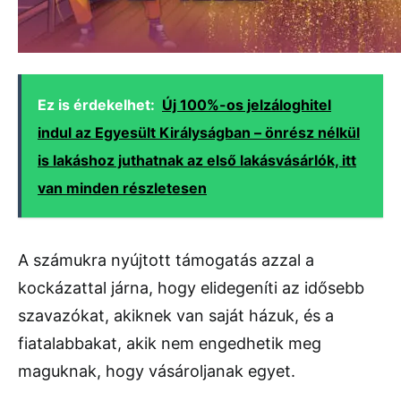
Ez is érdekelhet:
Új 100%-os jelzáloghitel
indul az Egyesült Királyságban – önrész nélkül
is lakáshoz juthatnak az első lakásvásárlók, itt
van minden részletesen
A számukra nyújtott támogatás azzal a
kockázattal járna, hogy elidegeníti az idősebb
szavazókat, akiknek van saját házuk, és a
fiatalabbakat, akik nem engedhetik meg
maguknak, hogy vásároljanak egyet.