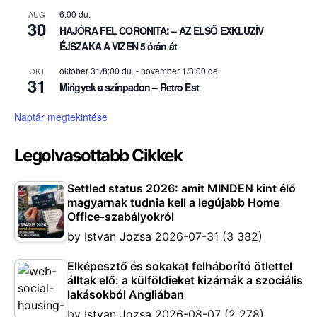
6:00 du.
AUG
30
HAJÓRA FEL CORONITA! – AZ ELSŐ EXKLUZÍV
ÉJSZAKA A VIZEN 5 órán át
október 31/8:00 du.
-
november 1/3:00 de.
OKT
31
Mirigyek a színpadon – Retro Est
Naptár megtekintése
Legolvasottabb Cikkek
Settled status 2026: amit MINDEN kint élő
magyarnak tudnia kell a legújabb Home
Office-szabályokról
by
Istvan Jozsa
2026-07-31
(3 382)
Elképesztő és sokakat felháborító ötlettel
álltak elő: a külföldieket kizárnák a szociális
lakásokból Angliában
by
Istvan Jozsa
2026-08-07
(2 278)