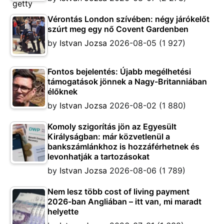
Vérontás London szívében: négy járókelőt
szúrt meg egy nő Covent Gardenben
by
Istvan Jozsa
2026-08-05
(1 927)
Fontos bejelentés: Újabb megélhetési
támogatások jönnek a Nagy-Britanniában
élőknek
by
Istvan Jozsa
2026-08-02
(1 880)
Komoly szigorítás jön az Egyesült
Királyságban: már közvetlenül a
bankszámlánkhoz is hozzáférhetnek és
levonhatják a tartozásokat
by
Istvan Jozsa
2026-08-06
(1 789)
Nem lesz több cost of living payment
2026-ban Angliában – itt van, mi maradt
helyette