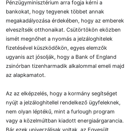
Pénzügyminisztérium arra fogja kérni a
bankokat, hogy tegyenek többet annak
megakadályozása érdekében, hogy az emberek
elveszítsék otthonaikat. Csütörtökön eközben
ismét megnőhet a nyomás a jelzáloghitelek
fizetésével küszködőkön, egyes elemzők
ugyanis azt jósolják, hogy a Bank of England
zsinórban tizenharmadik alkalommal emeli majd
az alapkamatot.
Az az elképzelés, hogy a kormány segítséget
nyújt a jelzáloghitellel rendelkező ügyfeleknek,
nem olyan léptékű, mint a furlough program
vagy a közelmúltban kiadott energiaárgarancia.
Bár ezek univerzálisak voltak, az Egyesült