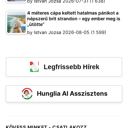
by
Istvan Jozsa
2026-07-31
(1 638)
4 méteres cápa keltett hatalmas pánikot a
népszerű brit strandon – egy ember meg is
„ütötte”
by
Istvan Jozsa
2026-08-05
(1 599)
Legfrissebb Hírek
Hunglia AI Asszisztens
KÖVESS MINKET - CSATLAKOZZ