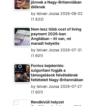
jönnek a Nagy-Britanniában
élőknek
by
Istvan Jozsa
2026-08-02
(1 833)
Nem lesz több cost of living
payment 2026-ban
Angliában – itt van, mi
maradt helyette
by
Istvan Jozsa
2026-07-31
(1 601)
Fontos bejelentés:
szigorítani fogják a
támogatások felvételének
feltételeit Nagy-Britanniában
by
Istvan Jozsa
2026-07-27
(1 601)
Rendkívüli helyzet