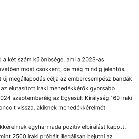
ó a két szám különbsége, ami a 2023-as
övetően most csökkent, de még mindig jelentős.
tt új megállapodás célja az embercsempész bandák
 az elutasított iraki menedékkérők gyorsabb
2024 szeptemberéig az Egyesült Királyság 169 iraki
loncolt vissza, akiknek menedékkérelmét
kkérelmek egyharmada pozitív elbírálást kapott,
nt 2500 iraki próbált illegálisan bejutni az