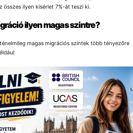
 összes ilyen kísérlet 7%-át teszi ki.
igráció ilyen magas szintre?
rténelmileg magas migrációs szintek több tényezőre
éldául: