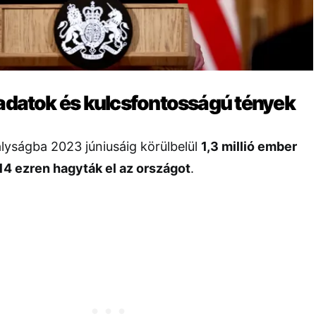
 adatok és kulcsfontosságú tények
ályságba 2023 júniusáig körülbelül
1,3 millió ember
14 ezren hagyták el az országot
.