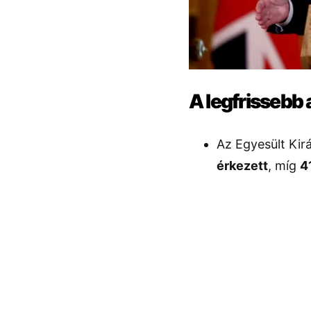
A legfrissebb
Az Egyesült Kir
érkezett
, míg
4