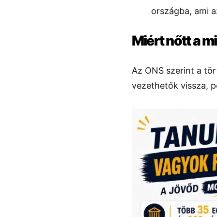
országba, ami az
Miért nőtt a m
Az ONS szerint a tö
vezethetők vissza, p