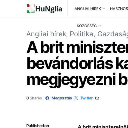
ANGLIAI HÍREK
HASZNOS
KÖZÖSSÉG
Angliai hírek
Politika, Gazdasá
A brit miniszt
bevándorlás k
megjegyezni b
Megosztás
Twitter
0
Shares
Published on
A brit miniszterelnö