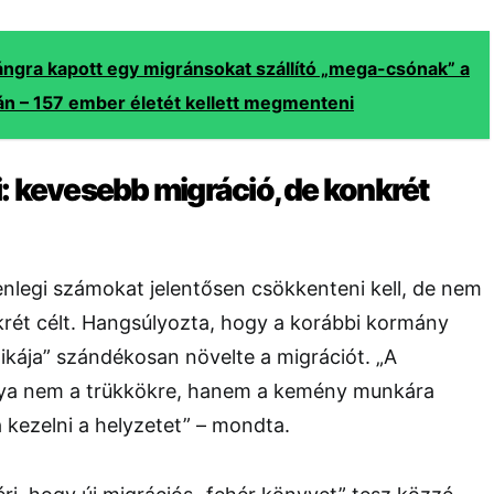
ángra kapott egy migránsokat szállító „mega-csónak” a
n – 157 ember életét kellett megmenteni
: kevesebb migráció, de konkrét
lenlegi számokat jelentősen csökkenteni kell, de nem
rét célt. Hangsúlyozta, hogy a korábbi kormány
tikája” szándékosan növelte a migrációt. „A
a nem a trükkökre, hanem a kemény munkára
 kezelni a helyzetet” – mondta.