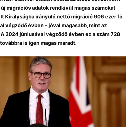
 új migrációs adatok rendkívül magas számokat
lt Királyságba irányuló nettó migráció 906 ezer fő
val végződő évben – jóval magasabb, mint az
 A 2024 júniusával végződő évben ez a szám 728
 továbbra is igen magas maradt.