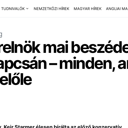
 TUDNIVALÓK
NEMZETKÖZI HÍREK
MAGYAR HÍREK
ANGLIAI M
g
erelnök mai beszéde
apcsán – minden, 
előle
k, Keir Starmer élesen bírálta az előző konzervatív