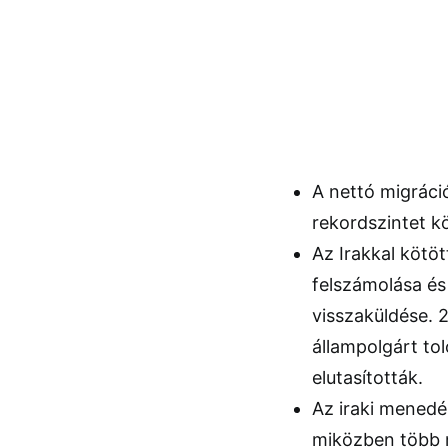
A nettó migráci
rekordszintet k
Az Irakkal kötö
felszámolása és
visszaküldése. 
állampolgárt to
elutasították.
Az iraki menedé
miközben több mi