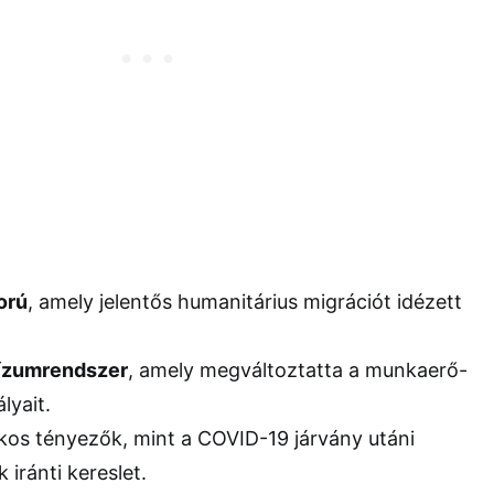
orú
, amely jelentős humanitárius migrációt idézett
vízumrendszer
, amely megváltoztatta a munkaerő-
lyait.
kos tényezők, mint a COVID-19 járvány utáni
 iránti kereslet.