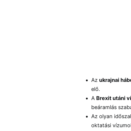
Az
ukrajnai háb
elő.
A
Brexit utáni 
beáramlás szabá
Az olyan idősza
oktatási vízumok