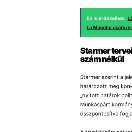
Ez is érdekelhet:
L
La Manche csatorná
Starmer tervei
szám nélkül
Starmer szerint a je
határozott meg konk
„nyitott határok poli
Munkáspárt kormány
összpontosítva fogja