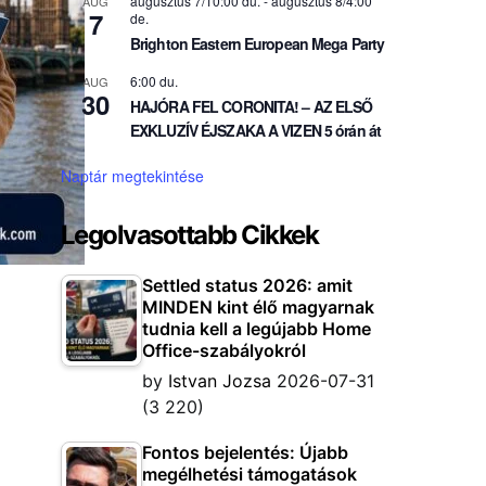
augusztus 7/10:00 du.
-
augusztus 8/4:00
AUG
7
de.
Brighton Eastern European Mega Party
6:00 du.
AUG
30
HAJÓRA FEL CORONITA! – AZ ELSŐ
EXKLUZÍV ÉJSZAKA A VIZEN 5 órán át
Naptár megtekintése
Legolvasottabb Cikkek
Settled status 2026: amit
MINDEN kint élő magyarnak
tudnia kell a legújabb Home
Office-szabályokról
by
Istvan Jozsa
2026-07-31
(3 220)
Fontos bejelentés: Újabb
megélhetési támogatások