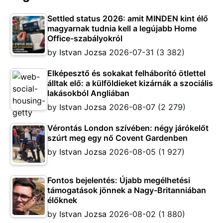
Settled status 2026: amit MINDEN kint élő
magyarnak tudnia kell a legújabb Home
Office-szabályokról
by
Istvan Jozsa
2026-07-31
(3 382)
Elképesztő és sokakat felháborító ötlettel
álltak elő: a külföldieket kizárnák a szociális
lakásokból Angliában
by
Istvan Jozsa
2026-08-07
(2 279)
Vérontás London szívében: négy járókelőt
szúrt meg egy nő Covent Gardenben
by
Istvan Jozsa
2026-08-05
(1 927)
Fontos bejelentés: Újabb megélhetési
támogatások jönnek a Nagy-Britanniában
élőknek
by
Istvan Jozsa
2026-08-02
(1 880)