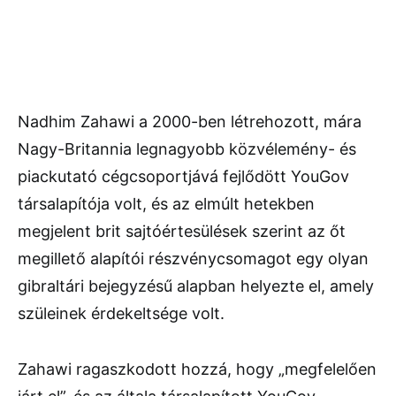
Nadhim Zahawi a 2000-ben létrehozott, mára
Nagy-Britannia legnagyobb közvélemény- és
piackutató cégcsoportjává fejlődött YouGov
társalapítója volt, és az elmúlt hetekben
megjelent brit sajtóértesülések szerint az őt
megillető alapítói részvénycsomagot egy olyan
gibraltári bejegyzésű alapban helyezte el, amely
szüleinek érdekeltsége volt.
Zahawi ragaszkodott hozzá, hogy „megfelelően