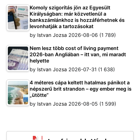
Komoly szigorítás jön az Egyesült
Királyságban: már közvetlenül a
bankszámlánkhoz is hozzáférhetnek és
levonhatják a tartozásokat
by
Istvan Jozsa
2026-08-06
(1 789)
Nem lesz több cost of living payment
2026-ban Angliában – itt van, mi maradt
helyette
by
Istvan Jozsa
2026-07-31
(1 638)
4 méteres cápa keltett hatalmas pánikot a
népszerű brit strandon – egy ember meg is
„ütötte”
by
Istvan Jozsa
2026-08-05
(1 599)