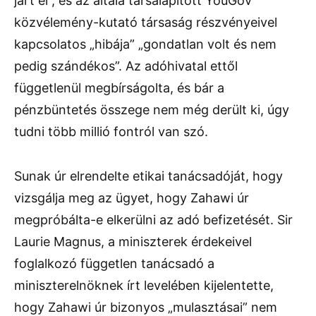
járt el”, és az általa társalapított YouGov
közvélemény-kutató társaság részvényeivel
kapcsolatos „hibája” „gondatlan volt és nem
pedig szándékos”. Az adóhivatal ettől
függetlenül megbírságolta, és bár a
pénzbüntetés összege nem még derült ki, úgy
tudni több millió fontról van szó.
Sunak úr elrendelte etikai tanácsadóját, hogy
vizsgálja meg az ügyet, hogy Zahawi úr
megpróbálta-e elkerülni az adó befizetését. Sir
Laurie Magnus, a miniszterek érdekeivel
foglalkozó független tanácsadó a
miniszterelnöknek írt levelében kijelentette,
hogy Zahawi úr bizonyos „mulasztásai” nem