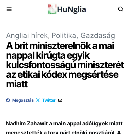
Angliai hírek
Politika, Gazdaság
A brit miniszterelnök a mai
nappal kirúgta egyik
kulcsfontosságú miniszterét
az etikai kódex megsértése
miatt
Megosztás
Twitter
Nadhim Zahawit a main appal adóügyek miatt
menesztették a tory párt elnöki posztjáról. A