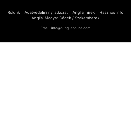
Rólunk
Adatvédelmi nyilatkozat
Angliai hírek
Hasznos Infó
Angliai Magyar Cégek / Szakemberek
Email: info@hungliaonline.com