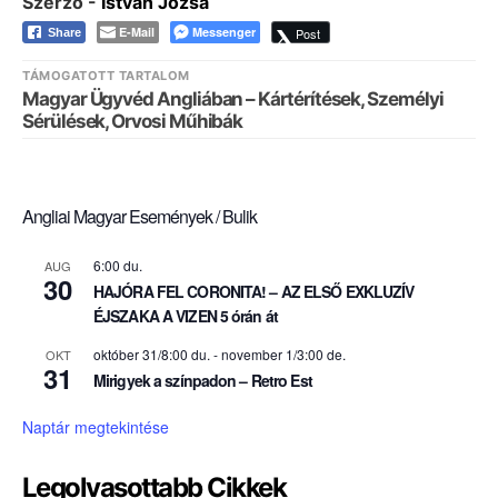
Szerző -
Istvan Jozsa
E-Mail
Messenger
Post
Share
TÁMOGATOTT TARTALOM
Magyar Ügyvéd Angliában – Kártérítések, Személyi
Sérülések, Orvosi Műhibák
Angliai Magyar Események / Bulik
6:00 du.
AUG
30
HAJÓRA FEL CORONITA! – AZ ELSŐ EXKLUZÍV
ÉJSZAKA A VIZEN 5 órán át
október 31/8:00 du.
-
november 1/3:00 de.
OKT
31
Mirigyek a színpadon – Retro Est
Naptár megtekintése
Legolvasottabb Cikkek