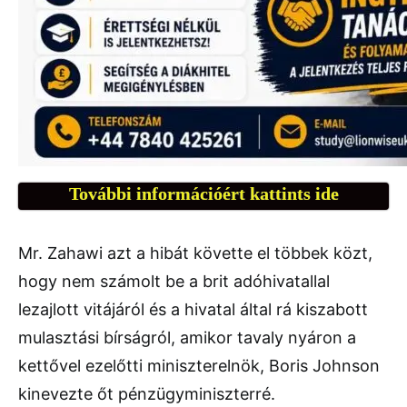
További információért kattints ide
Mr. Zahawi azt a hibát követte el többek közt,
hogy nem számolt be a brit adóhivatallal
lezajlott vitájáról és a hivatal által rá kiszabott
mulasztási bírságról, amikor tavaly nyáron a
kettővel ezelőtti miniszterelnök, Boris Johnson
kinevezte őt pénzügyminiszterré.