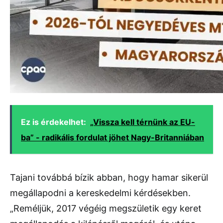
Ez is érdekelhet:
„Vissza kell térnünk az EU-
ba” - radikális fordulat jöhet Nagy-Britanniában
Tajani továbbá bízik abban, hogy hamar sikerül
megállapodni a kereskedelmi kérdésekben.
„Reméljük, 2017 végéig megszületik egy keret