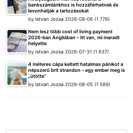
bankszámlánkhoz is hozzáférhetnek és
levonhatják a tartozásokat
by
Istvan Jozsa
2026-08-06
(1 776)
Nem lesz több cost of living payment
2026-ban Angliában – itt van, mi maradt
helyette
by
Istvan Jozsa
2026-07-31
(1 637)
4 méteres cápa keltett hatalmas pánikot a
népszerű brit strandon – egy ember meg is
„ütötte”
by
Istvan Jozsa
2026-08-05
(1 589)