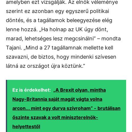
amelyben ezt vizsgálják. Az elnök véleménye
szerint ez azonban egy egyszerű politikai
döntés, és a tagállamok beleegyezése elég
lenne hozzá. „Ha holnap az UK úgy dönt,
marad, lehetséges lesz megcsinálni” – mondta
Tajani. „Mind a 27 tagállamnak mellette kell
szavazni, de biztos, hogy mindenki szívesen
látná az országot újra köztünk.”
Ez is érdekelhet:
„A Brexit olyan, mintha
Nagy-Britannia saját magát vágta volna
arcon... mint egy durva szívroham” - brutálisan
őszinte szavak a volt miniszterelnök-
helyettestől