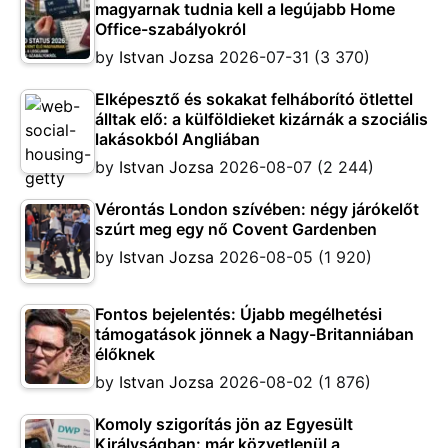
magyarnak tudnia kell a legújabb Home
Office-szabályokról
by
Istvan Jozsa
2026-07-31
(3 370)
Elképesztő és sokakat felháborító ötlettel
álltak elő: a külföldieket kizárnák a szociális
lakásokból Angliában
by
Istvan Jozsa
2026-08-07
(2 244)
Vérontás London szívében: négy járókelőt
szúrt meg egy nő Covent Gardenben
by
Istvan Jozsa
2026-08-05
(1 920)
Fontos bejelentés: Újabb megélhetési
támogatások jönnek a Nagy-Britanniában
élőknek
by
Istvan Jozsa
2026-08-02
(1 876)
Komoly szigorítás jön az Egyesült
Királyságban: már közvetlenül a