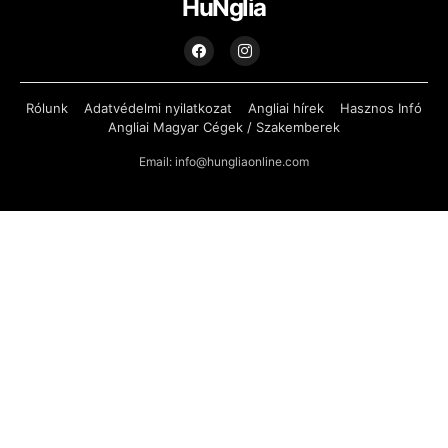
HuNglia
Rólunk
Adatvédelmi nyilatkozat
Angliai hírek
Hasznos Infó
Angliai Magyar Cégek / Szakemberek
Email: info@hungliaonline.com