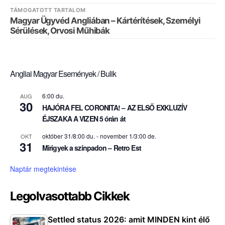
TÁMOGATOTT TARTALOM
Magyar Ügyvéd Angliában – Kártérítések, Személyi
Sérülések, Orvosi Műhibák
Angliai Magyar Események / Bulik
6:00 du.
AUG
30
HAJÓRA FEL CORONITA! – AZ ELSŐ EXKLUZÍV
ÉJSZAKA A VIZEN 5 órán át
október 31/8:00 du.
-
november 1/3:00 de.
OKT
31
Mirigyek a színpadon – Retro Est
Naptár megtekintése
Legolvasottabb Cikkek
Settled status 2026: amit MINDEN kint élő