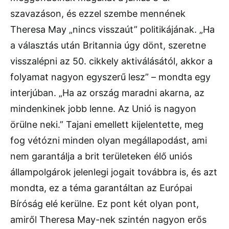
szavazáson, és ezzel szembe mennének
Theresa May „nincs visszaút” politikájának. „Ha
a választás után Britannia úgy dönt, szeretne
visszalépni az 50. cikkely aktiválásától, akkor a
folyamat nagyon egyszerű lesz” – mondta egy
interjúban. „Ha az ország maradni akarna, az
mindenkinek jobb lenne. Az Unió is nagyon
örülne neki.” Tajani emellett kijelentette, meg
fog vétózni minden olyan megállapodást, ami
nem garantálja a brit területeken élő uniós
állampolgárok jelenlegi jogait továbbra is, és azt
mondta, ez a téma garantáltan az Európai
Bíróság elé kerülne. Ez pont két olyan pont,
amiről Theresa May-nek szintén nagyon erős