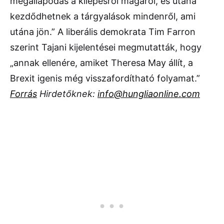
megállapodás a kilépésről magáról, és utána
kezdődhetnek a tárgyalások mindenről, ami
utána jön.” A liberális demokrata Tim Farron
szerint Tajani kijelentései megmutatták, hogy
„annak ellenére, amiket Theresa May állít, a
Brexit igenis még visszafordítható folyamat.”
Forrás
Hirdetőknek:
info@hungliaonline.com