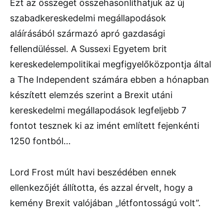
Ezt az összeget összehasonlíthatjuk az új
szabadkereskedelmi megállapodások
aláírásából származó apró gazdasági
fellendüléssel. A Sussexi Egyetem brit
kereskedelempolitikai megfigyelőközpontja által
a The Independent számára ebben a hónapban
készített elemzés szerint a Brexit utáni
kereskedelmi megállapodások legfeljebb 7
fontot tesznek ki az imént említett fejenkénti
1250 fontból…
Lord Frost múlt havi beszédében ennek
ellenkezőjét állította, és azzal érvelt, hogy a
kemény Brexit valójában „létfontosságú volt”.