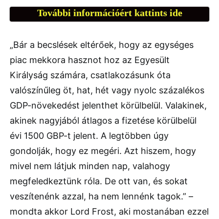
További információért kattints ide
„Bár a becslések eltérőek, hogy az egységes
piac mekkora hasznot hoz az Egyesült
Királyság számára, csatlakozásunk óta
valószínűleg öt, hat, hét vagy nyolc százalékos
GDP-növekedést jelenthet körülbelül. Valakinek,
akinek nagyjából átlagos a fizetése körülbelül
évi 1500 GBP-t jelent. A legtöbben úgy
gondolják, hogy ez megéri. Azt hiszem, hogy
mivel nem látjuk minden nap, valahogy
megfeledkeztünk róla. De ott van, és sokat
veszítenénk azzal, ha nem lennénk tagok.” –
mondta akkor Lord Frost, aki mostanában ezzel