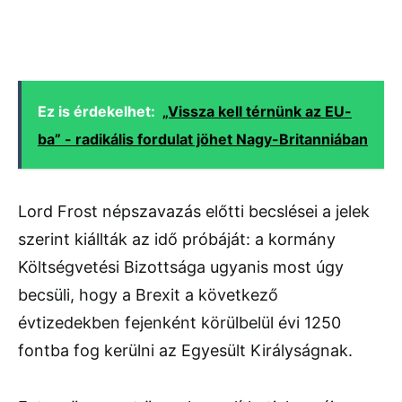
Ez is érdekelhet:
„Vissza kell térnünk az EU-
ba” - radikális fordulat jöhet Nagy-Britanniában
Lord Frost népszavazás előtti becslései a jelek
szerint kiállták az idő próbáját: a kormány
Költségvetési Bizottsága ugyanis most úgy
becsüli, hogy a Brexit a következő
évtizedekben fejenként körülbelül évi 1250
fontba fog kerülni az Egyesült Királyságnak.