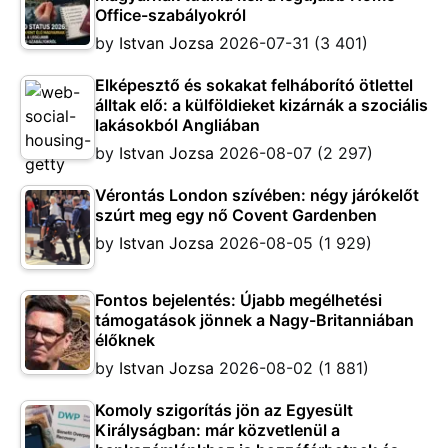
Office-szabályokról
by
Istvan Jozsa
2026-07-31
(3 401)
Elképesztő és sokakat felháborító ötlettel
álltak elő: a külföldieket kizárnák a szociális
lakásokból Angliában
by
Istvan Jozsa
2026-08-07
(2 297)
Vérontás London szívében: négy járókelőt
szúrt meg egy nő Covent Gardenben
by
Istvan Jozsa
2026-08-05
(1 929)
Fontos bejelentés: Újabb megélhetési
támogatások jönnek a Nagy-Britanniában
élőknek
by
Istvan Jozsa
2026-08-02
(1 881)
Komoly szigorítás jön az Egyesült
Királyságban: már közvetlenül a