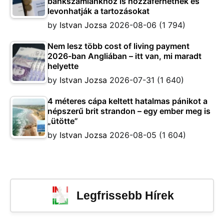
bankszámlánkhoz is hozzáférhetnek és
levonhatják a tartozásokat
by
Istvan Jozsa
2026-08-06
(1 794)
Nem lesz több cost of living payment
2026-ban Angliában – itt van, mi maradt
helyette
by
Istvan Jozsa
2026-07-31
(1 640)
4 méteres cápa keltett hatalmas pánikot a
népszerű brit strandon – egy ember meg is
„ütötte”
by
Istvan Jozsa
2026-08-05
(1 604)
Legfrissebb Hírek