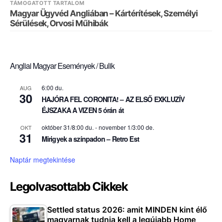
TÁMOGATOTT TARTALOM
Magyar Ügyvéd Angliában – Kártérítések, Személyi
Sérülések, Orvosi Műhibák
Angliai Magyar Események / Bulik
6:00 du.
AUG
30
HAJÓRA FEL CORONITA! – AZ ELSŐ EXKLUZÍV
ÉJSZAKA A VIZEN 5 órán át
október 31/8:00 du.
-
november 1/3:00 de.
OKT
31
Mirigyek a színpadon – Retro Est
Naptár megtekintése
Legolvasottabb Cikkek
Settled status 2026: amit MINDEN kint élő
magyarnak tudnia kell a legújabb Home