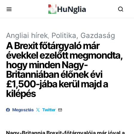
Angliai hírek
Politika, Gazdaság
A Brexit főtárgyaló már
évekkel ezelőtt megmondta,
hogy minden Nagy-
Britanniában élőnek évi
£1,500-jába kerül majd a
kilépés
Megosztás
Twitter
Nagy-Britannia Brexit-főtárgyalója már jóval a