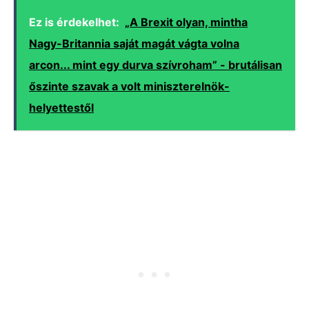
Ez is érdekelhet:
„A Brexit olyan, mintha
Nagy-Britannia saját magát vágta volna
arcon... mint egy durva szívroham” - brutálisan
őszinte szavak a volt miniszterelnök-
helyettestől