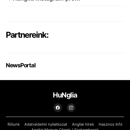
Partnereink:
NewsPortal
HuNglia
Rólunk
Adatvédelmi nyilatkozat
Angliai hírek
Hasznos Infó
Angliai Magyar Cégek / Szakemberek