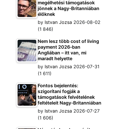
megélhetési támogatások
jönnek a Nagy-Britanniában
élőknek
by
Istvan Jozsa
2026-08-02
(1 846)
Nem lesz több cost of living
payment 2026-ban
Angliában – itt van, mi
maradt helyette
by
Istvan Jozsa
2026-07-31
(1 611)
Fontos bejelentés:
szigorítani fogják a
támogatások felvételének
feltételeit Nagy-Britanniában
by
Istvan Jozsa
2026-07-27
(1 606)