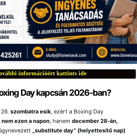
ovábbi információért kattints ide
 Boxing Day kapcsán 2026-ban?
 26.
szombatra esik
, ezért a Boxing Day
t
nem ezen a napon
, hanem
december 28-án,
 úgynevezett
„substitute day” (helyettesítő nap)