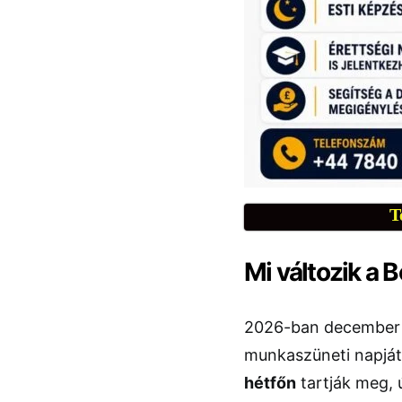
T
Mi változik a
2026-ban december
munkaszüneti napjá
hétfőn
tartják meg,