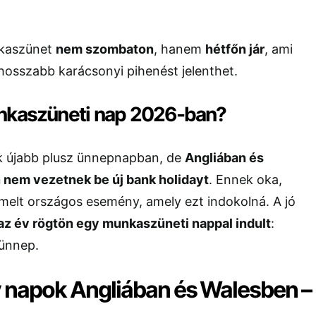
nkaszünet
nem szombaton
, hanem
hétfőn jár
, ami
osszabb karácsonyi pihenést jelenthet.
nkaszüneti nap 2026-ban?
 újabb plusz ünnepnapban, de
Angliában és
nem vezetnek be új bank holidayt
. Ennek oka,
melt országos esemény, amely ezt indokolná. A jó
az év rögtön egy munkaszüneti nappal indult
:
 ünnep.
y napok Angliában és Walesben –