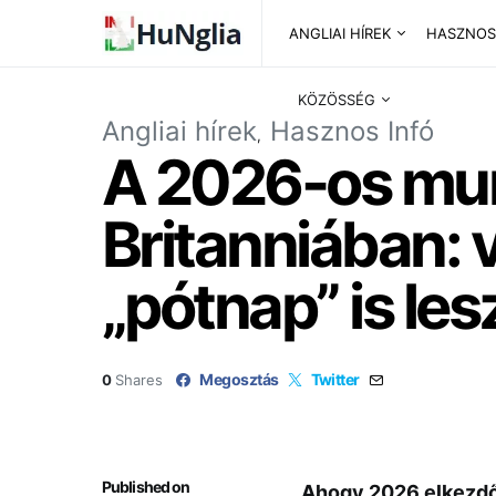
ANGLIAI HÍREK
HASZNOS
KÖZÖSSÉG
Angliai hírek
Hasznos Infó
A 2026-os mu
Britanniában: v
„pótnap” is les
Megosztás
Twitter
0
Shares
Published on
Ahogy 2026 elkezdőd