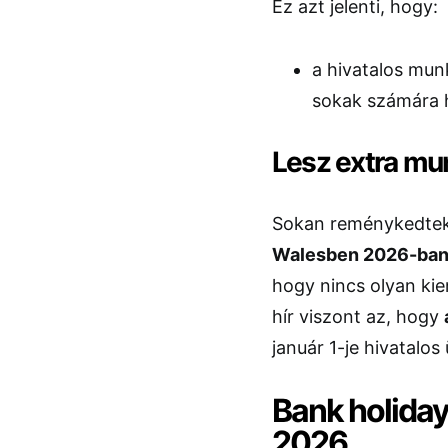
Ez azt jelenti, hogy:
a hivatalos mu
sokak számára h
Lesz extra mu
Sokan reménykedtek
Walesben 2026-ban 
hogy nincs olyan kie
hír viszont az, hogy
január 1-je hivatalos
Bank holida
2026