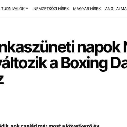
 TUDNIVALÓK
NEMZETKÖZI HÍREK
MAGYAR HÍREK
ANGLIAI M
nkaszüneti napok 
áltozik a Boxing Da
z
ik, sok család már most a következő év