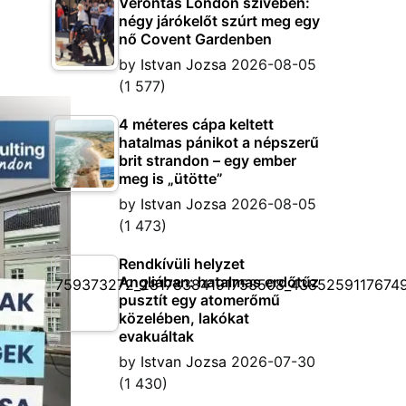
Vérontás London szívében:
négy járókelőt szúrt meg egy
nő Covent Gardenben
by
Istvan Jozsa
2026-08-05
(1 577)
4 méteres cápa keltett
hatalmas pánikot a népszerű
brit strandon – egy ember
meg is „ütötte”
by
Istvan Jozsa
2026-08-05
(1 473)
Rendkívüli helyzet
Angliában: hatalmas erdőtűz
pusztít egy atomerőmű
közelében, lakókat
evakuáltak
by
Istvan Jozsa
2026-07-30
(1 430)