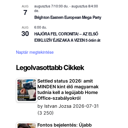
augusztus 7/10:00 du.
-
augusztus 8/4:00
AUG
7
de.
Brighton Eastern European Mega Party
6:00 du.
AUG
30
HAJÓRA FEL CORONITA! – AZ ELSŐ
EXKLUZÍV ÉJSZAKA A VIZEN 5 órán át
Naptár megtekintése
Legolvasottabb Cikkek
Settled status 2026: amit
MINDEN kint élő magyarnak
tudnia kell a legújabb Home
Office-szabályokról
by
Istvan Jozsa
2026-07-31
(3 250)
Fontos bejelentés: Újabb