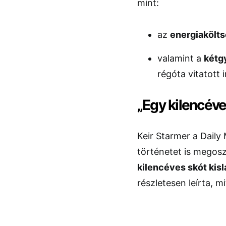
mint:
az
energiakölt
valamint a
kétg
régóta vitatott 
„Egy kilencéve
Keir Starmer a Daily
történetet is megosz
kilencéves skót kis
részletesen leírta, 