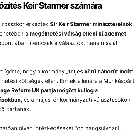
őzítés Keir Starmer számára
 rosszkor érkeztek
Sir Keir Starmer miniszterelnök
üzenetében a
megélhetési válság elleni küzdelmet
özéppontjába – nemcsak a választók, hanem saját
t ígérte, hogy a kormány „
teljes körű háborút indít
”
hetési költségek ellen. Ennek ellenére a Munkáspárt
rage Reform UK pártja mögött kullog a
ásokban
, és a májusi önkormányzati választásokon
ől tartanak.
rhatóan olyan intézkedéseket fog hangsúlyozni,