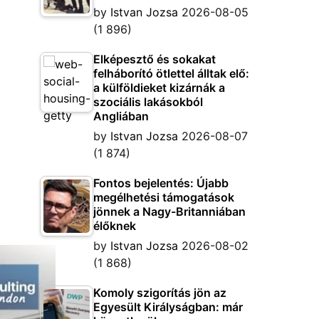
by
Istvan Jozsa
2026-08-05
(1 896)
Elképesztő és sokakat
felháborító ötlettel álltak elő:
a külföldieket kizárnák a
szociális lakásokból
Angliában
by
Istvan Jozsa
2026-08-07
(1 874)
Fontos bejelentés: Újabb
megélhetési támogatások
jönnek a Nagy-Britanniában
élőknek
by
Istvan Jozsa
2026-08-02
(1 868)
Komoly szigorítás jön az
Egyesült Királyságban: már