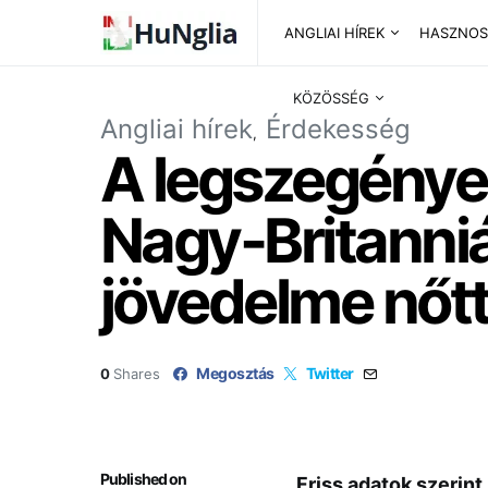
ANGLIAI HÍREK
HASZNOS
KÖZÖSSÉG
Angliai hírek
Érdekesség
A legszegénye
Nagy-Britanni
jövedelme nőtt
Megosztás
Twitter
0
Shares
Published on
Friss adatok szerin