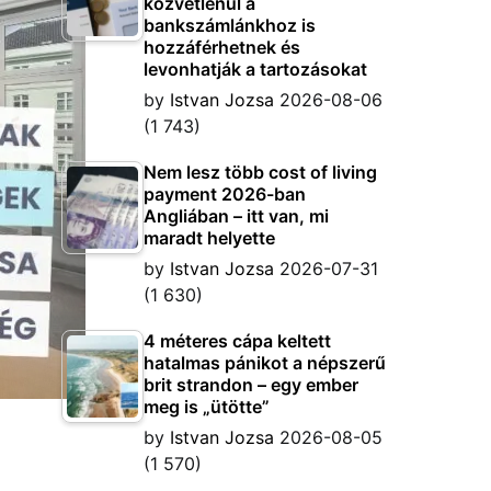
közvetlenül a
bankszámlánkhoz is
hozzáférhetnek és
levonhatják a tartozásokat
by
Istvan Jozsa
2026-08-06
(1 743)
Nem lesz több cost of living
payment 2026-ban
Angliában – itt van, mi
maradt helyette
by
Istvan Jozsa
2026-07-31
(1 630)
4 méteres cápa keltett
hatalmas pánikot a népszerű
brit strandon – egy ember
meg is „ütötte”
by
Istvan Jozsa
2026-08-05
(1 570)