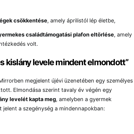
ségek csökkentése
, amely áprilistól lép életbe,
yermekes családtámogatási plafon eltörlése
, amely
intézkedés volt.
s kislány levele mindent elmondott”
 Mirrorben megjelent újévi üzenetében egy személyes
tott. Elmondása szerint tavaly év végén egy
lány levelét kapta meg
, amelyben a gyermek
mit jelent a szegénység a mindennapokban: