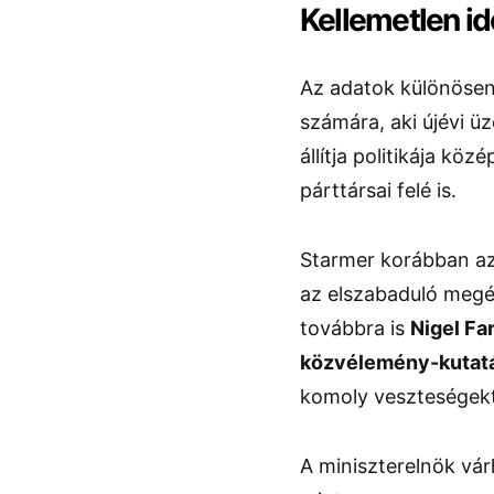
Kellemetlen id
Az adatok különösen
számára, aki újévi 
állítja politikája k
párttársai felé is.
Starmer korábban az
az elszabaduló megél
továbbra is
Nigel Fa
közvélemény-kutat
komoly veszteségekt
A miniszterelnök vá