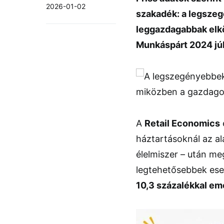
2026-01-02
szakadék: a legszeg
leggazdagabbak elkö
Munkáspárt 2024 júl
A
Retail Economics
háztartásoknál az al
élelmiszer – után 
legtehetősebbek ese
10,3 százalékkal em