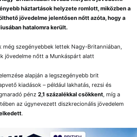
ényebb háztartások helyzete romlott, miközben a
lthető jövedelme jelentősen nőtt azóta, hogy a
iusában hatalomra került.
elemzése alapján a legszegényebb brit
apvető kiadások – például lakhatás, rezsi és
megmaradó pénz
2,1 százalékkal csökkent
, míg a
tében az úgynevezett diszkrecionális jövedelem
elkedett
.