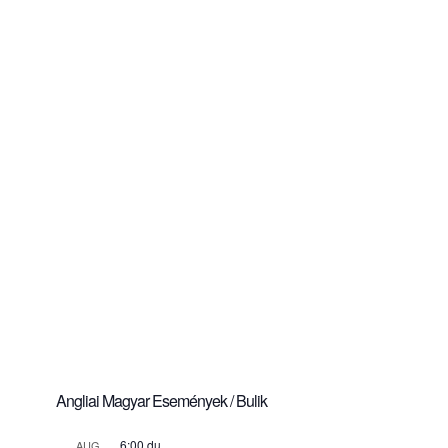
Angliai Magyar Események / Bulik
6:00 du.
AUG