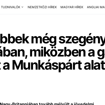
 TUDNIVALÓK
NEMZETKÖZI HÍREK
MAGYAR HÍREK
ANGLIAI M
bbek még szegény
ában, miközben a 
 a Munkáspárt alat
t Nagy-Britanniában tovább mélyült a jövedelmi