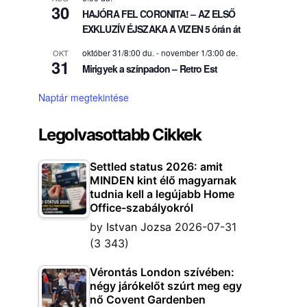
30
HAJÓRA FEL CORONITA! – AZ ELSŐ
EXKLUZÍV ÉJSZAKA A VIZEN 5 órán át
október 31/8:00 du.
-
november 1/3:00 de.
OKT
31
Mirigyek a színpadon – Retro Est
Naptár megtekintése
Legolvasottabb Cikkek
Settled status 2026: amit
MINDEN kint élő magyarnak
tudnia kell a legújabb Home
Office-szabályokról
by
Istvan Jozsa
2026-07-31
(3 343)
Vérontás London szívében:
négy járókelőt szúrt meg egy
nő Covent Gardenben