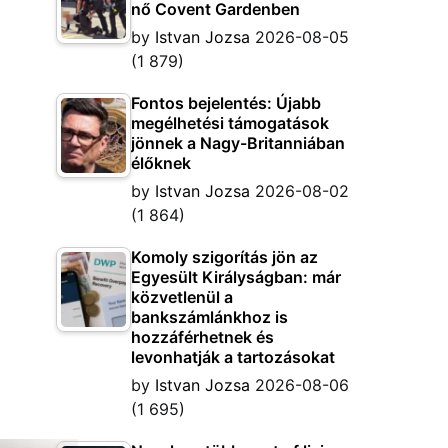
nő Covent Gardenben
by
Istvan Jozsa
2026-08-05
(1 879)
Fontos bejelentés: Újabb
megélhetési támogatások
jönnek a Nagy-Britanniában
élőknek
by
Istvan Jozsa
2026-08-02
(1 864)
Komoly szigorítás jön az
Egyesült Királyságban: már
közvetlenül a
bankszámlánkhoz is
hozzáférhetnek és
levonhatják a tartozásokat
by
Istvan Jozsa
2026-08-06
(1 695)