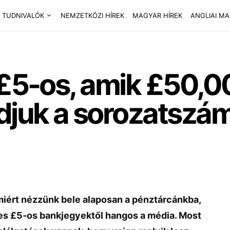
 TUDNIVALÓK
NEMZETKÖZI HÍREK
MAGYAR HÍREK
ANGLIAI M
 £5-os, amik £50,0
udjuk a sorozatszá
miért nézzünk bele alaposan a pénztárcánkba,
es £5-os bankjegyektől hangos a média. Most