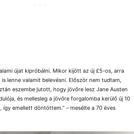
ami újat kipróbálni. Mikor kijött az új £5-os, arra
 is lenne valamit belevésni. Először nem tudtam,
ztán eszembe jutott, hogy jövőre lesz Jane Austen
ulója, és mellesleg a jövőre forgalomba kerülő új 10
z, így emellett döntöttem.” – mesélte a 70 éves