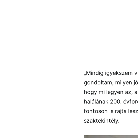
„Mindig igyekszem val
gondoltam, milyen jó
hogy mi legyen az, a
halálának 200. évford
fontoson is rajta les
szaktekintély.