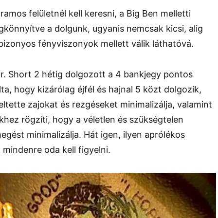
gramos felületnél kell keresni, a Big Ben melletti
gkönnyítve a dolgunk, ugyanis nemcsak kicsi, alig
izonyos fényviszonyok mellett válik láthatóvá.
. Short 2 hétig dolgozott a 4 bankjegy pontos
lta, hogy kizárólag éjfél és hajnal 5 közt dolgozik,
ltette zajokat és rezgéseket minimalizálja, valamint
khez rögzíti, hogy a véletlen és szükségtelen
gést minimalizálja. Hát igen, ilyen aprólékos
 mindenre oda kell figyelni.