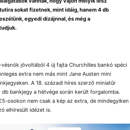
lálgatások vannak, hogy vajon melyik lesz
tutira sokat fizetnek, mint idáig, hanem 4 db
eszélünk, egyedi dizájnnal, és még a
tudjuk.
ésnök jóvoltából 4 új fajta Churchilles bankó spéci
lönleges extra nem más mint Jane Austen mini
ankjegyeken. A 18. századi híres szerző miniatűr
t 4 db bankjegy a hétvége során került forgalomba.
£5-osokon nem csak a kép az extra, de mindegyiken
 elhíresült idézet is.