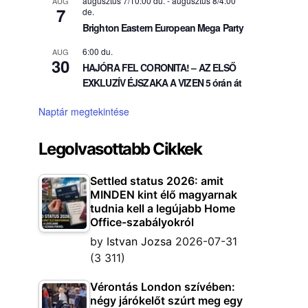
augusztus 7/10:00 du.
-
augusztus 8/4:00
AUG
7
de.
Brighton Eastern European Mega Party
6:00 du.
AUG
30
HAJÓRA FEL CORONITA! – AZ ELSŐ
EXKLUZÍV ÉJSZAKA A VIZEN 5 órán át
Naptár megtekintése
Legolvasottabb Cikkek
Settled status 2026: amit
MINDEN kint élő magyarnak
tudnia kell a legújabb Home
Office-szabályokról
by
Istvan Jozsa
2026-07-31
(3 311)
Vérontás London szívében:
négy járókelőt szúrt meg egy