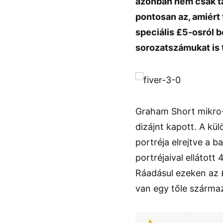
azonban nem csak ta
pontosan az, amiért 
speciális £5-osról b
sorozatszámukat is 
Graham Short mikro-v
dizájnt kapott. A kü
portréja elrejtve a b
portréjaival ellátot
Ráadásul ezeken az 
van egy tőle származó