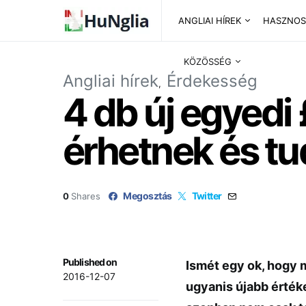
ANGLIAI HÍREK
HASZNOS
KÖZÖSSÉG
Angliai hírek
Érdekesség
4 db új egyedi
érhetnek és t
Megosztás
Twitter
0
Shares
Published on
Ismét egy ok, hogy 
2016-12-07
ugyanis újabb érték