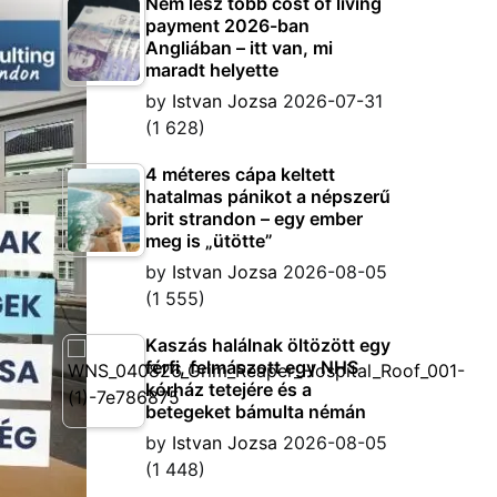
Nem lesz több cost of living
payment 2026-ban
Angliában – itt van, mi
maradt helyette
by
Istvan Jozsa
2026-07-31
(1 628)
4 méteres cápa keltett
hatalmas pánikot a népszerű
brit strandon – egy ember
meg is „ütötte”
by
Istvan Jozsa
2026-08-05
(1 555)
Kaszás halálnak öltözött egy
férfi, felmászott egy NHS
kórház tetejére és a
betegeket bámulta némán
by
Istvan Jozsa
2026-08-05
(1 448)