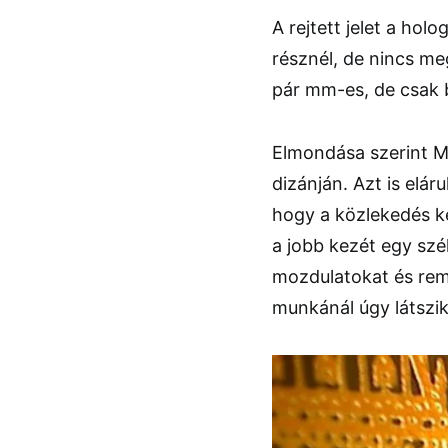
A rejtett jelet a holo
résznél, de nincs me
pár mm-es, de csak b
Elmondása szerint Mr
dizánján. Azt is eláru
hogy a közlekedés ke
a jobb kezét egy szé
mozdulatokat és reme
munkánál úgy látszik