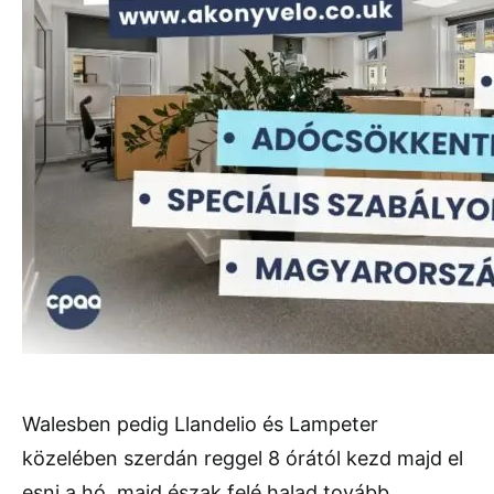
Walesben pedig Llandelio és Lampeter
közelében szerdán reggel 8 órától kezd majd el
esni a hó, majd észak felé halad tovább