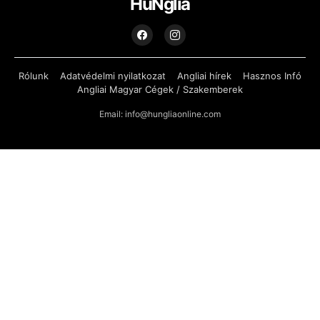
HuNglia
Rólunk
Adatvédelmi nyilatkozat
Angliai hírek
Hasznos Infó
Angliai Magyar Cégek / Szakemberek
Email: info@hungliaonline.com