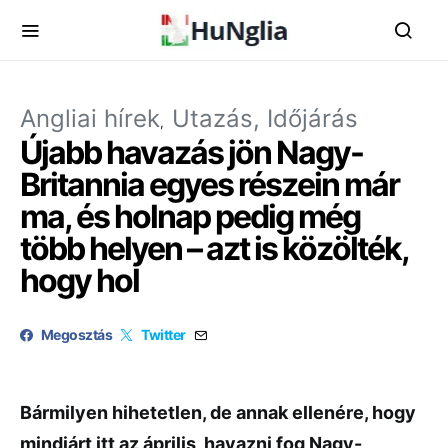
Angliai hírek
Utazás, Időjárás
Újabb havazás jön Nagy-
Britannia egyes részein már
ma, és holnap pedig még
több helyen – azt is közölték,
hogy hol
Megosztás
Twitter
Bármilyen hihetetlen, de annak ellenére, hogy
mindjárt itt az április, havazni fog Nagy-