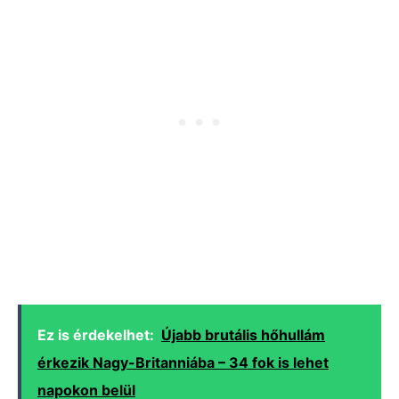
Ez is érdekelhet:
Újabb brutális hőhullám
érkezik Nagy-Britanniába – 34 fok is lehet
napokon belül