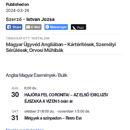
Published on
2024-03-26
Szerző -
Istvan Jozsa
E-Mail
Messenger
Post
Share
TÁMOGATOTT TARTALOM
Magyar Ügyvéd Angliában – Kártérítések, Személyi
Sérülések, Orvosi Műhibák
Angliai Magyar Események / Bulik
6:00 du.
AUG
30
HAJÓRA FEL CORONITA! – AZ ELSŐ EXKLUZÍV
ÉJSZAKA A VIZEN 5 órán át
október 31/8:00 du.
-
november 1/3:00 de.
OKT
31
Mirigyek a színpadon – Retro Est
Naptár megtekintése