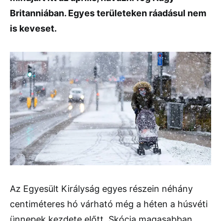
Britanniában. Egyes területeken ráadásul nem
is keveset.
Az Egyesült Királyság egyes részein néhány
centiméteres hó várható még a héten a húsvéti
ünnepek kezdete előtt. Skócia magasabban