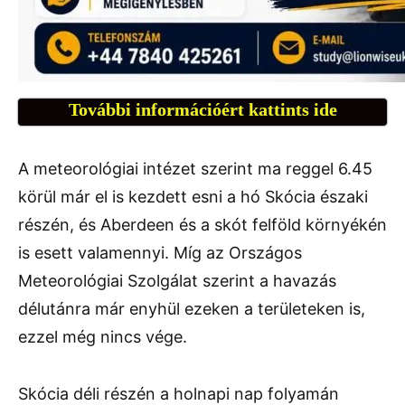
További információért kattints ide
A meteorológiai intézet szerint ma reggel 6.45
körül már el is kezdett esni a hó Skócia északi
részén, és Aberdeen és a skót felföld környékén
is esett valamennyi. Míg az Országos
Meteorológiai Szolgálat szerint a havazás
délutánra már enyhül ezeken a területeken is,
ezzel még nincs vége.
Skócia déli részén a holnapi nap folyamán