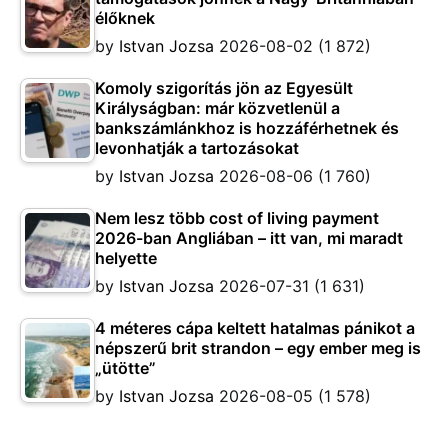
élőknek
by
Istvan Jozsa
2026-08-02
(1 872)
Komoly szigorítás jön az Egyesült
Királyságban: már közvetlenül a
bankszámlánkhoz is hozzáférhetnek és
levonhatják a tartozásokat
by
Istvan Jozsa
2026-08-06
(1 760)
Nem lesz több cost of living payment
2026-ban Angliában – itt van, mi maradt
helyette
by
Istvan Jozsa
2026-07-31
(1 631)
4 méteres cápa keltett hatalmas pánikot a
népszerű brit strandon – egy ember meg is
„ütötte”
by
Istvan Jozsa
2026-08-05
(1 578)