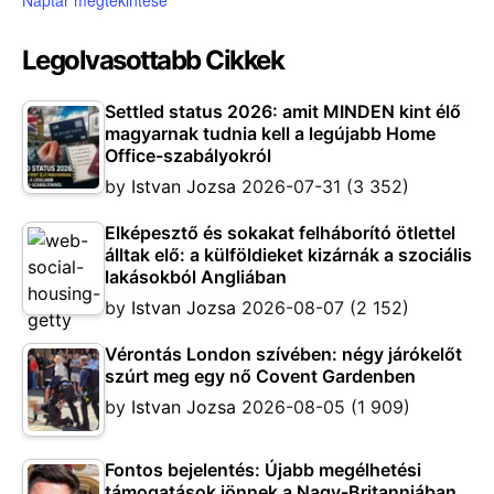
Legolvasottabb Cikkek
Settled status 2026: amit MINDEN kint élő
magyarnak tudnia kell a legújabb Home
Office-szabályokról
by
Istvan Jozsa
2026-07-31
(3 352)
Elképesztő és sokakat felháborító ötlettel
álltak elő: a külföldieket kizárnák a szociális
lakásokból Angliában
by
Istvan Jozsa
2026-08-07
(2 152)
Vérontás London szívében: négy járókelőt
szúrt meg egy nő Covent Gardenben
by
Istvan Jozsa
2026-08-05
(1 909)
Fontos bejelentés: Újabb megélhetési
támogatások jönnek a Nagy-Britanniában