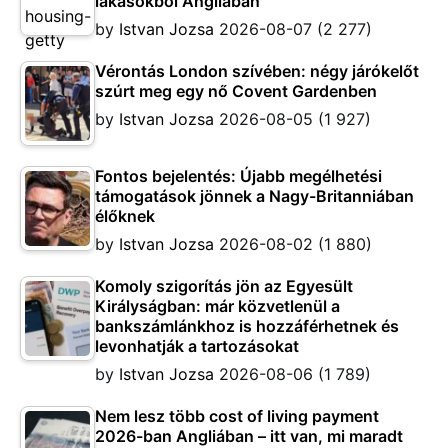
lakásokból Angliában
by
Istvan Jozsa
2026-08-07
(2 277)
Vérontás London szívében: négy járókelőt
szúrt meg egy nő Covent Gardenben
by
Istvan Jozsa
2026-08-05
(1 927)
Fontos bejelentés: Újabb megélhetési
támogatások jönnek a Nagy-Britanniában
élőknek
by
Istvan Jozsa
2026-08-02
(1 880)
Komoly szigorítás jön az Egyesült
Királyságban: már közvetlenül a
bankszámlánkhoz is hozzáférhetnek és
levonhatják a tartozásokat
by
Istvan Jozsa
2026-08-06
(1 789)
Nem lesz több cost of living payment
2026-ban Angliában – itt van, mi maradt