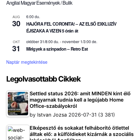
Angliai Magyar Események / Bulik
6:00 du.
AUG
30
HAJÓRA FEL CORONITA! – AZ ELSŐ EXKLUZÍV
ÉJSZAKA A VIZEN 5 órán át
október 31/8:00 du.
-
november 1/3:00 de.
OKT
31
Mirigyek a színpadon – Retro Est
Naptár megtekintése
Legolvasottabb Cikkek
Settled status 2026: amit MINDEN kint élő
magyarnak tudnia kell a legújabb Home
Office-szabályokról
by
Istvan Jozsa
2026-07-31
(3 381)
Elképesztő és sokakat felháborító ötlettel
álltak elő: a külföldieket kizárnák a szociális