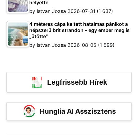
helyette
by
Istvan Jozsa
2026-07-31
(1 637)
4 méteres cápa keltett hatalmas pánikot a
népszerű brit strandon – egy ember meg is
„ütötte”
by
Istvan Jozsa
2026-08-05
(1 599)
Legfrissebb Hírek
Hunglia AI Asszisztens