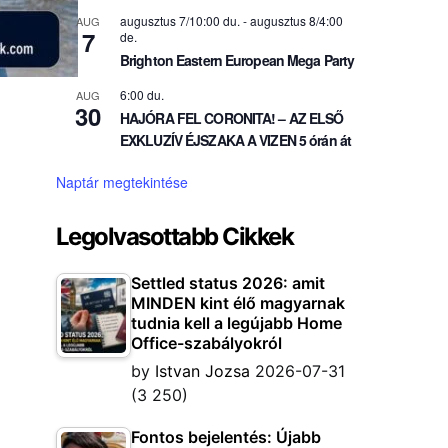
augusztus 7/10:00 du.
-
augusztus 8/4:00
AUG
7
de.
Brighton Eastern European Mega Party
6:00 du.
AUG
30
HAJÓRA FEL CORONITA! – AZ ELSŐ
EXKLUZÍV ÉJSZAKA A VIZEN 5 órán át
Naptár megtekintése
Legolvasottabb Cikkek
Settled status 2026: amit
MINDEN kint élő magyarnak
tudnia kell a legújabb Home
Office-szabályokról
by
Istvan Jozsa
2026-07-31
(3 250)
Fontos bejelentés: Újabb