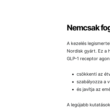
Nemcsak fogy
A kezelés legismert
Nordisk gyárt. Ez a
GLP-1 receptor agoni
csökkenti az ét
szabályozza a v
és javítja az em
A legújabb kutatások