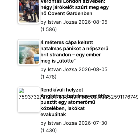
Vérontás London szívében:
négy járókelőt szúrt meg egy
nő Covent Gardenben
by
Istvan Jozsa
2026-08-05
(1 586)
4 méteres cápa keltett
hatalmas pánikot a népszerű
brit strandon – egy ember
meg is „ütötte”
by
Istvan Jozsa
2026-08-05
(1 478)
Rendkívüli helyzet
Angliában: hatalmas erdőtűz
pusztít egy atomerőmű
közelében, lakókat
evakuáltak
by
Istvan Jozsa
2026-07-30
(1 430)