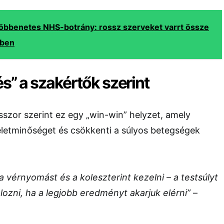
öbbenetes NHS-botrány: rossz szerveket varrt össze
zben
és” a szakértők szerint
szor szerint ez egy „win-win” helyzet, amely
 életminőséget és csökkenti a súlyos betegségek
 vérnyomást és a koleszterint kezelni – a testsúlyt
élozni, ha a legjobb eredményt akarjuk elérni”
–