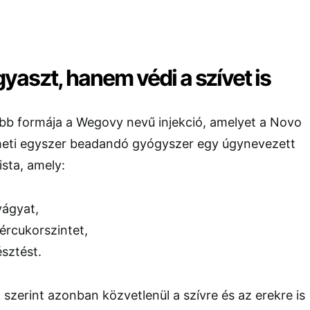
aszt, hanem védi a szívet is
ebb formája a Wegovy nevű injekció, amelyet a Novo
 heti egyszer beadandó gyógyszer egy úgynevezett
sta, amely:
vágyat,
ércukorszintet,
észtést.
 szerint azonban közvetlenül a szívre és az erekre is