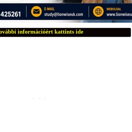
ovábbi információért kattints ide