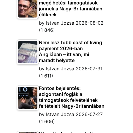
megélhetési támogatások
jönnek a Nagy-Britanniában
élőknek
by
Istvan Jozsa
2026-08-02
(1 846)
Nem lesz több cost of living
payment 2026-ban
Angliában – itt van, mi
maradt helyette
by
Istvan Jozsa
2026-07-31
(1 611)
Fontos bejelentés:
szigorítani fogják a
támogatások felvételének
feltételeit Nagy-Britanniában
by
Istvan Jozsa
2026-07-27
(1 606)