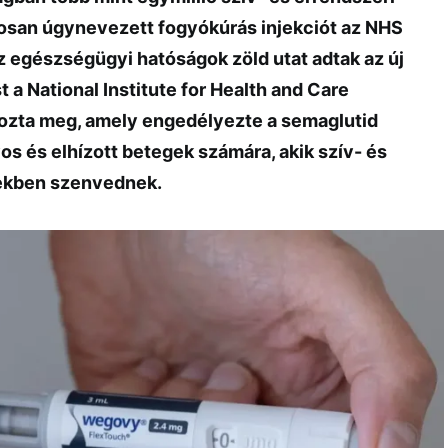
osan úgynevezett fogyókúrás injekciót az NHS
z egészségügyi hatóságok zöld utat adtak az új
t a National Institute for Health and Care
ozta meg, amely engedélyezte a semaglutid
os és elhízott betegek számára, akik szív- és
ekben szenvednek.