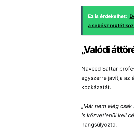
Ez is érdekelhet:
D
a sebész műtét kö
„Valódi áttör
Naveed Sattar profes
egyszerre javítja az
kockázatát.
„Már nem elég csak a
is közvetlenül kell c
hangsúlyozta.