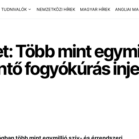
 TUDNIVALÓK
NEMZETKÖZI HÍREK
MAGYAR HÍREK
ANGLIAI M
et: Több mint egymi
tő fogyókúrás inje
gban több mint egymillió szív- és érrendszeri