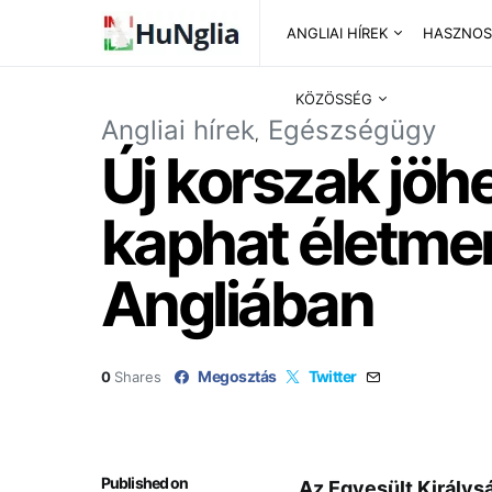
ANGLIAI HÍREK
HASZNOS
KÖZÖSSÉG
Angliai hírek
Egészségügy
Új korszak jöh
kaphat életmen
Angliában
Megosztás
Twitter
0
Shares
Published on
Az Egyesült Királysá